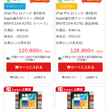
中古Aランク
新品同様
iPad Pro 11インチ 第4世代
iPad Pro 11インチ 第4世代
Apple版SIMフリー 256GB
Apple版SIMフリー 256GB
MNYE3J/A A2761 スペースグレ
MNYE3J/A A2761 新品同様 ス
イ
ペースグレイ
付属品：本体のみ
付属品：本体のみ
発売日：2022/10
発売日：2022/10
在庫なし(入荷未定)
在庫なし(入荷未定)
120,800
126,800
円
円
（税込）
（税込）
17時までのご注文で当日発送※休
17時までのご注文で当日発送※休
日を除く
日を除く
カートに入れる
カートに入れる
お気に入り
比較する
お気に入り
比較する