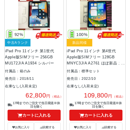
92%
100%
中古Aランク
新品同様
iPad Pro 11インチ 第1世代
iPad Pro 11インチ 第4世代
Apple版SIMフリー 256GB
Apple版SIMフリー 128GB
MU172J/A A1934 シルバー
MNYC3J/A A2761 ほぼ新品 ス
ペースグレイ
付属品：箱のみ
付属品：標準セット
発売日：2018/11
発売日：2022/10
在庫なし(入荷未定)
在庫なし(入荷未定)
62,800
109,800
円
円
（税込）
（税込）
17時までのご注文で当日発送※休
17時までのご注文で当日発送※休
日を除く
日を除く
カートに入れる
カートに入れる
お気に入り
比較する
お気に入り
比較する