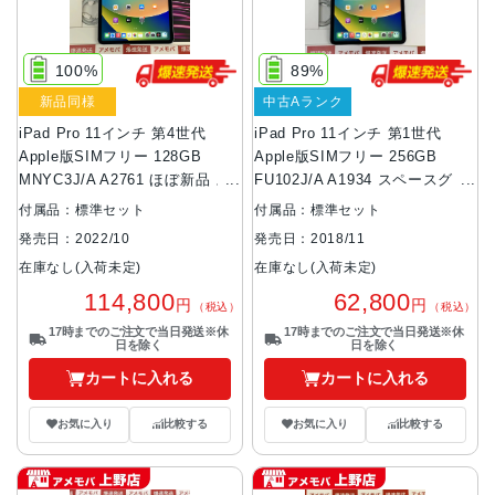
100%
89%
新品同様
中古Aランク
iPad Pro 11インチ 第4世代
iPad Pro 11インチ 第1世代
Apple版SIMフリー 128GB
Apple版SIMフリー 256GB
MNYC3J/A A2761 ほぼ新品 ス
FU102J/A A1934 スペースグレ
ペースグレイ
イ
付属品：標準セット
付属品：標準セット
発売日：2022/10
発売日：2018/11
在庫なし(入荷未定)
在庫なし(入荷未定)
114,800
62,800
円
円
（税込）
（税込）
17時までのご注文で当日発送※休
17時までのご注文で当日発送※休
日を除く
日を除く
カートに入れる
カートに入れる
お気に入り
比較する
お気に入り
比較する