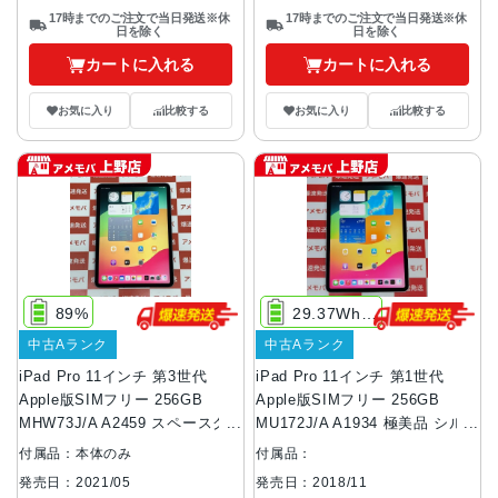
17時までのご注文で当日発送※休
17時までのご注文で当日発送※休
日を除く
日を除く
カートに入れる
カートに入れる
お気に入り
比較する
お気に入り
比較する
89%
29.37Whリチャジャブルリチウムポリマバッテリ内蔵
中古Aランク
中古Aランク
iPad Pro 11インチ 第3世代
iPad Pro 11インチ 第1世代
Apple版SIMフリー 256GB
Apple版SIMフリー 256GB
MHW73J/A A2459 スペースグ
MU172J/A A1934 極美品 シル
レイ
バー
付属品：本体のみ
付属品：
発売日：2021/05
発売日：2018/11