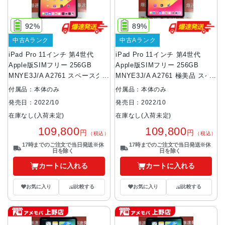
92%
89%
中古Aランク
中古Aランク
iPad Pro 11インチ 第4世代
iPad Pro 11インチ 第4世代
Apple版SIMフリー 256GB
Apple版SIMフリー 256GB
MNYE3J/A A2761 スペースグレ
MNYE3J/A A2761 極美品 スペ
イ
ースグレイ
付属品：本体のみ
付属品：本体のみ
発売日：2022/10
発売日：2022/10
在庫なし(入荷未定)
在庫なし(入荷未定)
109,800
109,800
円
円
（税込）
（税込）
17時までのご注文で当日発送※休
17時までのご注文で当日発送※休
日を除く
日を除く
カートに入れる
カートに入れる
お気に入り
比較する
お気に入り
比較する