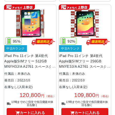
95%
92%
中古Aランク
中古Aランク
iPad Pro 11インチ 第4世代
iPad Pro 11インチ 第4世代
Apple版SIMフリー 512GB
Apple版SIMフリー 256GB
MNYH3J/A A2761 スペースグレ
MNYE3J/A A2761 スペースグレ
イ
イ
付属品：本体のみ
付属品：本体のみ
発売日：2022/10
発売日：2022/10
在庫なし(入荷未定)
在庫なし(入荷未定)
120,800
109,800
円
円
（税込）
（税込）
17時までのご注文で当日発送※休
17時までのご注文で当日発送※休
日を除く
日を除く
カートに入れる
カートに入れる