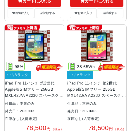
カートに入れる
カートに入れる
お気に入り
比較する
お気に入り
比較する
98%
28.65Wh リチウムポリマ Wi‑Fi接続最大10時間、 セルラ接続時最大9時間
中古Aランク
中古Aランク
iPad Pro 11インチ 第2世代
iPad Pro 11インチ 第2世代
Apple版SIMフリー 256GB
Apple版SIMフリー 256GB
MXE42J/A A2230 スペースグレ
MXE42J/A A2230 スペースグレ
イ
イ
付属品：本体のみ
付属品：本体のみ
発売日：2020/03
発売日：2020/03
在庫なし(入荷未定)
在庫なし(入荷未定)
78,500
78,500
円
円
（税込）
（税込）