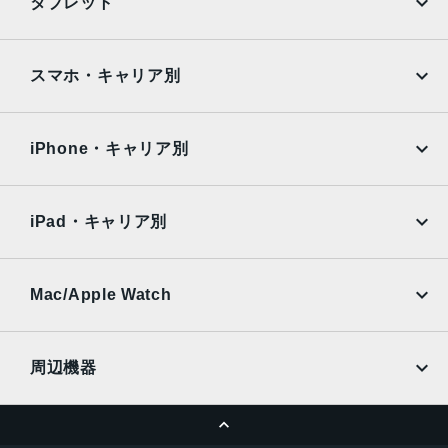
タブレット
Google Pixel
Xperia
iPad
iPad mini
AQUOS
Xiaomi
スマホ・キャリア別
iPad Air
iPad Pro
OPPO
Android
docomo
au
Surface
Galaxy Tab
iPhone・キャリア別
SoftBank
楽天モバイル
Xiaomi Tablet
docomo
au
Ymobile
SIMフリー
iPad・キャリア別
SoftBank
楽天モバイル
UQmobile
au
SoftBank
Ymobile
SIMフリー
Mac/Apple Watch
docomo
Wi-Fi
UQmobile
MacBook
MacBook Air
周辺機器
MacBook Pro
iMac
ページトップへ
Apple Pencil
Keyboard
Mac mini
Mac Studio