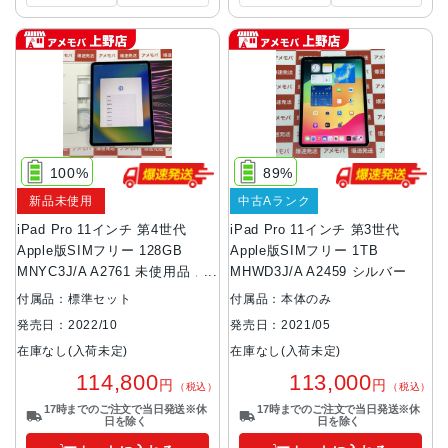
100%
89%
新品未使用
中古Aランク
iPad Pro 11インチ 第4世代
iPad Pro 11インチ 第3世代
Apple版SIMフリー 128GB
Apple版SIMフリー 1TB
MNYC3J/A A2761 未使用品 ス
MHWD3J/A A2459 シルバー
ペースグレイ
付属品：標準セット
付属品：本体のみ
発売日：2022/10
発売日：2021/05
在庫なし(入荷未定)
在庫なし(入荷未定)
114,800
113,000
円
円
（税込）
（税込）
17時までのご注文で当日発送※休
17時までのご注文で当日発送※休
日を除く
日を除く