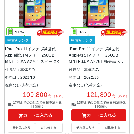
91%
98%
中古Aランク
中古Aランク
iPad Pro 11インチ 第4世代
iPad Pro 11インチ 第4世代
Apple版SIMフリー 256GB
Apple版SIMフリー 256GB
MNYE3J/A A2761 スペースグレ
MNYF3J/A A2761 極美品 シル
イ
バー
付属品：本体のみ
付属品：本体のみ
発売日：2022/10
発売日：2022/10
在庫なし(入荷未定)
在庫なし(入荷未定)
109,800
121,800
円
円
（税込）
（税込）
17時までのご注文で当日発送※休
17時までのご注文で当日発送※休
日を除く
日を除く
カートに入れる
カートに入れる
お気に入り
比較する
お気に入り
比較する