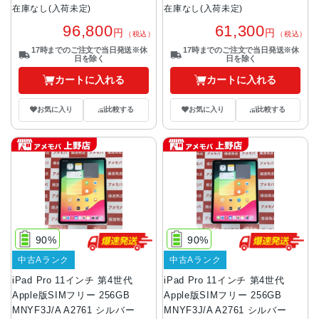
在庫なし(入荷未定)
在庫なし(入荷未定)
96,800
61,300
円
円
（税込）
（税込）
17時までのご注文で当日発送※休
17時までのご注文で当日発送※休
日を除く
日を除く
カートに入れる
カートに入れる
お気に入り
比較する
お気に入り
比較する
90%
90%
中古Aランク
中古Aランク
iPad Pro 11インチ 第4世代
iPad Pro 11インチ 第4世代
Apple版SIMフリー 256GB
Apple版SIMフリー 256GB
MNYF3J/A A2761 シルバー
MNYF3J/A A2761 シルバー