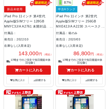
87%
新品未使用
中古Aランク
iPad Pro 11インチ 第4世代
iPad Pro 11インチ 第2世代
Apple版SIMフリー 128GB
Apple版SIMフリー 256GB
MNYC3J/A A2761 未開封品 ス
MXE42J/A A2230 スペースグレ
ペースグレイ
イ
付属品：
付属品：箱のみ
発売日：2022/10
発売日：2020/03
在庫なし(入荷未定)
在庫なし(入荷未定)
143,000
86,800
円
円
（税込）
（税込）
17時までのご注文で当日発送※休
17時までのご注文で当日発送※休
日を除く
日を除く
カートに入れる
カートに入れる
お気に入り
比較する
お気に入り
比較する