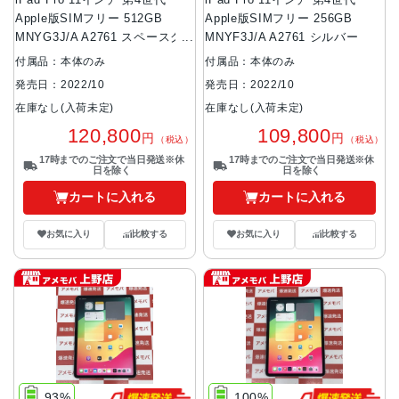
iPad Pro 11インチ 第4世代
iPad Pro 11インチ 第4世代
Apple版SIMフリー 512GB
Apple版SIMフリー 256GB
MNYG3J/A A2761 スペースグ
MNYF3J/A A2761 シルバー
レイ
付属品：本体のみ
付属品：本体のみ
発売日：2022/10
発売日：2022/10
在庫なし(入荷未定)
在庫なし(入荷未定)
120,800
109,800
円
円
（税込）
（税込）
17時までのご注文で当日発送※休
17時までのご注文で当日発送※休
日を除く
日を除く
カートに入れる
カートに入れる
お気に入り
比較する
お気に入り
比較する
93%
100%