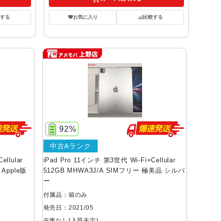
する
お気に入り
比較する
92%
中古Aランク
llular
iPad Pro 11インチ 第3世代 Wi-Fi+Cellular
Apple版
512GB MHWA3J/A SIMフリー 極美品 シルバ
ー
付属品：箱のみ
発売日：2021/05
在庫なし(入荷未定)