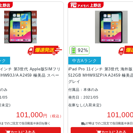
92%
ンク
中古Aランク
 11インチ 第3世代 Apple版SIMフリ
iPad Pro 11インチ 第3世代 海外
MHW93J/A A2459 極美品 スペー
512GB MHW93ZP/A A2459 極
グレイ
体のみ
付属品：本体のみ
/05
発売日：2021/05
荷未定)
在庫なし(入荷未定)
101,000
101,00
円
（税込）
7時までのご注文で当日発送※休日を除く
17時までのご注文で当日発送※休日
カートに入れる
カートに入れる