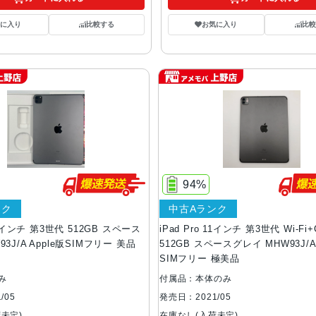
気に入り
比較する
お気に入り
比較
94%
ンク
中古Aランク
 11インチ 第3世代 512GB スペース
iPad Pro 11インチ 第3世代 Wi-Fi+Ce
3J/A Apple版SIMフリー 美品
512GB スペースグレイ MHW93J/A 
SIMフリー 極美品
み
付属品：本体のみ
/05
発売日：2021/05
未定)
在庫なし(入荷未定)