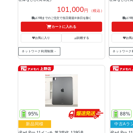
101,000
円
（税込）
17時までのご注文で当日発送※休日を除く
17
カートに入れる
お気に入り
比較する
お気
ネットワーク利用制限－
ネットワーク
95%
88%
新品同様
中古Aラ
iPad Pro 11インチ 第3世代 128GB
iPad Pro 