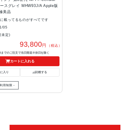
ースグレイ MHW93J/A Apple版
 極美品
真に載ってるものがすべてです
/05
荷未定)
93,800
円
（税込）
7時までのご注文で当日発送※休日を除く
カートに入れる
気に入り
比較する
利用制限－