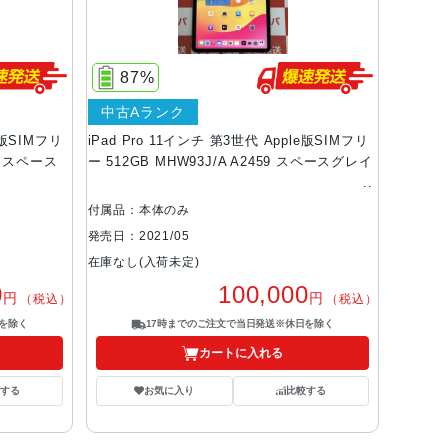
87%
中古Aランク
e版SIMフリ
iPad Pro 11インチ 第3世代 Apple版SIMフリ
美品 スペース
ー 512GB MHW93J/A A2459 スペースグレイ
付属品：本体のみ
発売日：2021/05
在庫なし(入荷未定)
0
100,000
円
円
（税込）
（税込）
を除く
17時までのご注文で当日発送※休日を除く
カートに入れる
する
お気に入り
比較する