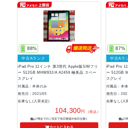
88%
87%
中古Aランク
中古Aラ
iPad Pro 11インチ 第3世代 Apple版SIMフリ
iPad Pro
ー 512GB MHW93J/A A2459 極美品 スペー
ー 512GB 
スグレイ
スグレイ
付属品：本体のみ
付属品：本
発売日：2021/05
発売日：2021
在庫なし(入荷未定)
在庫なし(入
104,300
円
（税込）
17時までのご注文で当日発送※休日を除く
1
カートに入れる