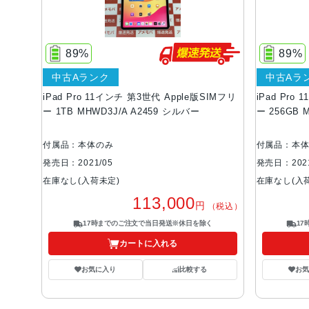
89%
89%
中古Aランク
中古Aラ
iPad Pro 11インチ 第3世代 Apple版SIMフリ
iPad Pro
ー 1TB MHWD3J/A A2459 シルバー
ー 256GB 
付属品：本体のみ
付属品：本
発売日：2021/05
発売日：2021
在庫なし(入荷未定)
在庫なし(入
113,000
円
（税込）
17時までのご注文で当日発送※休日を除く
1
カートに入れる
お気に入り
比較する
お