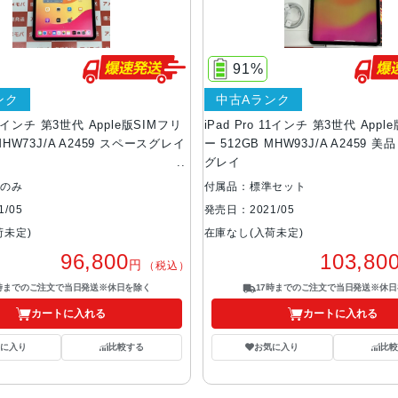
91%
ンク
中古Aランク
 11インチ 第3世代 Apple版SIMフリ
iPad Pro 11インチ 第3世代 Appl
MHW73J/A A2459 スペースグレイ
ー 512GB MHW93J/A A2459 
グレイ
体のみ
付属品：標準セット
/05
発売日：2021/05
荷未定)
在庫なし(入荷未定)
96,800
103,80
円
（税込）
7時までのご注文で当日発送※休日を除く
17時までのご注文で当日発送※休日
カートに入れる
カートに入れる
気に入り
比較する
お気に入り
比較