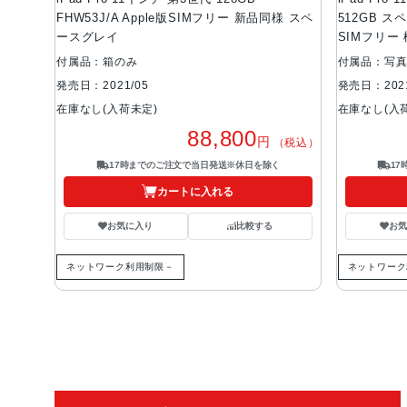
FHW53J/A Apple版SIMフリー 新品同様 スペ
512GB スペ
ースグレイ
SIMフリー
付属品：箱のみ
付属品：写
発売日：2021/05
発売日：2021
在庫なし(入荷未定)
在庫なし(入
88,800
円
（税込）
17時までのご注文で当日発送※休日を除く
1
カートに入れる
お気に入り
比較する
お
ネットワーク利用制限－
ネットワーク
ご利用ガイド