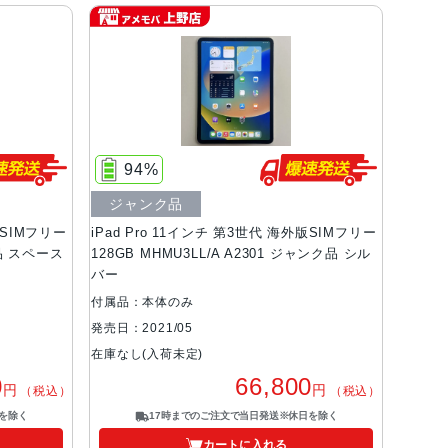
94%
ジャンク品
版SIMフリー
iPad Pro 11インチ 第3世代 海外版SIMフリー
美品 スペース
128GB MHMU3LL/A A2301 ジャンク品 シル
バー
付属品：本体のみ
発売日：2021/05
在庫なし(入荷未定)
0
66,800
円
円
（税込）
（税込）
を除く
17時までのご注文で当日発送※休日を除く
カートに入れる