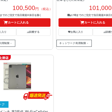
100,500
101,000
円
（税込）
時までのご注文で当日発送※休日を除く
17時までのご注文で当日発送※休日
カートに入れる
カートに入れる
に入り
比較する
お気に入り
比較
利用制限－
ネットワーク利用制限－
ンク
11インチ 第3世代 Wi-Fi+Cellular