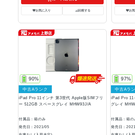
お気に入り
比較する
お
90%
97%
中古Aランク
中古Aラ
iPad Pro 11インチ 第3世代 Apple版SIMフリ
iPad Pro
ー 512GB スペースグレイ MHW93J/A
グレイ MHW9
付属品：箱のみ
付属品：箱の
発売日：2021/05
発売日：2021
在庫なし(入荷未定)
在庫なし(入荷