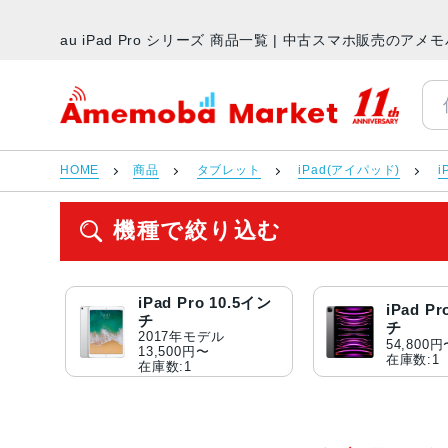
au iPad Pro シリーズ 商品一覧 | 中古スマホ販売のア
アメモバマーケット
HOME
商品
タブレット
iPad(アイパッド)
i
機種で絞り込む
iPad Pro 10.5イン
iPad P
チ
チ
2017年モデル
54,800
13,500円〜
在庫数:1
在庫数:1