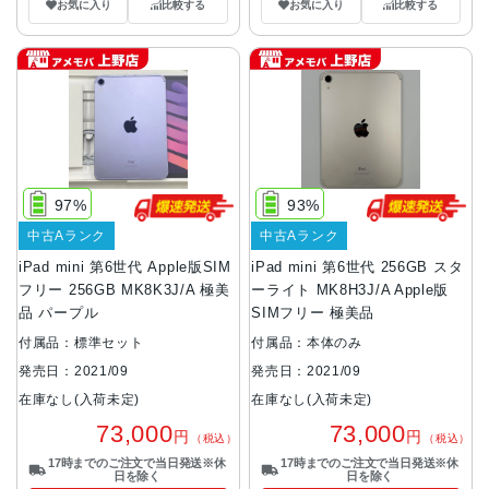
お気に入り
比較する
お気に入り
比較する
97%
93%
中古Aランク
中古Aランク
iPad mini 第6世代 Apple版SIM
iPad mini 第6世代 256GB スタ
フリー 256GB MK8K3J/A 極美
ーライト MK8H3J/A Apple版
品 パープル
SIMフリー 極美品
付属品：標準セット
付属品：本体のみ
発売日：2021/09
発売日：2021/09
在庫なし(入荷未定)
在庫なし(入荷未定)
73,000
73,000
円
円
（税込）
（税込）
17時までのご注文で当日発送※休
17時までのご注文で当日発送※休
日を除く
日を除く