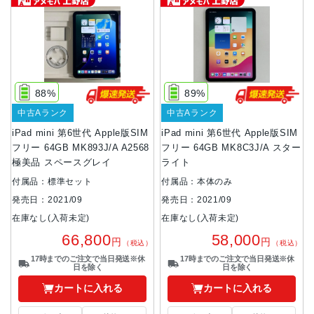
88%
89%
中古Aランク
中古Aランク
iPad mini 第6世代 Apple版SIM
iPad mini 第6世代 Apple版SIM
フリー 64GB MK893J/A A2568
フリー 64GB MK8C3J/A スター
極美品 スペースグレイ
ライト
付属品：標準セット
付属品：本体のみ
発売日：2021/09
発売日：2021/09
在庫なし(入荷未定)
在庫なし(入荷未定)
66,800
58,000
円
円
（税込）
（税込）
17時までのご注文で当日発送※休
17時までのご注文で当日発送※休
日を除く
日を除く
カートに入れる
カートに入れる