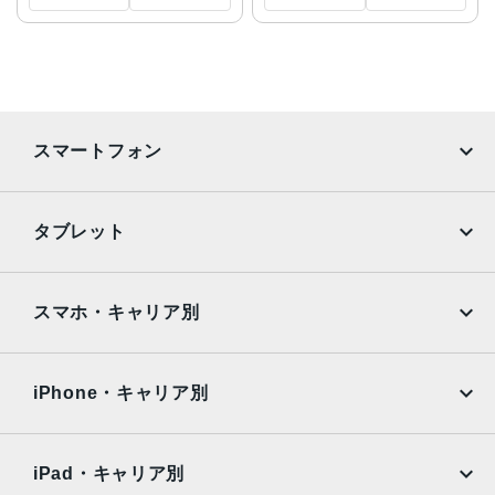
スマートフォン
iPhone
Galaxy
タブレット
Google Pixel
Xperia
iPad
iPad mini
AQUOS
Xiaomi
スマホ・キャリア別
iPad Air
iPad Pro
OPPO
Android
docomo
au
Surface
Galaxy Tab
iPhone・キャリア別
SoftBank
楽天モバイル
Xiaomi Tablet
docomo
au
Ymobile
SIMフリー
iPad・キャリア別