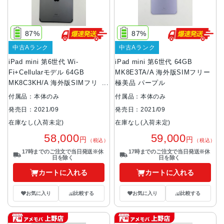
87%
87%
中古Aランク
中古Aランク
iPad mini 第6世代 Wi-
iPad mini 第6世代 64GB
Fi+Cellularモデル 64GB
MK8E3TA/A 海外版SIMフリー
MK8C3KH/A 海外版SIMフリー
極美品 パープル
スターライト
付属品：本体のみ
付属品：本体のみ
発売日：2021/09
発売日：2021/09
在庫なし(入荷未定)
在庫なし(入荷未定)
58,000
59,000
円
円
（税込）
（税込）
17時までのご注文で当日発送※休
17時までのご注文で当日発送※休
日を除く
日を除く
カートに入れる
カートに入れる
お気に入り
比較する
お気に入り
比較する