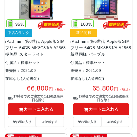
95%
100%
中古Aランク
新品同様
iPad mini 第6世代 Apple版SIM
iPad mini 第6世代 Apple版SIM
フリー 64GB MK8C3J/A A2568
フリー 64GB MK8E3J/A A2568
極美品 スターライト
新品同様 パープル
付属品：標準セット
付属品：標準セット
発売日：2021/09
発売日：2021/09
在庫なし(入荷未定)
在庫なし(入荷未定)
66,800
65,800
円
円
（税込）
（税込）
17時までのご注文で当日発送※休
17時までのご注文で当日発送※休
日を除く
日を除く
カートに入れる
カートに入れる
お気に入り
比較する
お気に入り
比較する