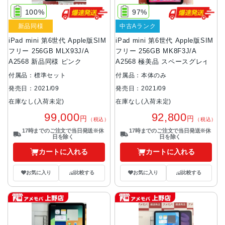
100%
97%
新品同様
中古Aランク
iPad mini 第6世代 Apple版SIM
iPad mini 第6世代 Apple版SIM
フリー 256GB MLX93J/A
フリー 256GB MK8F3J/A
A2568 新品同様 ピンク
A2568 極美品 スペースグレイ
付属品：標準セット
付属品：本体のみ
発売日：2021/09
発売日：2021/09
在庫なし(入荷未定)
在庫なし(入荷未定)
99,000
92,800
円
円
（税込）
（税込）
17時までのご注文で当日発送※休
17時までのご注文で当日発送※休
日を除く
日を除く
カートに入れる
カートに入れる
お気に入り
比較する
お気に入り
比較する