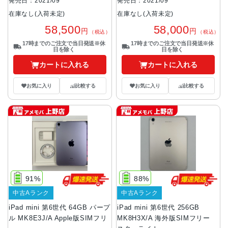
発売日：2021/09
発売日：2021/09
在庫なし(入荷未定)
在庫なし(入荷未定)
58,500
58,000
円
円
（税込）
（税込）
17時までのご注文で当日発送※休
17時までのご注文で当日発送※休
日を除く
日を除く
カートに入れる
カートに入れる
お気に入り
比較する
お気に入り
比較する
91%
88%
中古Aランク
中古Aランク
iPad mini 第6世代 64GB パープ
iPad mini 第6世代 256GB
ル MK8E3J/A Apple版SIMフリ
MK8H3X/A 海外版SIMフリー