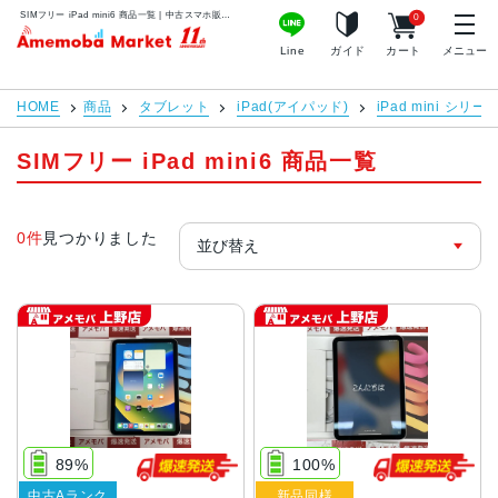
SIMフリー iPad mini6 商品一覧 | 中古スマホ販売のアメモバマーケット
0
アメモバマーケット
Line
ガイド
カート
メニュー
HOME
商品
タブレット
iPad(アイパッド)
iPad mini シリー
SIMフリー iPad mini6 商品一覧
0件
見つかりました
89%
100%
中古Aランク
新品同様