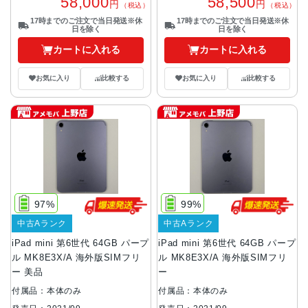
58,000
58,500
円
円
（税込）
（税込）
17時までのご注文で当日発送※休
17時までのご注文で当日発送※休
日を除く
日を除く
カートに入れる
カートに入れる
お気に入り
比較する
お気に入り
比較する
97%
99%
中古Aランク
中古Aランク
iPad mini 第6世代 64GB パープ
iPad mini 第6世代 64GB パープ
ル MK8E3X/A 海外版SIMフリ
ル MK8E3X/A 海外版SIMフリ
ー 美品
ー
付属品：本体のみ
付属品：本体のみ