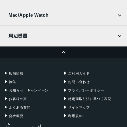
SoftBank
楽天モバイル
UQmobile
au
SoftBank
Ymobile
SIMフリー
Mac/Apple Watch
docomo
Wi-Fi
UQmobile
MacBook
MacBook Air
周辺機器
MacBook Pro
iMac
ページトップへ
Apple Pencil
Keyboard
Mac mini
Mac Studio
充電器
iPadケース
Mac Pro
Apple Watch
店舗情報
ご利用ガイド
特集
お問い合わせ
お知らせ・キャンペーン
プライバシーポリシー
お客様の声
特定商取引法に基づく表記
よくある質問
サイトマップ
会社概要
利用規約