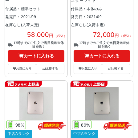
ー
スターライト
付属品：標準セット
付属品：本体のみ
発売日：2021/09
発売日：2021/09
在庫なし(入荷未定)
在庫なし(入荷未定)
58,000
72,000
円
円
（税込）
（税込）
17時までのご注文で当日発送※休
17時までのご注文で当日発送※休
日を除く
日を除く
カートに入れる
カートに入れる
お気に入り
比較する
お気に入り
比較する
98%
89%
中古Aランク
中古Aランク