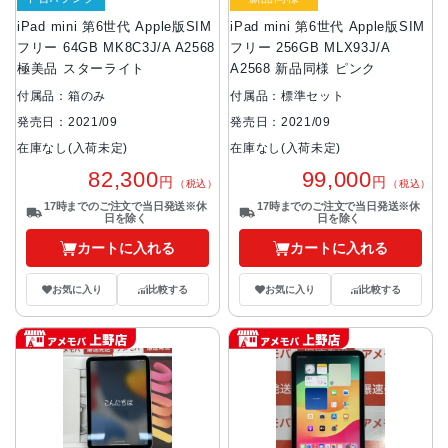
iPad mini 第6世代 Apple版SIM
iPad mini 第6世代 Apple版SIM
フリー 64GB MK8C3J/A A2568
フリー 256GB MLX93J/A
極美品 スターライト
A2568 新品同様 ピンク
付属品：箱のみ
付属品：標準セット
発売日：2021/09
発売日：2021/09
在庫なし(入荷未定)
在庫なし(入荷未定)
82,300
99,000
円
円
（税込）
（税込）
17時までのご注文で当日発送※休
17時までのご注文で当日発送※休
日を除く
日を除く
カートに入れる
カートに入れる
お気に入り
比較する
お気に入り
比較する