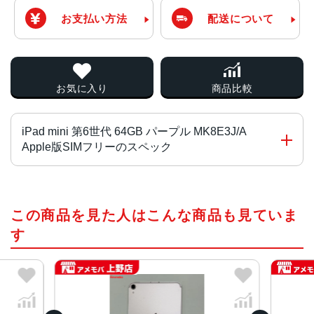
お支払い方法
配送について
お気に入り
商品比較
iPad mini 第6世代 64GB パープル MK8E3J/A
Apple版SIMフリーのスペック
チップ・プロセッサー
この商品を見た人はこんな商品も見ていま
64ビットアーキテクチャ搭載A15 Bionicチップ
6コアCPU
す
5コアグラフィックス
16コアNeural Engine
カラー
スペースグレイ、ピンク、スターライト、パープル