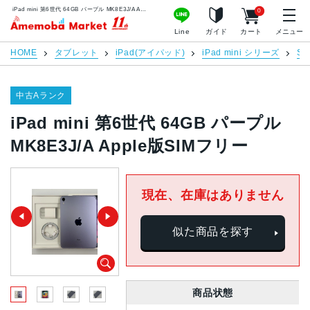
iPad mini 第6世代 64GB パープル MK8E3J/A Apple版SIMフリー | 中古スマホ販売のアメモバマーケット
0
アメモバマーケット
Line
ガイド
カート
メニュー
HOME
タブレット
iPad(アイパッド)
iPad mini シリーズ
S
中古Aランク
iPad mini 第6世代 64GB パープル
MK8E3J/A Apple版SIMフリー
現在、在庫はありません
似た商品を探す
商品状態