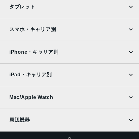
スマートHDR 3
iPhone
Galaxy
タブレット
写真とLive Photosの広色域キャプチャ
Google Pixel
Xperia
高度な赤目修正
写真へのジオタグ添付
iPad
iPad mini
AQUOS
Xiaomi
スマホ・キャリア別
自動手ぶれ補正
バーストモード
iPad Air
iPad Pro
OPPO
Android
画像撮影フォーマット：HEIF、JPEG
docomo
au
Surface
Galaxy Tab
iPhone・キャリア別
センサー
SoftBank
楽天モバイル
Xiaomi Tablet
Touch ID
docomo
au
3軸ジャイロ
Ymobile
SIMフリー
iPad・キャリア別
加速度センサー
SoftBank
楽天モバイル
気圧計
UQmobile
au
SoftBank
環境光センサー
Ymobile
SIMフリー
Mac/Apple Watch
バッテリー駆動時間
docomo
Wi-Fi
UQmobile
19.3Whリチャージャブルリチウムポリマーバッテリー内蔵
MacBook
MacBook Air
周辺機器
Wi-Fiでのインターネット利用、ビデオ再生：最大10時間
MacBook Pro
iMac
電源アダプタ、またはUSB-C経由でコンピュータを使って
ページトップへ
充電
Apple Pencil
Keyboard