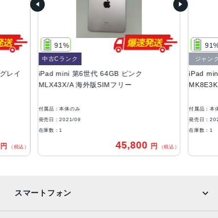
サイズ・重さ
134.8ｘ195.4ｘ6.3mm・297g
91%
91
液晶
中古Cランク
ジャン
Liquid Retinaディスプレイ
ースグレイ
iPad mini 第6世代 64GB ピンク
iPad m
IPSテクノロジー搭載8.3インチ（対角）LEDバックライト
MLX43X/A 海外版SIMフリー
MK8E3
Multi-Touchディスプレイ
ストレージ
付属品：本体のみ
付属品：本
64GB、256GB
発売日：2021/09
発売日：202
在庫数：1
在庫数：1
カメラ
0
45,800
円
円
（税込）
（税込）
12MP広角カメラ、ƒ/1.8絞り値
最大5倍のデジタルズーム
5枚構成のレンズ
クアッドLED True Toneフラッシュ
スマートフォン
Focus Pixelsを使ったオートフォーカス
パノラマ（最大63MP）