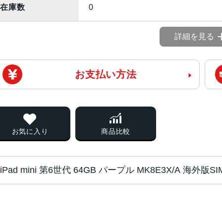
在庫数
0
詳細を見る
お支払い方法
お気に入り
商品比較
iPad mini 第6世代 64GB パープル MK8E3X/A 海
チップ・プロセッ
64ビットアーキテクチャ搭載A15 Bi
サー
6コアCPU