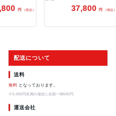
Focus Pixelsを使ったオートフォ
37,800
50,80
円
パノラマ（最大63MP）
（税込）
スマートHDR 3
写真とLive Photosの広色域キャプ
高度な赤目修正
写真へのジオタグ添付
自動手ぶれ補正
バーストモード
配送について
画像撮影フォーマット：HEIF、JP
センサー
Touch ID
送料
3軸ジャイロ
加速度センサー
無料
となっております。
気圧計
※5,000円未満の場合に全国一律600円
環境光センサー
運送会社
バッテリー駆動時
19.3Whリチャージャブルリチウ