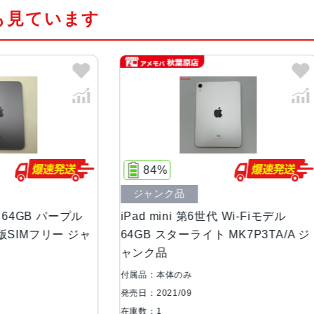
も見ています
5コアグラフィックス
16コアNeural Engine
カラー
スペースグレイ、ピンク、スターラ
サイズ・重さ
134.8ｘ195.4ｘ6.3mm・297g
液晶
Liquid Retinaディスプレイ
%
IPSテクノロジー搭載8.3インチ（対角
ク品
中古Aランク
ストレージ
64GB、256GB
ini 第6世代 Wi-Fiモデル
iPad mini 第6世代 64G
スターライト MK7P3TA/A ジ
レイ 4K893LL/A 海外版
カメラ
12MP広角カメラ、ƒ/1.8絞り値
品
最大5倍のデジタルズーム
体のみ
付属品：本体のみ
5枚構成のレンズ
1/09
発売日：2021/09
クアッドLED True Toneフラッシュ
在庫数：1