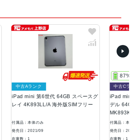
イト、パープル
87%
）LEDバックライトMulti-Touchディスプレイ
中古Cランク
B スペースグ
iPad mini 第6世代 Wi-F+Cellulariモ
iP
SIMフリー
デル 64GB スペースグレイ
2
MK893KH/A 海外版SIMフリー 訳あ
ク
り品
付属品：本体のみ
付
発売日：2021/09
発売
在庫数：1
在