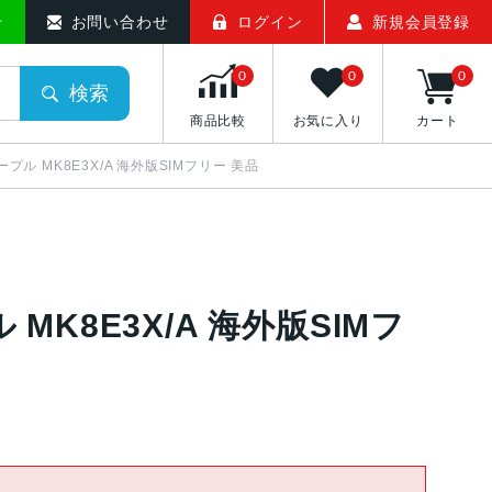
せ
お問い合わせ
ログイン
新規会員登録
0
0
0
検索
商品比較
お気に入り
カート
 パープル MK8E3X/A 海外版SIMフリー 美品
プル MK8E3X/A 海外版SIMフ