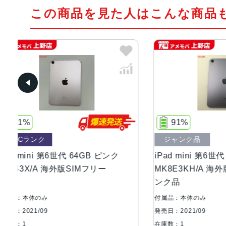
この商品を見た人はこんな商品
91%
84
ジャンク品
ジャン
iPad mini 第6世代 64GB パープル
iPad m
MK8E3KH/A 海外版SIMフリー ジャ
64GB 
ンク品
ャンク
付属品：本体のみ
付属品：本
発売日：2021/09
発売日：202
在庫数：1
在庫数：1