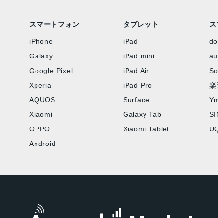
スマートフォン
タブレット
ス
iPhone
iPad
d
Galaxy
iPad mini
au
Google Pixel
iPad Air
So
Xperia
iPad Pro
楽
AQUOS
Surface
Ym
Xiaomi
Galaxy Tab
S
OPPO
Xiaomi Tablet
UQ
Android