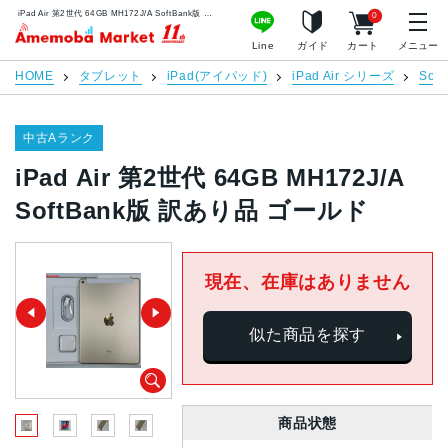
iPad Air 第2世代 64GB MH172J/A SoftBank版 訳あり品 ゴールド | 中古スマホ販売のアメモバマーケット
0
アメモバマーケット
Line
ガイド
カート
メニュー
HOME
タブレット
iPad(アイパッド)
iPad Air シリーズ
Soft
中古Aランク
iPad Air 第2世代 64GB MH172J/A
SoftBank版 訳あり品 ゴールド
現在、在庫はありません
似た商品を探す
商品状態