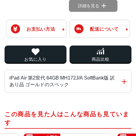
詳細を見る
お支払い方法
配送について
お気に入り
商品比較
iPad Air 第2世代 64GB MH172J/A SoftBank版 訳
あり品 ゴールドのスペック
チップ・プロセッサー
この商品を見た人はこんな商品も見ていま
Apple A8X system-on-a-chip 3コア 1.5GHz 64ビットア
ーキテクチャ
す
カラー