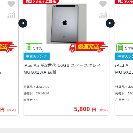
スペースグレー、シルバー、ゴールド
サイズ
240×169.5×6.1mm
液晶
9.7インチ (250 mm) 4:3 アスペクト比 画面解像度: QXGA
94%
94
(2048×1536 px) (264 ppi), 4:3 アスペクト比, LEDバック
中古Aランク
中古Aラ
ライト IPS LCD display
iPad Air 第2世代 16GB スペースグレイ
iPad 
RAM
品
MGGX2J/A au版
MGGX2J
2GB
付属品：本体のみ
付属品：本
ストレージ
発売日：2014/10
発売日：201
16GB、32GB、64GB、128GB
在庫数：1
在庫数：1
0
5,800
円
円
バッテリー
（税込）
（税込）
28.6Whリチャージャブルリチウムポリマーバッテリー内蔵
セキュア認証