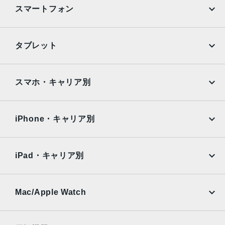
スマートフォン
TouchID
発売日
iPhone
Galaxy
タブレット
2014年10月24日
Google Pixel
Xperia
iPad
iPad mini
AQUOS
Xiaomi
スマホ・キャリア別
iPad Air
iPad Pro
OPPO
Android
docomo
au
Surface
Galaxy Tab
iPhone・キャリア別
SoftBank
楽天モバイル
Xiaomi Tablet
docomo
au
Ymobile
SIMフリー
iPad・キャリア別
SoftBank
楽天モバイル
UQmobile
au
SoftBank
Ymobile
SIMフリー
Mac/Apple Watch
docomo
Wi-Fi
UQmobile
MacBook
MacBook Air