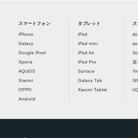
スマートフォン
タブレット
ス
iPhone
iPad
d
Galaxy
iPad mini
au
Google Pixel
iPad Air
So
Xperia
iPad Pro
楽
AQUOS
Surface
Ym
Xiaomi
Galaxy Tab
S
OPPO
Xiaomi Tablet
UQ
Android