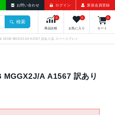
せ
お問い合わせ
ログイン
新規会員登録
0
0
0
検索
商品比較
お気に入り
カート
Bank 16GB MGGX2J/A A1567 訳あり品 スペースグレイ
GB MGGX2J/A A1567 訳あり