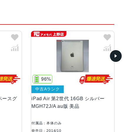
ド
 画面解像度: QXGA (2048×1536 px) (264 pp
 IPS LCD display
96%
中古Aランク
中
スペースグ
iPad Air 第2世代 16GB シルバー
iPa
MGH72J/A au版 美品
シル
ムポリマーバッテリー内蔵
付属品：本体のみ
付属
発売日：2014/10
発売日