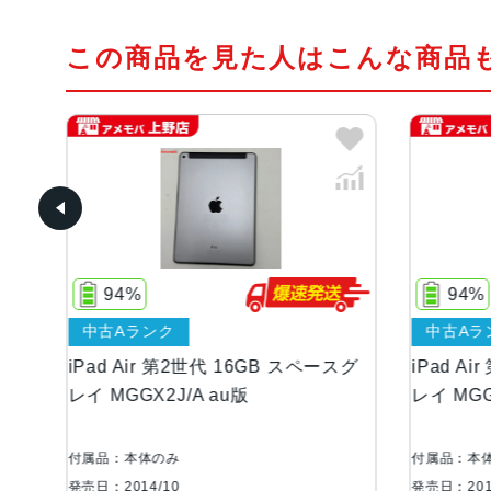
この商品を見た人はこんな商品
94%
94%
中古Aランク
中古Aラ
iPad Air 第2世代 16GB スペースグ
iPad A
品
レイ MGGX2J/A au版
レイ MGGX
付属品：本体のみ
付属品：本体
発売日：2014/10
発売日：2014