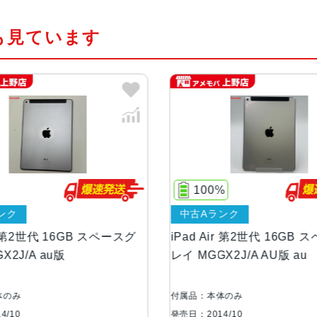
サー
も見ています
カラー
スペースグレー、シルバー、ゴール
サイズ
240×169.5×6.1mm
液晶
9.7インチ (250 mm) 4:3 アスペクト比
i), 4:3 アスペクト比, LEDバックライト
100%
RAM
2GB
ンク
中古Aランク
ストレージ
16GB、32GB、64GB、128GB
ir 第2世代 16GB スペースグ
iPad Air 第2世代 16GB 
2J/A au版
レイ MGGX2J/A AU版 au
バッテリー
28.6Whリチャージャブルリチウ
のみ
付属品：本体のみ
セキュア認証
TouchID
/10
発売日：2014/10