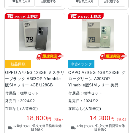
お気に入り
比較する
お気に入り
比較する
新品同様
中古Aランク
OPPO A79 5G 128GB ミステリ
OPPO A79 5G 4GB/128GB グ
ーブラック A303OP Y!mobile
ローグリーン A303OP
版SIMフリー 4GB/128GB
Y!mobile版SIMフリー 美品
付属品：標準セット
付属品：標準セット
発売日：2024/02
発売日：2024/02
在庫なし(入荷未定)
在庫なし(入荷未定)
18,800
14,300
円
円
（税込）
（税込）
17時までのご注文で当日発送※休
17時までのご注文で当日発送※休
日を除く
日を除く