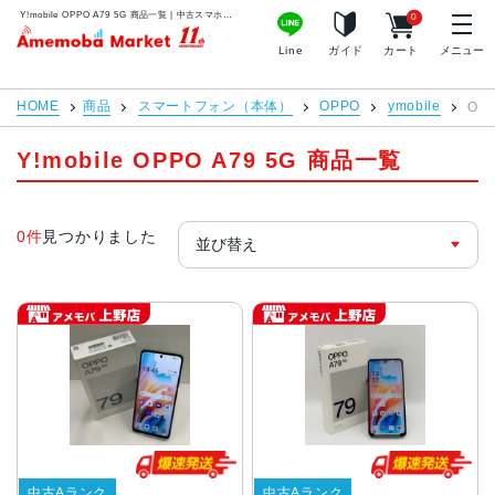
Y!mobile OPPO A79 5G 商品一覧 | 中古スマホ販売のアメモバマーケット
0
アメモバマーケット
Line
ガイド
カート
メニュー
HOME
商品
スマートフォン（本体）
OPPO
ymobile
OPP
Y!mobile OPPO A79 5G 商品一覧
0件
見つかりました
中古Aランク
中古Aランク