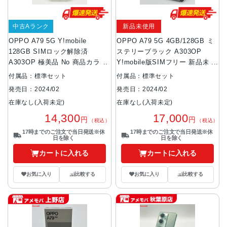
中古Aランク
新品未使用
OPPO A79 5G Y!mobile
OPPO A79 5G 4GB/128GB ミ
128GB SIMロック解除済
ステリーブラック A303OP
A303OP 極美品 No 商品カラー
Y!mobile版SIMフリー 新品未使
用品
付属品：標準セット
付属品：標準セット
発売日：2024/02
発売日：2024/02
在庫なし(入荷未定)
在庫なし(入荷未定)
14,300
17,000
円
円
（税込）
（税込）
17時までのご注文で当日発送※休
17時までのご注文で当日発送※休
日を除く
日を除く
カートに入れる
カートに入れる
お気に入り
比較する
お気に入り
比較する