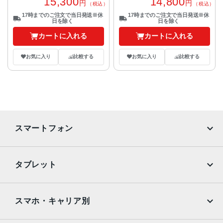
15,300
14,800
円
円
（税込）
（税込）
17時までのご注文で当日発送※休
17時までのご注文で当日発送※休
日を除く
日を除く
カートに入れる
カートに入れる
お気に入り
比較する
お気に入り
比較する
スマートフォン
iPhone
Galaxy
タブレット
Google Pixel
Xperia
iPad
iPad mini
AQUOS
Xiaomi
スマホ・キャリア別
iPad Air
iPad Pro
OPPO
Android