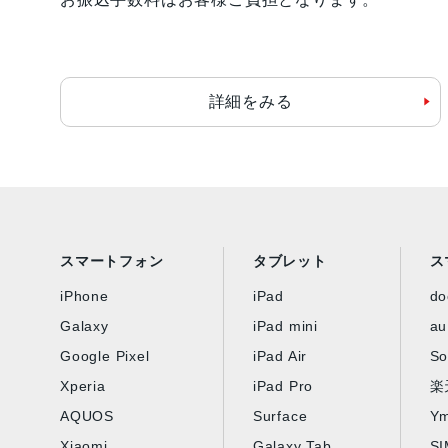
詳細をみる
スマートフォン
タブレット
ス
iPhone
iPad
d
Galaxy
iPad mini
au
Google Pixel
iPad Air
So
Xperia
iPad Pro
楽
AQUOS
Surface
Ym
Xiaomi
Galaxy Tab
S