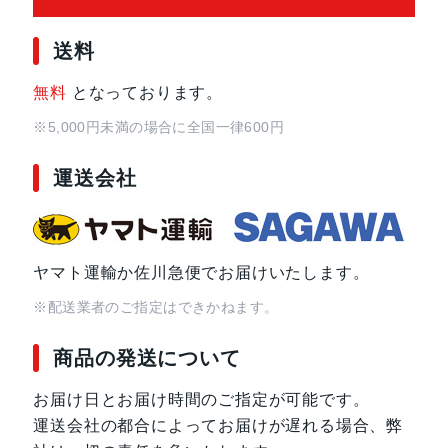
グロ-グリ-ン
送料
サイズ・重さ
76x166x8mm・193g
無料
となっております。
※5,000円未満の場合に全国一律600円
液晶
6.7インチ
運送会社
アウトカメラ
広角:約5000万画素
深度:約200万画素
ヤマト運輸か佐川急便でお届けいたします。
インカメラ
約800万画素
※配送業者のご指定はできかねます。
内蔵メモリ
ROM：128GB
RAM：4GB
商品の発送について
お届け日とお届け時間のご指定が可能です。
外部メモリ最大容
1024GB
運送会社の都合によってお届けが遅れる場合、弊
量