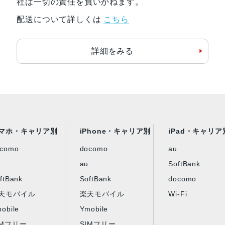
社は一切の責任を負いかねます。
配送について詳しくは
こちら
バッテリー容量
5000ｍAh
詳細をみる
認証機能
指紋/顔認証
発売日
2024年2月15日
マホ・キャリア別
iPhone・キャリア別
iPad・キャリア
ocomo
docomo
au
au
SoftBank
ftBank
SoftBank
docomo
天モバイル
楽天モバイル
Wi-Fi
obile
Ymobile
IMフリー
SIMフリー