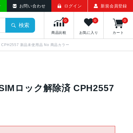
ケット
せ
お問い合わせ
ログイン
新規会員登録
0
0
0
検索
商品比較
お気に入り
カート
解除済 CPH2557 新品未使用品 No 商品カラー
GB SIMロック解除済 CPH2557