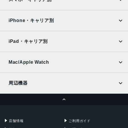
iPad Air
iPad Pro
76x166x8mm・193g
OPPO
Android
docomo
au
液晶
Surface
Galaxy Tab
iPhone・キャリア別
6.7インチ
SoftBank
楽天モバイル
Xiaomi Tablet
docomo
au
アウトカメラ
Ymobile
SIMフリー
iPad・キャリア別
広角:約5000万画素
SoftBank
楽天モバイル
UQmobile
深度:約200万画素
au
SoftBank
Ymobile
SIMフリー
Mac/Apple Watch
インカメラ
docomo
Wi-Fi
約800万画素
UQmobile
MacBook
MacBook Air
周辺機器
内蔵メモリ
MacBook Pro
iMac
ROM：128GB
ページトップへ
RAM：4GB
Apple Pencil
Keyboard
Mac mini
Mac Studio
外部メモリ最大容量
充電器
iPadケース
Mac Pro
Apple Watch
1024GB
店舗情報
ご利用ガイド