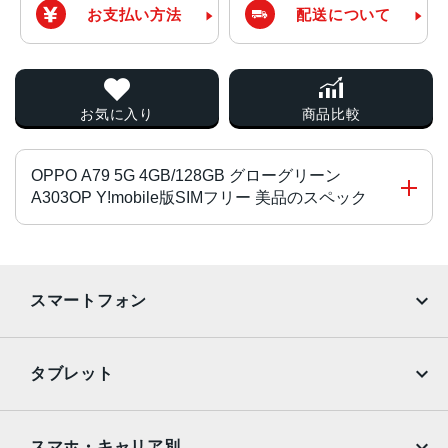
お支払い方法
配送について
お気に入り
商品比較
OPPO A79 5G 4GB/128GB グローグリーン
A303OP Y!mobile版SIMフリー 美品のスペック
チップ・プロセッサー
MediaTek Dimensity 6020
スマートフォン
オクタコア
カラー
iPhone
Galaxy
タブレット
ミステリ-プラック
Google Pixel
Xperia
グロ-グリ-ン
iPad
iPad mini
サイズ・重さ
AQUOS
Xiaomi
スマホ・キャリア別