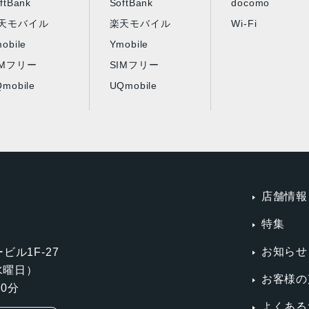
ftBank
SoftBank
docomo
天モバイル
楽天モバイル
Wi-Fi
obile
Ymobile
IMフリー
SIMフリー
mobile
UQmobile
店舗情報
特集
お知らせ
ビル1F-27
第3水曜日）
お客様の
0分
よくある