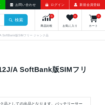
せ
お問い合わせ
ログイン
新規会員登録
0
0
0
検索
商品比較
お気に入り
カート
J/A SoftBank版SIMフリー ジャンク品
12J/A SoftBank版SIMフリ
ク品としての出品となります。バッテリーサー