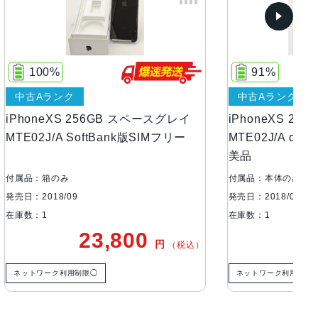
有機ELディスプレイを採用
91%
中古Aランク
ペースグレイ
iPhoneXS 256GB スペースグレイ
i
SIMフリー
MTE02J/A docomo版SIMフリー 極
M
美品
美
付属品：本体のみ
付
発売日：2018/09
発売
在庫数：1
在
0
24,800
円
円
（税込）
（税込）
ネットワーク利用制限◯