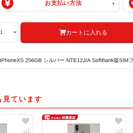
お支払い方法
カートに入れる
iPhoneXS 256GB シルバー NTE12J/A SoftBan
チップ・プロセッ
Apple A12 Bionic
サー
も見ています
カラー
スペースグレイ、シルバー、ゴール
容量
64GB、256GB、512GB