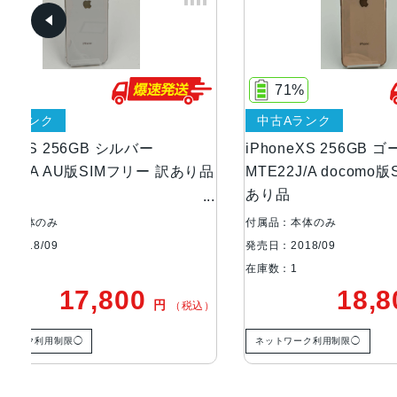
71%
80
中古Aランク
中古A
iPhoneXS 256GB ゴールド
iPhon
あり品
MTE22J/A docomo版SIMフリー 訳
MTE12
あり品
付属品：本体のみ
付属品：本
発売日：2018/09
発売日：201
在庫数：1
在庫数：1
18,800
円
税込）
（税込）
ネットワーク利用制限◯
ネットワー