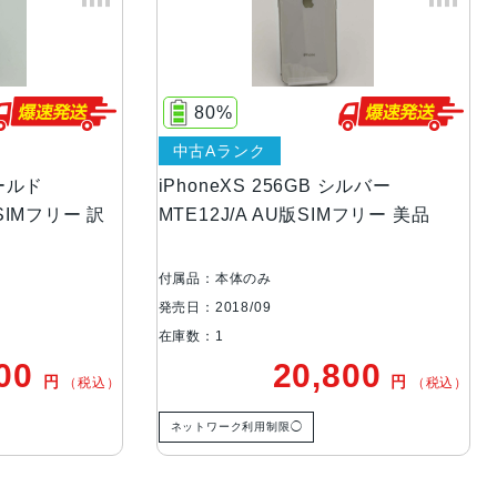
サイズ・重さ
143.6×70.9×7.7mm ・177g
液晶
5.8インチ, 2436×1125 対応の
%
100%
ランク
中古Aランク
アウトカメラ
1,200万画素
eXS 256GB シルバー
iPhoneXS 256GB ス
J/A AU版SIMフリー 美品
MTE02J/A SoftBank版
RAM
4GB
生体認証
FaceID
体のみ
付属品：箱のみ
8/09
発売日：2018/09
在庫数：1
発売日
2018年9月21日
20,800
23,80
円
（税込）
ク利用制限◯
ネットワーク利用制限◯