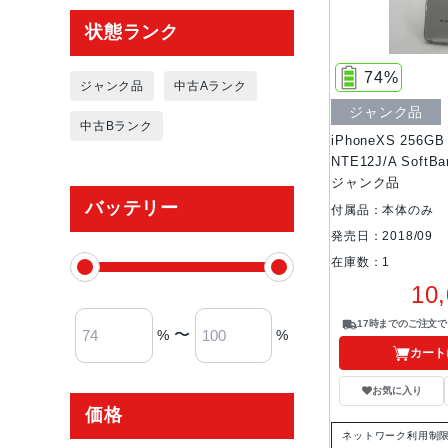
状態ランク
74%
ジャンク品
中古Aランク
ジャンク品
中古Bランク
iPhoneXS 256
NTE12J/A Soft
ジャンク品
バッテリー
付属品：本体のみ
発売日：2018/09
在庫数：1
10
17時までのご注文
〜
%
%
カート
お気に入り
価格
ネットワーク利用制