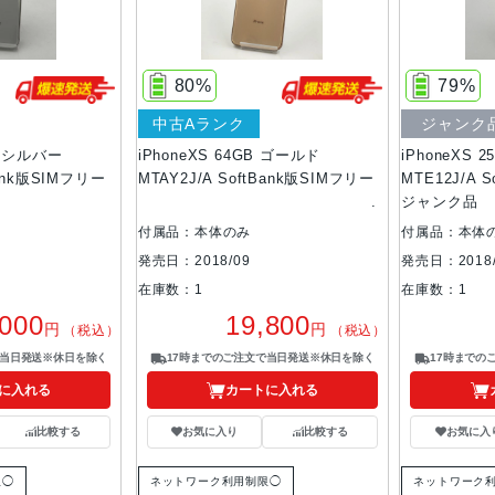
80%
79%
中古Aランク
ジャンク
GB シルバー
iPhoneXS 64GB ゴールド
iPhoneXS 
Bank版SIMフリー
MTAY2J/A SoftBank版SIMフリー
MTE12J/A 
ジャンク品
付属品：本体のみ
付属品：本体
発売日：2018/09
発売日：2018/
在庫数：1
在庫数：1
,000
19,800
円
円
（税込）
（税込）
で当日発送※休日を除く
17時までのご注文で当日発送※休日を除く
17時までの
に入れる
カートに入れる
比較する
お気に入り
比較する
お気に入
限◯
ネットワーク利用制限◯
ネットワーク