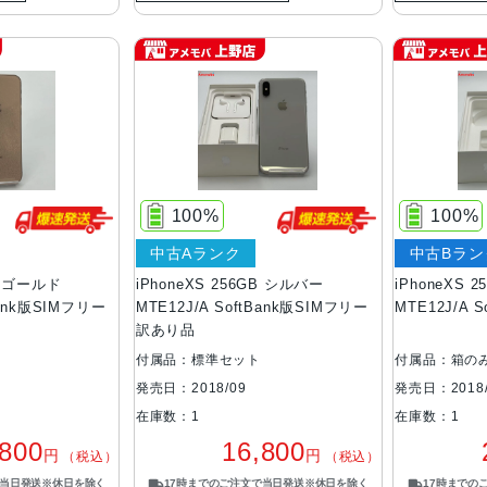
100%
100%
中古Aランク
中古Bラン
GB ゴールド
iPhoneXS 256GB シルバー
iPhoneXS 
Bank版SIMフリー
MTE12J/A SoftBank版SIMフリー
MTE12J/A 
訳あり品
付属品：標準セット
付属品：箱の
発売日：2018/09
発売日：2018/
在庫数：1
在庫数：1
,800
16,800
円
円
（税込）
（税込）
で当日発送※休日を除く
17時までのご注文で当日発送※休日を除く
17時までの