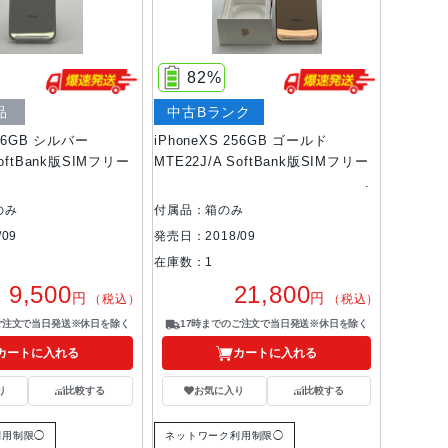
82%
品
中古Bランク
256GB シルバー
iPhoneXS 256GB ゴールド
SoftBank版SIMフリー
MTE22J/A SoftBank版SIMフリー
のみ
付属品：箱のみ
09
発売日：2018/09
在庫数：1
9,500
21,800
円
円
（税込）
（税込）
ご注文で当日発送※休日を除く
17時までのご注文で当日発送※休日を除く
カートに入れる
カートに入れる
り
比較する
お気に入り
比較する
利用制限◯
ネットワーク利用制限◯