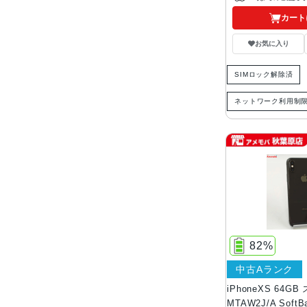
カート
お気に入り
SIMロック解除済
ネットワーク利用制
82%
中古Aランク
iPhoneXS 64
MTAW2J/A Sof