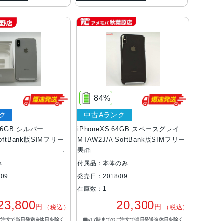
84%
ク
中古Aランク
256GB シルバー
iPhoneXS 64GB スペースグレイ
SoftBank版SIMフリー
MTAW2J/A SoftBank版SIMフリー
美品
み
付属品：本体のみ
09
発売日：2018/09
在庫数：1
23,800
20,300
円
円
（税込）
（税込）
ご注文で当日発送※休日を除く
17時までのご注文で当日発送※休日を除く