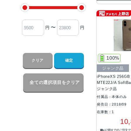
〜
円
円
100%
クリア
確定
ジャンク品
iPhoneXS 256
全ての選択項目をクリア
MTE22J/A Soft
ジャンク品
付属品：本体のみ
発売日：2018/09
在庫数：1
10
17時までのご注文