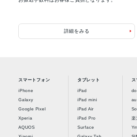
詳細をみる
スマートフォン
タブレット
ス
iPhone
iPad
d
Galaxy
iPad mini
au
Google Pixel
iPad Air
So
Xperia
iPad Pro
楽
AQUOS
Surface
Ym
Xiaomi
Galaxy Tab
S