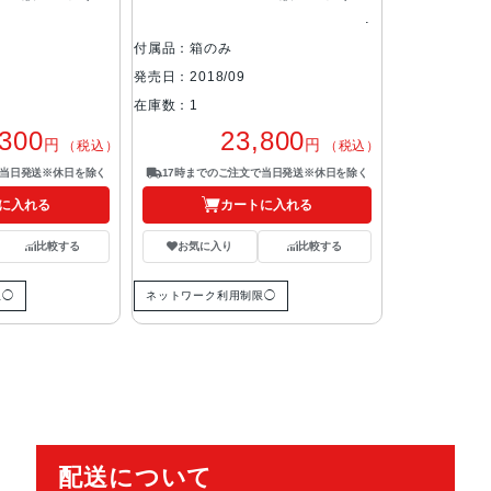
付属品：箱のみ
発売日：2018/09
在庫数：1
,300
23,800
円
円
（税込）
（税込）
で当日発送※休日を除く
17時までのご注文で当日発送※休日を除く
に入れる
カートに入れる
比較する
お気に入り
比較する
限◯
ネットワーク利用制限◯
配送について