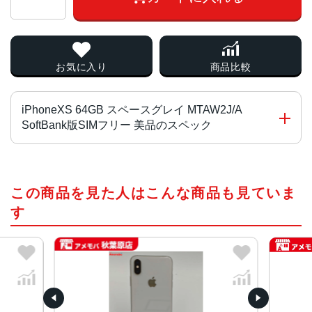
お気に入り
商品比較
iPhoneXS 64GB スペースグレイ MTAW2J/A
SoftBank版SIMフリー 美品のスペック
チップ・プロセッサー
この商品を見た人はこんな商品も見ていま
Apple A12 Bionic
す
カラー
スペースグレイ、シルバー、ゴールド
容量
64GB、256GB、512GB