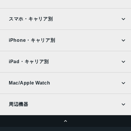
Google Pixel
Xperia
iPad
iPad mini
AQUOS
Xiaomi
スマホ・キャリア別
iPad Air
iPad Pro
OPPO
Android
docomo
au
Surface
Galaxy Tab
iPhone・キャリア別
SoftBank
楽天モバイル
Xiaomi Tablet
docomo
au
Ymobile
SIMフリー
iPad・キャリア別
SoftBank
楽天モバイル
UQmobile
au
SoftBank
Ymobile
SIMフリー
Mac/Apple Watch
docomo
Wi-Fi
UQmobile
MacBook
MacBook Air
周辺機器
MacBook Pro
iMac
ページトップへ
Apple Pencil
Keyboard
Mac mini
Mac Studio