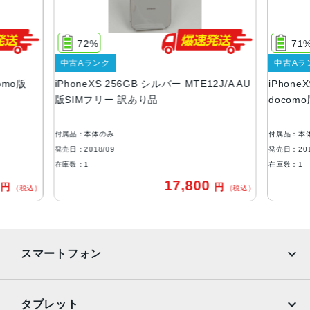
サイズ・重さ
143.6×70.9×7.7mm ・177g
72%
71
液晶
中古Aランク
中古Aラ
5.8インチ, 2436×1125 対応の有機ELディスプレイを採用
como版
iPhoneXS 256GB シルバー MTE12J/A AU
iPhone
アウトカメラ
版SIMフリー 訳あり品
docom
1,200万画素
付属品：本体のみ
付属品：本
RAM
発売日：2018/09
発売日：201
4GB
在庫数：1
在庫数：1
0
17,800
円
円
生体認証
（税込）
（税込）
FaceID
発売日
スマートフォン
2018年9月21日
iPhone
Galaxy
タブレット