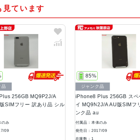
も見ています
カラー
シルバー、レッド 、ゴールド、ス
容量
64GB、128GB、256GB
サイズ・重さ
158.4×78.1×7.5mm ・202g
液晶
Retina HDディスプレイIPSテ
%
85%
CD Multi‑Touchディスプレイ1,92
ラスト比（標準）
ク品
ジャンク品
 Plus 256GB MQ9P2J/A
iPhone8 Plus 256GB 
アウトカメラ
デュアル12MPカメラ（広角と望遠
ank版SIMフリー 訳あり品 シル
イ MQ9N2J/A AU版SIM
ンク品 au
生体認証
ホームボタンに内蔵された指紋認証
体のみ
付属品：本体のみ
7/09
発売日：2017/09
発売日
2017年9月22日
在庫数：1