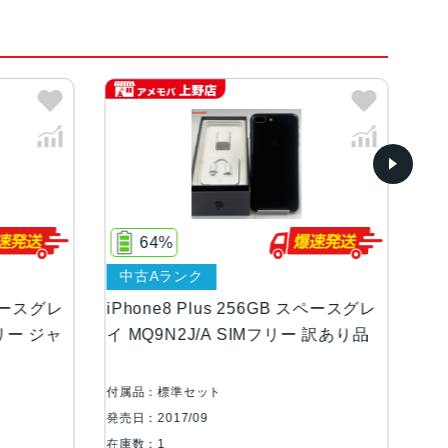
ペースグレイ
クノロジー搭載5.5インチ（対角）ワイドスクリーンL
64%
0 x 1,080 ピクセル解像度、401ppi1,300:1コント
中古Aランク
スペースグレ
iPhone8 Plus 256GB スペースグレ
iP
）
フリー ジャ
イ MQ9N2J/A SIMフリー 訳あり品
MQ
ン
センサー
付属品：標準セット
付属
発売日：2017/09
発売日
在庫数：1
在庫