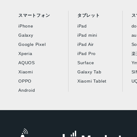
スマートフォン
タブレット
ス
iPhone
iPad
d
Galaxy
iPad mini
au
Google Pixel
iPad Air
So
Xperia
iPad Pro
楽
AQUOS
Surface
Ym
Xiaomi
Galaxy Tab
S
OPPO
Xiaomi Tablet
UQ
Android