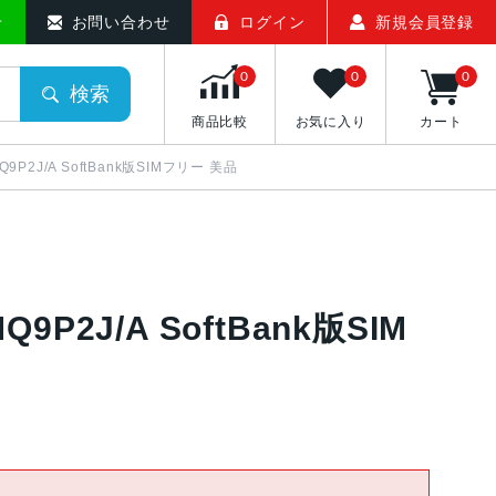
せ
お問い合わせ
ログイン
新規会員登録
0
0
0
検索
商品比較
お気に入り
カート
MQ9P2J/A SoftBank版SIMフリー 美品
Q9P2J/A SoftBank版SIM