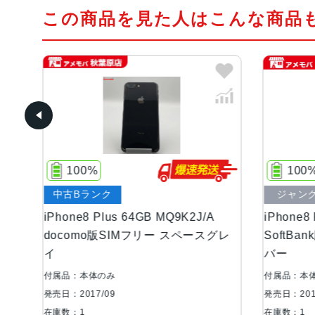
この商品を見た人はこんな商品
100%
100
中古Bランク
ジャン
iPhone8 Plus 64GB MQ9K2J/A
iPhone8
docomo版SIMフリー スペースグレ
SoftB
イ
バー
付属品：本体のみ
付属品：本
発売日：2017/09
発売日：201
在庫数：1
在庫数：1