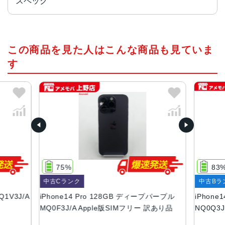
スペック
チップ・プロセッサー
この商品を見た人はこんな商品も見ていま
A16 Bionicチップ2つの高性能コアと4つの高効率コアを搭
載した6コアCPU5コアGPU16コアNeural Engine
す
カラー
スペースブラック、シルバー、ゴールド、ディープパープ
ル
容量
128GB、256GB、512GB、1TB
サイズ・重さ
75%
83
147.5×71.5×7.85mm ・206g
中古Cランク
中古Bラ
液晶
Q1V3J/A
iPhone14 Pro 128GB ディープパープル
iPhone
MQ0F3J/A Apple版SIMフリー 訳あり品
NQ0Q3
6.1インチ（対角）オールスクリーンOLEDディスプレイ