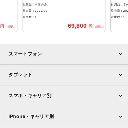
防沫性能、耐水性能、防塵性能
付属品：本体のみ
付属品：本
IEC規格60529にもとづくIP68等級（最大水深6メートルで
発売日：2022/09
発売日：202
最大30分間）
在庫数：1
在庫数：1
0
69,800
円
円
カメラ
（税込）
（税込）
48MPメイン：24mm、ƒ/1.78絞り値、第2世代のセンサー
シフト光学式手ぶれ補正、7枚構成のレンズ、100% Focus
Pixels12MP超広角：13mm、ƒ/2.2絞り値と120°視野角、6
スマートフォン
枚構成のレンズ、100% Focus Pixels12MPの2倍望遠（ク
アッドピクセルセンサーを活用）：48mm、ƒ/1.78絞り値、
第2世代のセンサーシフト光学式手ぶれ補正、7枚構成のレ
iPhone
Galaxy
タブレット
ンズ、100% Focus Pixels12MPの3倍望遠：77mm、ƒ/2.8
Google Pixel
Xperia
絞り値、光学式手ぶれ補正、6枚構成のレンズ3倍の光学ズ
ームイン、2倍の光学ズームアウト、6倍の光学ズームレン
iPad
iPad mini
AQUOS
Xiaomi
スマホ・キャリア別
ジ、最大15倍のデジタルズーム
iPad Air
iPad Pro
TrueDepthカメラ
OPPO
Android
docomo
au
12MPカメラƒ/1.9絞り値
Surface
Galaxy Tab
iPhone・キャリア別
SoftBank
楽天モバイル
生体認証