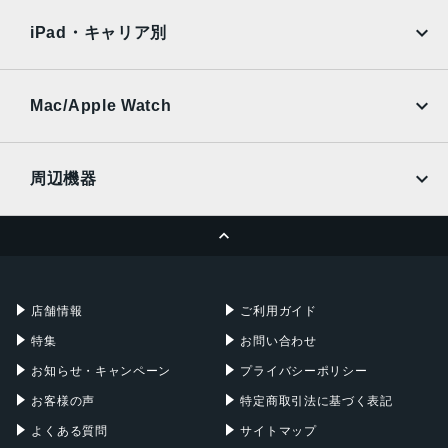
Xiaomi Tablet
docomo
au
TrueDepthカメラによる顔認識の有効化
Ymobile
SIMフリー
iPad・キャリア別
発売日
SoftBank
楽天モバイル
UQmobile
au
SoftBank
2022年9月16日
Ymobile
SIMフリー
Mac/Apple Watch
docomo
Wi-Fi
UQmobile
MacBook
MacBook Air
周辺機器
MacBook Pro
iMac
ページトップへ
Apple Pencil
Keyboard
Mac mini
Mac Studio
充電器
iPadケース
Mac Pro
Apple Watch
店舗情報
ご利用ガイド
特集
お問い合わせ
お知らせ・キャンペーン
プライバシーポリシー
お客様の声
特定商取引法に基づく表記
よくある質問
サイトマップ