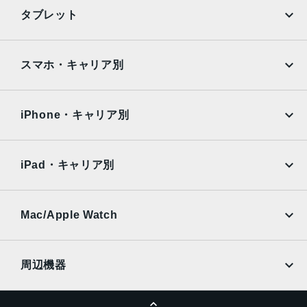
第2世代のセンサーシフト光学式手ぶれ補正、7枚構成のレ
iPhone
Galaxy
タブレット
ンズ、100% Focus Pixels12MPの3倍望遠：77mm、ƒ/2.8
Google Pixel
Xperia
絞り値、光学式手ぶれ補正、6枚構成のレンズ3倍の光学ズ
ームイン、2倍の光学ズームアウト、6倍の光学ズームレン
iPad
iPad mini
AQUOS
Xiaomi
スマホ・キャリア別
ジ、最大15倍のデジタルズーム
iPad Air
iPad Pro
TrueDepthカメラ
OPPO
Android
docomo
au
12MPカメラƒ/1.9絞り値
Surface
Galaxy Tab
iPhone・キャリア別
SoftBank
楽天モバイル
生体認証
Xiaomi Tablet
docomo
au
TrueDepthカメラによる顔認識の有効化
Ymobile
SIMフリー
iPad・キャリア別
発売日
SoftBank
楽天モバイル
UQmobile
au
SoftBank
2022年9月16日
Ymobile
SIMフリー
Mac/Apple Watch
docomo
Wi-Fi
UQmobile
MacBook
MacBook Air
周辺機器
MacBook Pro
iMac
ページトップへ
Apple Pencil
Keyboard