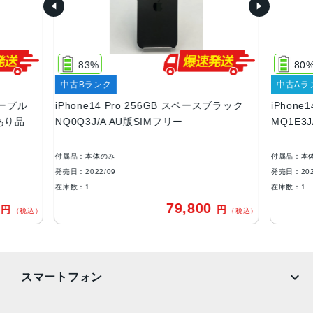
容量
128GB、256GB、512GB、1TB
サイズ・重さ
83%
80
147.5×71.5×7.85mm ・206g
中古Bランク
中古Aラ
液晶
パープル
iPhone14 Pro 256GB スペースブラック
iPhone
訳あり品
NQ0Q3J/A AU版SIMフリー
MQ1E3
6.1インチ（対角）オールスクリーンOLEDディスプレイ
防沫性能、耐水性能、防塵性能
付属品：本体のみ
付属品：本
IEC規格60529にもとづくIP68等級（最大水深6メートルで
発売日：2022/09
発売日：202
最大30分間）
在庫数：1
在庫数：1
0
79,800
円
円
カメラ
（税込）
（税込）
48MPメイン：24mm、ƒ/1.78絞り値、第2世代のセンサー
シフト光学式手ぶれ補正、7枚構成のレンズ、100% Focus
Pixels12MP超広角：13mm、ƒ/2.2絞り値と120°視野角、6
スマートフォン
枚構成のレンズ、100% Focus Pixels12MPの2倍望遠（ク
アッドピクセルセンサーを活用）：48mm、ƒ/1.78絞り値、