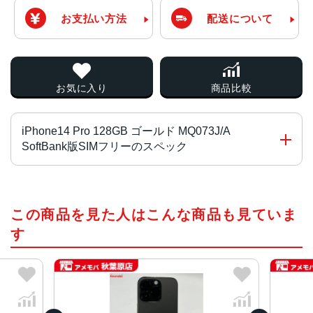
お支払い方法
配送について
お気に入り
商品比較
iPhone14 Pro 128GB ゴールド MQ073J/A
SoftBank版SIMフリーのスペック
チップ・プロセッサー
この商品を見た人はこんな商品も見ていま
A16 Bionicチップ2つの高性能コアと4つの高効率コアを搭
載した6コアCPU5コアGPU16コアNeural Engine
す
カラー
スペースブラック、シルバー、ゴールド、ディープパープ
ル