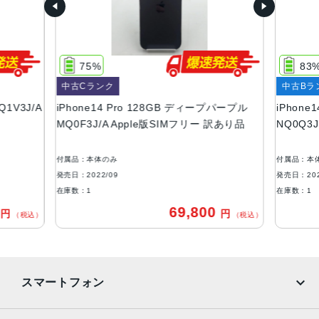
容量
128GB、256GB、512GB、1TB
サイズ・重さ
75%
83
147.5×71.5×7.85mm ・206g
中古Cランク
中古Bラ
液晶
Q1V3J/A
iPhone14 Pro 128GB ディープパープル
iPhone
MQ0F3J/A Apple版SIMフリー 訳あり品
NQ0Q3
6.1インチ（対角）オールスクリーンOLEDディスプレイ
防沫性能、耐水性能、防塵性能
付属品：本体のみ
付属品：本
IEC規格60529にもとづくIP68等級（最大水深6メートルで
発売日：2022/09
発売日：202
最大30分間）
在庫数：1
在庫数：1
0
69,800
円
円
カメラ
（税込）
（税込）
48MPメイン：24mm、ƒ/1.78絞り値、第2世代のセンサー
シフト光学式手ぶれ補正、7枚構成のレンズ、100% Focus
Pixels12MP超広角：13mm、ƒ/2.2絞り値と120°視野角、6
スマートフォン
枚構成のレンズ、100% Focus Pixels12MPの2倍望遠（ク
アッドピクセルセンサーを活用）：48mm、ƒ/1.78絞り値、