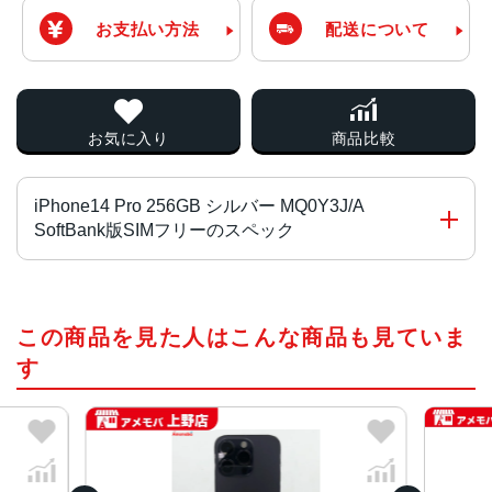
お支払い方法
配送について
お気に入り
商品比較
iPhone14 Pro 256GB シルバー MQ0Y3J/A
SoftBank版SIMフリーのスペック
チップ・プロセッサー
この商品を見た人はこんな商品も見ていま
A16 Bionicチップ2つの高性能コアと4つの高効率コアを搭
載した6コアCPU5コアGPU16コアNeural Engine
す
カラー
スペースブラック、シルバー、ゴールド、ディープパープ
ル