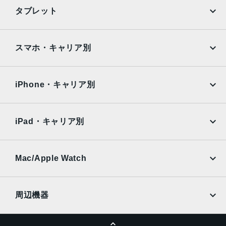
第2世代のセンサーシフト光学式手ぶれ補正、7枚構成のレ
iPhone
Galaxy
タブレット
ンズ、100% Focus Pixels12MPの3倍望遠：77mm、ƒ/2.8
Google Pixel
Xperia
絞り値、光学式手ぶれ補正、6枚構成のレンズ3倍の光学ズ
ームイン、2倍の光学ズームアウト、6倍の光学ズームレン
iPad
iPad mini
AQUOS
Xiaomi
スマホ・キャリア別
ジ、最大15倍のデジタルズーム
iPad Air
iPad Pro
TrueDepthカメラ
OPPO
Android
docomo
au
12MPカメラƒ/1.9絞り値
Surface
Galaxy Tab
iPhone・キャリア別
SoftBank
楽天モバイル
生体認証
Xiaomi Tablet
docomo
au
TrueDepthカメラによる顔認識の有効化
Ymobile
SIMフリー
iPad・キャリア別
発売日
SoftBank
楽天モバイル
UQmobile
au
SoftBank
2022年9月16日
Ymobile
SIMフリー
Mac/Apple Watch
docomo
Wi-Fi
UQmobile
MacBook
MacBook Air
周辺機器
MacBook Pro
iMac
ページトップへ
Apple Pencil
Keyboard