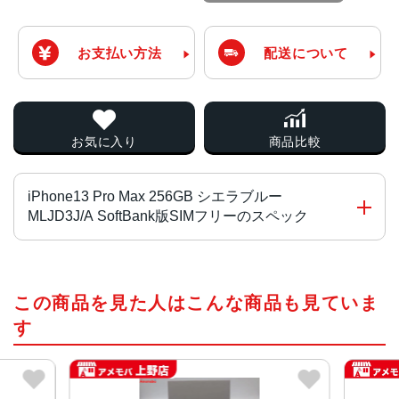
お支払い方法
配送について
お気に入り
商品比較
iPhone13 Pro Max 256GB シエラブルー
MLJD3J/A SoftBank版SIMフリーのスペック
チップ・プロセッサー
この商品を見た人はこんな商品も見ていま
A15 Bionicチップ2つの高性能コアと4つの高効率コアを搭
載した新しい6コアCPU新しい5コアGPU新しい16コアNeu
す
ral Engine
カラー