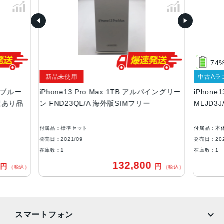
グラファイト、ゴールド、シルバー、シエラブルー、アル
パイングリーン
容量
128GB、256GB、512GB、1TB
74
サイズ・重さ
新品未使用
中古Aラ
160.8×78.1×7.65mm ・238g
エラブルー
iPhone13 Pro Max 1TB アルパイングリー
iPhone
液晶
 訳あり品
ン FND23QL/A 海外版SIMフリー
MLJD3
6.7インチ（対角）オールスクリーンOLEDディスプレイ
付属品：標準セット
付属品：本
防沫性能、耐水性能、防塵性能
発売日：2021/09
発売日：202
IEC規格60529にもとづくIP68等級（最大水深6メートルで
在庫数：1
在庫数：1
最大30分間）
0
132,800
円
円
（税込）
（税込）
カメラ
Pro 12MPカメラシステム：望遠、広角、超広角カメラ望
遠：ƒ/2.8絞り値広角：ƒ/1.5絞り値超広角：ƒ/1.8絞り値と1
スマートフォン
20°視野角3倍の光学ズームイン、2倍の光学ズームアウト、