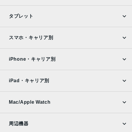
6倍の光学ズームレンジ最大15倍のデジタルズーム
iPhone
Galaxy
TrueDepthカメラ
タブレット
12MPカメラƒ/2.2絞り値
Google Pixel
Xperia
iPad
iPad mini
生体認証
AQUOS
Xiaomi
スマホ・キャリア別
TrueDepthカメラによる顔認識の有効化
iPad Air
iPad Pro
OPPO
Android
発売日
docomo
au
Surface
Galaxy Tab
iPhone・キャリア別
2021年9月24日
SoftBank
楽天モバイル
Xiaomi Tablet
docomo
au
Ymobile
SIMフリー
iPad・キャリア別
SoftBank
楽天モバイル
UQmobile
au
SoftBank
Ymobile
SIMフリー
Mac/Apple Watch
docomo
Wi-Fi
UQmobile
MacBook
MacBook Air
周辺機器
MacBook Pro
iMac