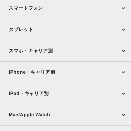
遠：ƒ/2.8絞り値広角：ƒ/1.5絞り値超広角：ƒ/1.8絞り値と1
スマートフォン
20°視野角3倍の光学ズームイン、2倍の光学ズームアウト、
6倍の光学ズームレンジ最大15倍のデジタルズーム
iPhone
Galaxy
TrueDepthカメラ
タブレット
12MPカメラƒ/2.2絞り値
Google Pixel
Xperia
iPad
iPad mini
生体認証
AQUOS
Xiaomi
スマホ・キャリア別
TrueDepthカメラによる顔認識の有効化
iPad Air
iPad Pro
OPPO
Android
発売日
docomo
au
Surface
Galaxy Tab
iPhone・キャリア別
2021年9月24日
SoftBank
楽天モバイル
Xiaomi Tablet
docomo
au
Ymobile
SIMフリー
iPad・キャリア別
SoftBank
楽天モバイル
UQmobile
au
SoftBank
Ymobile
SIMフリー
Mac/Apple Watch
docomo
Wi-Fi
UQmobile