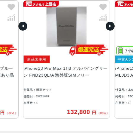
カラー
グラファイト、ゴールド、シルバー、シエラブルー、アル
パイングリーン
容量
128GB、256GB、512GB、1TB
74%
サイズ・重さ
新品未使用
中古Aランク
160.8×78.1×7.65mm ・238g
ルー
iPhone13 Pro Max 1TB アルパイングリー
iPhone13 
液晶
り品
ン FND23QL/A 海外版SIMフリー
MLJD3J/A
6.7インチ（対角）オールスクリーンOLEDディスプレイ
付属品：標準セット
付属品：本体のみ
防沫性能、耐水性能、防塵性能
発売日：2021/09
発売日：2021/09
IEC規格60529にもとづくIP68等級（最大水深6メートルで
在庫数：1
在庫数：1
最大30分間）
132,800
円
（税込）
（税込）
カメラ
Pro 12MPカメラシステム：望遠、広角、超広角カメラ望