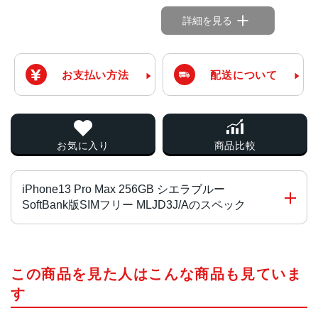
詳細を見る
お支払い方法
配送について
お気に入り
商品比較
iPhone13 Pro Max 256GB シエラブルー
SoftBank版SIMフリー MLJD3J/Aのスペック
チップ・プロセッサー
この商品を見た人はこんな商品も見ていま
A15 Bionicチップ2つの高性能コアと4つの高効率コアを搭
載した新しい6コアCPU新しい5コアGPU新しい16コアNeu
す
ral Engine