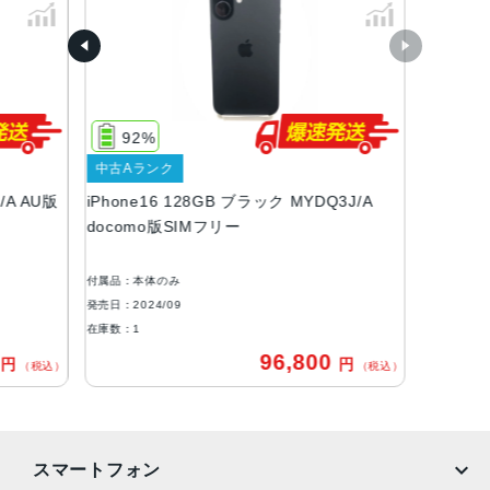
ブラック、ホワイト、ピンク、ティール、ウルトラマリン
容量
128GB、256GB、512GB
サイズ・重さ
92%
147.6×71.6×7.80mm ・170g
中古Aランク
液晶
/A AU版
iPhone16 128GB ブラック MYDQ3J/A
docomo版SIMフリー
Super Retina XDRデ ィ ス プ レ イ6.1インチ（対角）オール
スクリーンOLEDデ ィ ス プ レ イ
付属品：本体のみ
防沫性能、耐水性能、防塵性能
発売日：2024/09
IEC規格60529にもとづくIP68等級（最大水深6メートルで
在庫数：1
最大3 0 分 間 ）
0
96,800
円
円
（税込）
（税込）
カメラ
48MP Fusion：26mm、ƒ/1.6絞り値、センサーシフト光学
式手ぶれ補正、100% Focus Pixels、超高解像度の写真（2
スマートフォン
4MPと48MP）に対 応12MPの2倍望遠での撮影時：52m