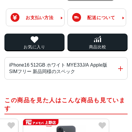
お支払い方法
配送について
お気に入り
商品比較
iPhone16 512GB ホワイト MYE33J/A Apple版
SIMフリー 新品同様のスペック
チップ・プロセッサー
この商品を見た人はこんな商品も見ていま
A18チップ2つの高性能コアと4つの高効率コアを搭載した
新しい6コアCPU新しい5コアGPU新しい16コアNeural En
す
gine
カラー