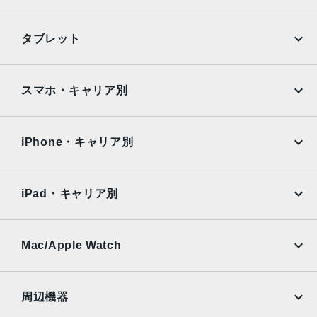
m、ƒ/1.6絞り値、センサーシフト光学式手ぶれ補正、100%
Focus Pixels12MP超広角：13mm、ƒ/2.2絞り値と120°視
iPhone
Galaxy
タブレット
野角、100% Focus Pixels2倍の光学ズームイン、2倍の光
Google Pixel
Xperia
学ズームアウト、4倍の光学ズームレ ン ジ最大10倍のデジタ
ルズーム
iPad
iPad mini
AQUOS
Xiaomi
スマホ・キャリア別
TrueDepthカメラ
iPad Air
iPad Pro
OPPO
Android
12MPカメラƒ/1.9絞り値
docomo
au
Surface
Galaxy Tab
iPhone・キャリア別
生体認証
SoftBank
楽天モバイル
Xiaomi Tablet
TrueDepthカメラによる顔認識の有効化
docomo
au
Ymobile
SIMフリー
iPad・キャリア別
発売日
SoftBank
楽天モバイル
2024年9月20日
UQmobile
au
SoftBank
Ymobile
SIMフリー
Mac/Apple Watch
docomo
Wi-Fi
UQmobile
MacBook
MacBook Air
周辺機器
MacBook Pro
iMac