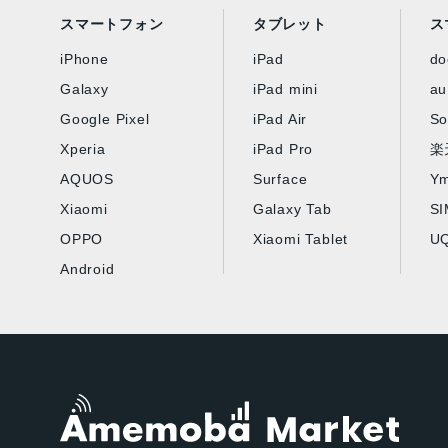
スマートフォン
タブレット
ス
iPhone
iPad
d
Galaxy
iPad mini
au
Google Pixel
iPad Air
So
Xperia
iPad Pro
楽
AQUOS
Surface
Ym
Xiaomi
Galaxy Tab
S
OPPO
Xiaomi Tablet
UQ
Android