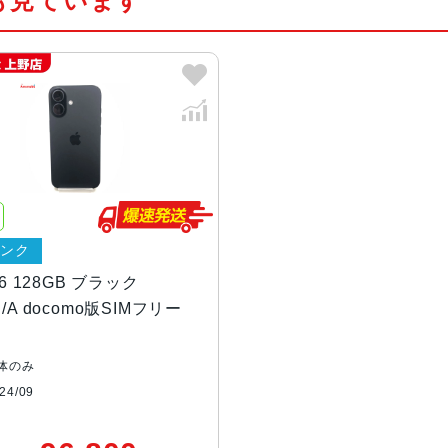
も見ています
カラー
ブラック、ホワイト、ピンク、ティ
容量
128GB、256GB、512GB
サイズ・重さ
147.6×71.6×7.80mm ・170g
液晶
Super Retina XDRデ ィ ス プ
デ ィ ス プ レ イ
ランク
防沫性能、耐水性
IEC規格60529にもとづくIP68等級
16 128GB ブラック
能、防塵性能
J/A docomo版SIMフリー
カメラ
48MP Fusion：26mm、ƒ/1
体のみ
cus Pixels、超高解像度の写真（
4/09
時：52mm、ƒ/1.6絞り値、センサーシ
2MP超広角：13mm、ƒ/2.2絞り値と1