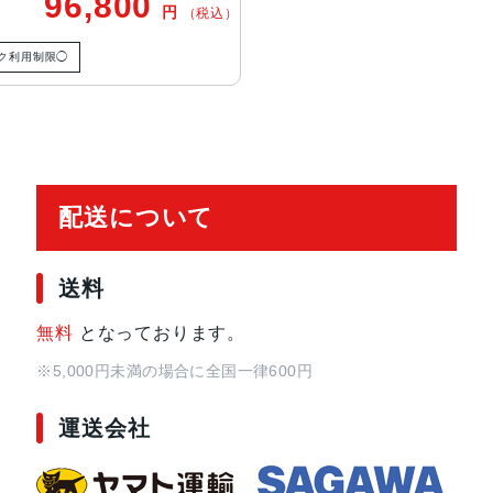
96,800
円
（税込）
ームイン、2倍の光学ズームアウト、
ーム
ク利用制限◯
TrueDepthカメラ
12MPカメラƒ/1.9絞り値
生体認証
TrueDepthカメラによる顔認識の
配送について
発売日
2024年9月20日
送料
無料
となっております。
※5,000円未満の場合に全国一律600円
運送会社