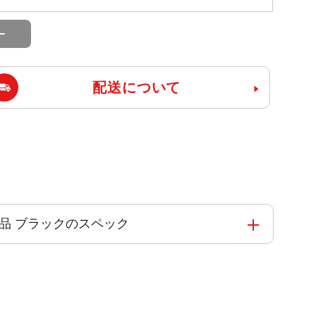
配送について
 未使用品 ブラックのスペック
の高効率コアを搭載した新しい6コアCPU新しい5
ne