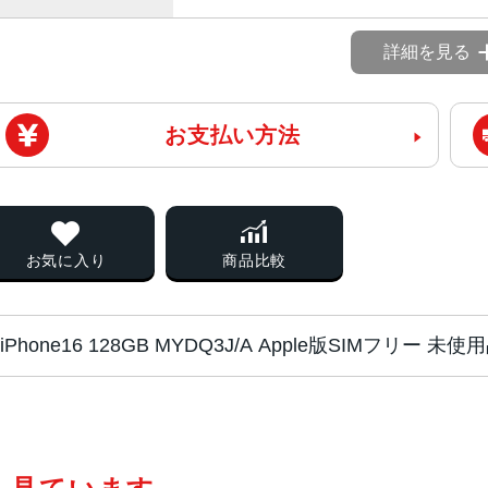
詳細を見る
お支払い方法
お気に入り
商品比較
iPhone16 128GB MYDQ3J/A Apple版SIMフリー
チップ・プロセッ
A18チップ2つの高性能コアと4つ
サー
コアGPU新しい16コアNeural Engi