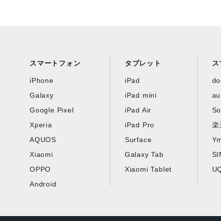
スマートフォン
タブレット
ス
iPhone
iPad
d
Galaxy
iPad mini
au
Google Pixel
iPad Air
So
Xperia
iPad Pro
楽
AQUOS
Surface
Ym
Xiaomi
Galaxy Tab
S
OPPO
Xiaomi Tablet
UQ
Android