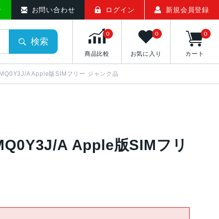
せ
お問い合わせ
ログイン
新規会員登録
0
0
0
検索
商品比較
お気に入り
カート
ー MQ0Y3J/A Apple版SIMフリー ジャンク品
MQ0Y3J/A Apple版SIMフリ