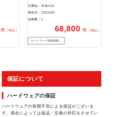
Pixels12MP超広角：13mm、ƒ/2.2絞り値と12
付属品：本体のみ
付属
Focus Pixels12MPの2倍望遠（クアッドピク
発売日：2022/09
発売日
1.78絞り値、第2世代のセンサーシフト光学式手
在庫数：1
在庫
us Pixels12MPの3倍望遠：77mm、ƒ/2.8
0
68,800
円
円
（税込）
（税込）
成のレンズ3倍の光学ズームイン、2倍の光学ズー
、最大15倍のデジタルズーム
ネットワーク利用制限－
ネ
有効化
保証について
ハードウェアの保証
ハードウェアの初期不良による保証がございま
す。場合によっては返品・交換の対応をさせてい