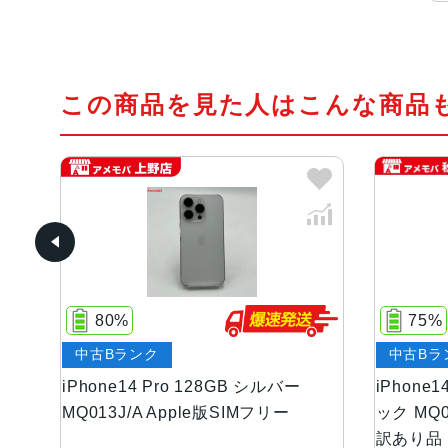
この商品を見た人はこんな商品
80%
75%
中古Bランク
中古Bラ
パー
iPhone14 Pro 128GB シルバー
iPhone
MQ013J/A Apple版SIMフリー
ック MQ0
訳あり品