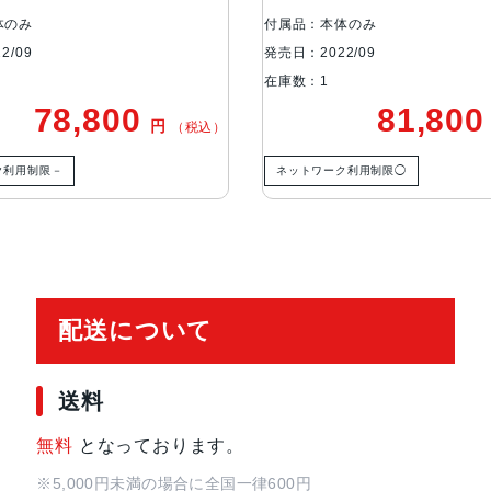
正、7枚構成のレンズ、100% Focus 
体のみ
付属品：本体のみ
0°視野角、6枚構成のレンズ、100% 
2/09
発売日：2022/09
セルセンサーを活用）：48mm、ƒ/
在庫数：1
ぶれ補正、7枚構成のレンズ、100% Foc
78,800
81,80
円
（税込）
絞り値、光学式手ぶれ補正、6枚構
ムアウト、6倍の光学ズームレンジ
ク利用制限－
ネットワーク利用制限◯
TrueDepthカメラ
12MPカメラƒ/1.9絞り値
生体認証
TrueDepthカメラによる顔認識の
配送について
発売日
2022年9月16日
送料
無料
となっております。
※5,000円未満の場合に全国一律600円