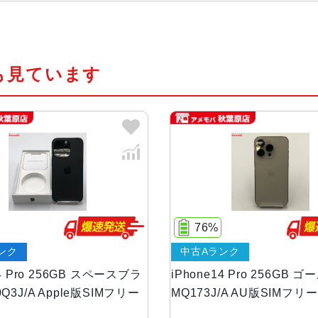
チップ・プロセッ
A16 Bionicチップ2つの高性能
サー
PU16コアNeural Engine
も見ています
カラー
スペースブラック、シルバー、ゴー
容量
128GB、256GB、512GB、1TB
サイズ・重さ
147.5×71.5×7.85mm ・206g
液晶
6.1インチ（対角）オールスクリー
76%
ンク
中古Aランク
防沫性能、耐水性
IEC規格60529にもとづくIP68
能、防塵性能
14 Pro 256GB スペースブラ
iPhone14 Pro 256GB 
Q3J/A Apple版SIMフリー
MQ173J/A AU版SIMフリ
カメラ
48MPメイン：24mm、ƒ/1.7