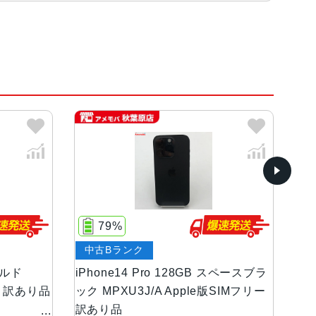
コアと4つの高効率コアを搭載した6コアCPU5コアG
ルド、ディープパープル
ンOLEDディスプレイ
79%
中古Bランク
中
等級（最大水深6メートルで最大30分間）
ゴールド
iPhone14 Pro 128GB スペースブラ
iP
ー 訳あり品
ック MPXU3J/A Apple版SIMフリー
プル
訳あり品
ー
8絞り値、第2世代のセンサーシフト光学式手ぶれ補