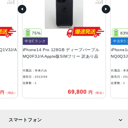
容量
128GB、256GB、512GB、1TB
サイズ・重さ
75%
83
147.5×71.5×7.85mm ・206g
中古Cランク
中古Bラ
液晶
Q1V3J/A
iPhone14 Pro 128GB ディープパープル
iPhone
MQ0F3J/A Apple版SIMフリー 訳あり品
NQ0Q3
6.1インチ（対角）オールスクリーンOLEDディスプレイ
防沫性能、耐水性能、防塵性能
付属品：本体のみ
付属品：本
IEC規格60529にもとづくIP68等級（最大水深6メートルで
発売日：2022/09
発売日：202
最大30分間）
在庫数：1
在庫数：1
0
69,800
円
円
カメラ
（税込）
（税込）
48MPメイン：24mm、ƒ/1.78絞り値、第2世代のセンサー
シフト光学式手ぶれ補正、7枚構成のレンズ、100% Focus
Pixels12MP超広角：13mm、ƒ/2.2絞り値と120°視野角、6
スマートフォン
枚構成のレンズ、100% Focus Pixels12MPの2倍望遠（ク