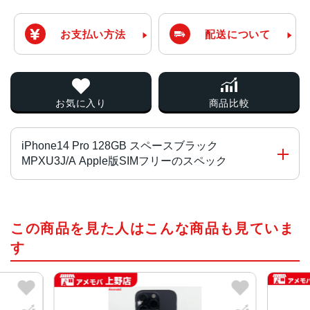
お支払い方法
配送について
お気に入り
商品比較
iPhone14 Pro 128GB スペースブラック
MPXU3J/A Apple版SIMフリーのスペック
チップ・プロセッサー
この商品を見た人はこんな商品も見ていま
A16 Bionicチップ2つの高性能コアと4つの高効率コアを搭
載した6コアCPU5コアGPU16コアNeural Engine
す
カラー
スペースブラック、シルバー、ゴールド、ディープパープ
ル