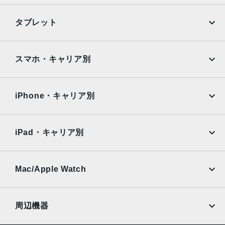
アッドピクセルセンサーを活用）：48mm、ƒ/1.78絞り値、
第2世代のセンサーシフト光学式手ぶれ補正、7枚構成のレ
iPhone
Galaxy
タブレット
ンズ、100% Focus Pixels12MPの3倍望遠：77mm、ƒ/2.8
Google Pixel
Xperia
絞り値、光学式手ぶれ補正、6枚構成のレンズ3倍の光学ズ
ームイン、2倍の光学ズームアウト、6倍の光学ズームレン
iPad
iPad mini
AQUOS
Xiaomi
スマホ・キャリア別
ジ、最大15倍のデジタルズーム
iPad Air
iPad Pro
TrueDepthカメラ
OPPO
Android
docomo
au
12MPカメラƒ/1.9絞り値
Surface
Galaxy Tab
iPhone・キャリア別
SoftBank
楽天モバイル
生体認証
Xiaomi Tablet
docomo
au
TrueDepthカメラによる顔認識の有効化
Ymobile
SIMフリー
iPad・キャリア別
発売日
SoftBank
楽天モバイル
UQmobile
au
SoftBank
2022年9月16日
Ymobile
SIMフリー
Mac/Apple Watch
docomo
Wi-Fi
UQmobile
MacBook
MacBook Air
周辺機器
MacBook Pro
iMac