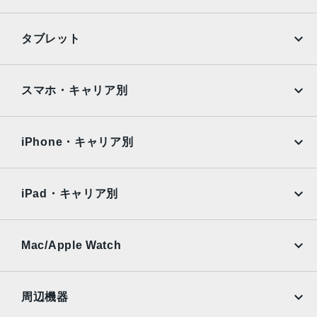
アッドピクセルセンサーを活用）：48mm、ƒ/1.78絞り値、
第2世代のセンサーシフト光学式手ぶれ補正、7枚構成のレ
iPhone
Galaxy
タブレット
ンズ、100% Focus Pixels12MPの3倍望遠：77mm、ƒ/2.8
Google Pixel
Xperia
絞り値、光学式手ぶれ補正、6枚構成のレンズ3倍の光学ズ
ームイン、2倍の光学ズームアウト、6倍の光学ズームレン
iPad
iPad mini
AQUOS
Xiaomi
スマホ・キャリア別
ジ、最大15倍のデジタルズーム
iPad Air
iPad Pro
TrueDepthカメラ
OPPO
Android
docomo
au
12MPカメラƒ/1.9絞り値
Surface
Galaxy Tab
iPhone・キャリア別
SoftBank
楽天モバイル
生体認証
Xiaomi Tablet
docomo
au
TrueDepthカメラによる顔認識の有効化
Ymobile
SIMフリー
iPad・キャリア別
発売日
SoftBank
楽天モバイル
UQmobile
au
SoftBank
2022年9月16日
Ymobile
SIMフリー
Mac/Apple Watch
docomo
Wi-Fi
UQmobile
MacBook
MacBook Air
周辺機器
MacBook Pro
iMac