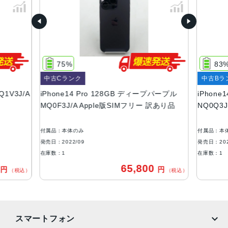
ル
容量
128GB、256GB、512GB、1TB
サイズ・重さ
75%
83
147.5×71.5×7.85mm ・206g
中古Cランク
中古Bラ
液晶
Q1V3J/A
iPhone14 Pro 128GB ディープパープル
iPhone
MQ0F3J/A Apple版SIMフリー 訳あり品
NQ0Q3
6.1インチ（対角）オールスクリーンOLEDディスプレイ
防沫性能、耐水性能、防塵性能
付属品：本体のみ
付属品：本
IEC規格60529にもとづくIP68等級（最大水深6メートルで
発売日：2022/09
発売日：202
最大30分間）
在庫数：1
在庫数：1
0
65,800
円
円
カメラ
（税込）
（税込）
48MPメイン：24mm、ƒ/1.78絞り値、第2世代のセンサー
シフト光学式手ぶれ補正、7枚構成のレンズ、100% Focus
Pixels12MP超広角：13mm、ƒ/2.2絞り値と120°視野角、6
スマートフォン
枚構成のレンズ、100% Focus Pixels12MPの2倍望遠（ク