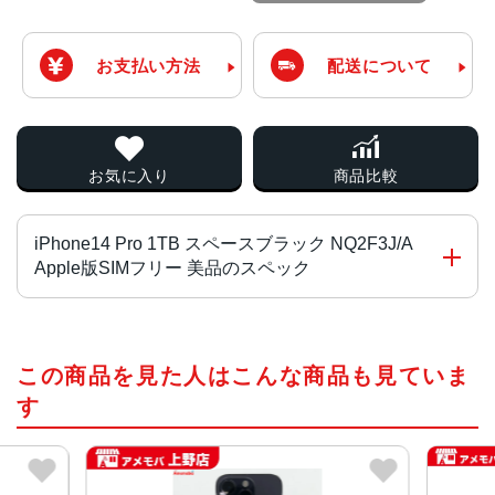
お支払い方法
配送について
お気に入り
商品比較
iPhone14 Pro 1TB スペースブラック NQ2F3J/A
Apple版SIMフリー 美品のスペック
チップ・プロセッサー
この商品を見た人はこんな商品も見ていま
A16 Bionicチップ2つの高性能コアと4つの高効率コアを搭
載した6コアCPU5コアGPU16コアNeural Engine
す
カラー
スペースブラック、シルバー、ゴールド、ディープパープ