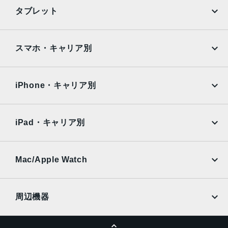
iPhone
Galaxy
TrueDepthカメラ
タブレット
12MPカメラƒ/2.2絞り値
Google Pixel
Xperia
iPad
iPad mini
生体認証
AQUOS
Xiaomi
スマホ・キャリア別
TrueDepthカメラによる顔認識の有効化
iPad Air
iPad Pro
OPPO
Android
発売日
docomo
au
Surface
Galaxy Tab
iPhone・キャリア別
2021年9月24日
SoftBank
楽天モバイル
Xiaomi Tablet
docomo
au
Ymobile
SIMフリー
iPad・キャリア別
SoftBank
楽天モバイル
UQmobile
au
SoftBank
Ymobile
SIMフリー
Mac/Apple Watch
docomo
Wi-Fi
UQmobile
MacBook
MacBook Air
周辺機器
MacBook Pro
iMac
ページトップへ
Apple Pencil
Keyboard