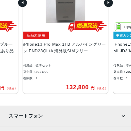
容量
128GB、256GB、512GB、1TB
74%
サイズ・重さ
新品未使用
中古Aラン
160.8×78.1×7.65mm ・238g
ラブルー
iPhone13 Pro Max 1TB アルパイングリー
iPhone1
液晶
訳あり品
ン FND23QL/A 海外版SIMフリー
MLJD3J
6.7インチ（対角）オールスクリーンOLEDディスプレイ
付属品：標準セット
付属品：本体
防沫性能、耐水性能、防塵性能
発売日：2021/09
発売日：2021/
IEC規格60529にもとづくIP68等級（最大水深6メートルで
在庫数：1
在庫数：1
最大30分間）
132,800
円
円
（税込）
（税込）
カメラ
Pro 12MPカメラシステム：望遠、広角、超広角カメラ望
遠：ƒ/2.8絞り値広角：ƒ/1.5絞り値超広角：ƒ/1.8絞り値と1
スマートフォン
20°視野角3倍の光学ズームイン、2倍の光学ズームアウト、
6倍の光学ズームレンジ最大15倍のデジタルズーム