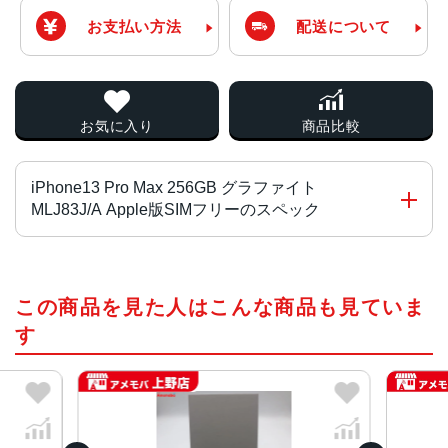
お支払い方法
配送について
お気に入り
商品比較
iPhone13 Pro Max 256GB グラファイト
MLJ83J/A Apple版SIMフリーのスペック
チップ・プロセッサー
この商品を見た人はこんな商品も見ていま
A15 Bionicチップ2つの高性能コアと4つの高効率コアを搭
載した新しい6コアCPU新しい5コアGPU新しい16コアNeu
す
ral Engine
カラー
グラファイト、ゴールド、シルバー、シエラブルー、アル
パイングリーン