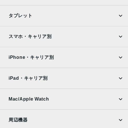
アッドピクセルセンサーを活用）：48mm、ƒ/1.78絞り値、
第2世代のセンサーシフト光学式手ぶれ補正、7枚構成のレ
iPhone
Galaxy
タブレット
ンズ、100% Focus Pixels12MPの3倍望遠：77mm、ƒ/2.8
Google Pixel
Xperia
絞り値、光学式手ぶれ補正、6枚構成のレンズ3倍の光学ズ
ームイン、2倍の光学ズームアウト、6倍の光学ズームレン
iPad
iPad mini
AQUOS
Xiaomi
スマホ・キャリア別
ジ、最大15倍のデジタルズーム
iPad Air
iPad Pro
TrueDepthカメラ
OPPO
Android
docomo
au
12MPカメラƒ/1.9絞り値
Surface
Galaxy Tab
iPhone・キャリア別
SoftBank
楽天モバイル
生体認証
Xiaomi Tablet
docomo
au
TrueDepthカメラによる顔認識の有効化
Ymobile
SIMフリー
iPad・キャリア別
発売日
SoftBank
楽天モバイル
UQmobile
au
SoftBank
2022年9月16日
Ymobile
SIMフリー
Mac/Apple Watch
docomo
Wi-Fi
UQmobile
MacBook
MacBook Air
周辺機器
MacBook Pro
iMac