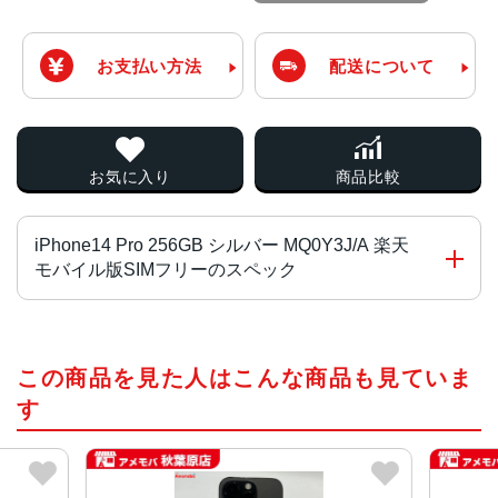
お支払い方法
配送について
お気に入り
商品比較
iPhone14 Pro 256GB シルバー MQ0Y3J/A 楽天
モバイル版SIMフリーのスペック
チップ・プロセッサー
この商品を見た人はこんな商品も見ていま
A16 Bionicチップ2つの高性能コアと4つの高効率コアを搭
載した6コアCPU5コアGPU16コアNeural Engine
す
カラー
スペースブラック、シルバー、ゴールド、ディープパープ