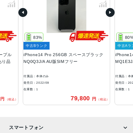
ル
容量
128GB、256GB、512GB、1TB
サイズ・重さ
83%
80
147.5×71.5×7.85mm ・206g
中古Bランク
中古Aラ
液晶
パープル
iPhone14 Pro 256GB スペースブラック
iPhone
訳あり品
NQ0Q3J/A AU版SIMフリー
MQ1E3
6.1インチ（対角）オールスクリーンOLEDディスプレイ
防沫性能、耐水性能、防塵性能
付属品：本体のみ
付属品：本
IEC規格60529にもとづくIP68等級（最大水深6メートルで
発売日：2022/09
発売日：202
最大30分間）
在庫数：1
在庫数：1
0
79,800
円
円
カメラ
（税込）
（税込）
48MPメイン：24mm、ƒ/1.78絞り値、第2世代のセンサー
シフト光学式手ぶれ補正、7枚構成のレンズ、100% Focus
Pixels12MP超広角：13mm、ƒ/2.2絞り値と120°視野角、6
スマートフォン
枚構成のレンズ、100% Focus Pixels12MPの2倍望遠（ク