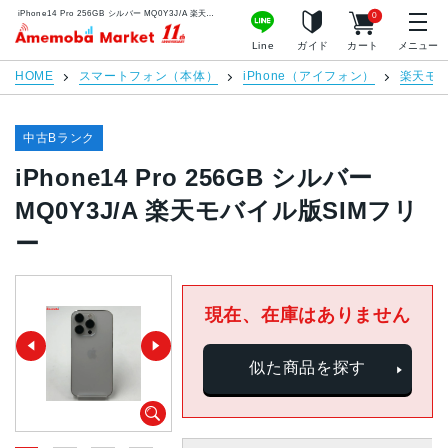
iPhone14 Pro 256GB シルバー MQ0Y3J/A 楽天モバイル版SIMフリー | 中古スマホ販売のアメモバマーケット
0
アメモバマーケット
Line
ガイド
カート
メニュー
HOME
スマートフォン（本体）
iPhone（アイフォン）
楽天モ
中古Bランク
iPhone14 Pro 256GB シルバー
MQ0Y3J/A 楽天モバイル版SIMフリ
ー
現在、在庫はありません
似た商品を探す