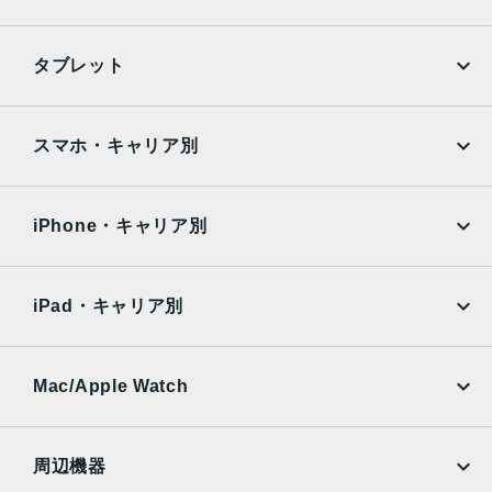
アッドピクセルセンサーを活用）：48mm、ƒ/1.78絞り値、
第2世代のセンサーシフト光学式手ぶれ補正、7枚構成のレ
iPhone
Galaxy
タブレット
ンズ、100% Focus Pixels12MPの3倍望遠：77mm、ƒ/2.8
Google Pixel
Xperia
絞り値、光学式手ぶれ補正、6枚構成のレンズ3倍の光学ズ
ームイン、2倍の光学ズームアウト、6倍の光学ズームレン
iPad
iPad mini
AQUOS
Xiaomi
スマホ・キャリア別
ジ、最大15倍のデジタルズーム
iPad Air
iPad Pro
TrueDepthカメラ
OPPO
Android
docomo
au
12MPカメラƒ/1.9絞り値
Surface
Galaxy Tab
iPhone・キャリア別
SoftBank
楽天モバイル
生体認証
Xiaomi Tablet
docomo
au
TrueDepthカメラによる顔認識の有効化
Ymobile
SIMフリー
iPad・キャリア別
発売日
SoftBank
楽天モバイル
UQmobile
au
SoftBank
2022年9月16日
Ymobile
SIMフリー
Mac/Apple Watch
docomo
Wi-Fi
UQmobile
MacBook
MacBook Air
周辺機器