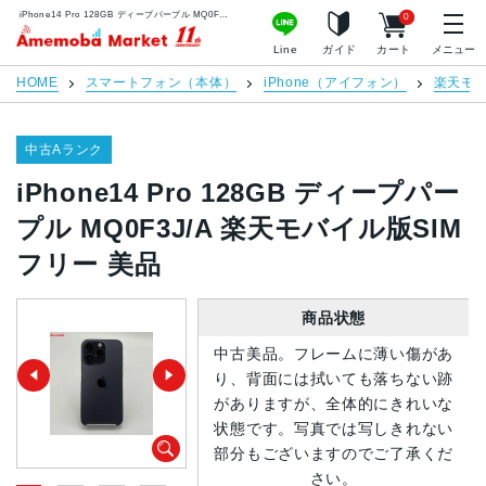
iPhone14 Pro 128GB ディープパープル MQ0F3J/A 楽天モバイル版SIMフリー 美品 | 中古スマホ販売のアメモバマーケット
0
アメモバマーケット
Line
ガイド
カート
メニュー
HOME
スマートフォン（本体）
iPhone（アイフォン）
楽天モ
中古Aランク
iPhone14 Pro 128GB ディープパー
プル MQ0F3J/A 楽天モバイル版SIM
フリー 美品
商品状態
中古美品。フレームに薄い傷があ
り、背面には拭いても落ちない跡
がありますが、全体的にきれいな
状態です。写真では写しきれない
部分もございますのでご了承くだ
さい。