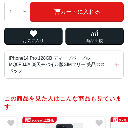
カートに入れる
お気に入り
商品比較
iPhone14 Pro 128GB ディープパープル
MQ0F3J/A 楽天モバイル版SIMフリー 美品のス
ペック
チップ・プロセッサー
この商品を見た人はこんな商品も見ていま
A16 Bionicチップ2つの高性能コアと4つの高効率コアを搭
載した6コアCPU5コアGPU16コアNeural Engine
す
カラー
スペースブラック、シルバー、ゴールド、ディープパープ