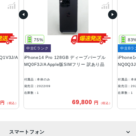
ル
容量
128GB、256GB、512GB、1TB
サイズ・重さ
75%
83
147.5×71.5×7.85mm ・206g
中古Cランク
中古Bラ
液晶
Q1V3J/A
iPhone14 Pro 128GB ディープパープル
iPhone
MQ0F3J/A Apple版SIMフリー 訳あり品
NQ0Q3
6.1インチ（対角）オールスクリーンOLEDディスプレイ
防沫性能、耐水性能、防塵性能
付属品：本体のみ
付属品：本
IEC規格60529にもとづくIP68等級（最大水深6メートルで
発売日：2022/09
発売日：202
最大30分間）
在庫数：1
在庫数：1
0
69,800
円
円
カメラ
（税込）
（税込）
48MPメイン：24mm、ƒ/1.78絞り値、第2世代のセンサー
シフト光学式手ぶれ補正、7枚構成のレンズ、100% Focus
Pixels12MP超広角：13mm、ƒ/2.2絞り値と120°視野角、6
スマートフォン
枚構成のレンズ、100% Focus Pixels12MPの2倍望遠（ク