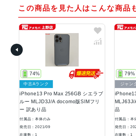
この商品を見た人はこんな商品
74%
79%
中古Aランク
ジャン
イン
iPhone13 Pro Max 256GB シエラブ
iPhone1
Mフ
ルー MLJD3J/A docomo版SIMフリ
MLJ63J
ー 訳あり品
品
付属品：本体のみ
付属品：本
発売日：2021/09
発売日：202
在庫数：1
在庫数：1