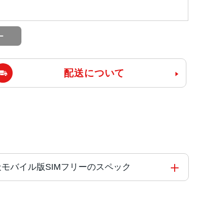
配送について
J/A 楽天モバイル版SIMフリーのスペック
能コアと4つの高効率コアを搭載した新しい6コアCPU
 Engine