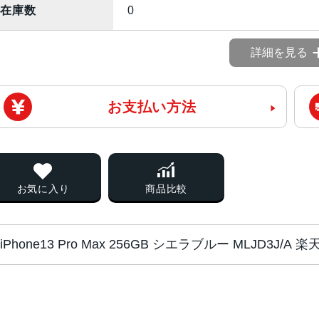
在庫数
0
詳細を見る
お支払い方法
お気に入り
商品比較
iPhone13 Pro Max 256GB シエラブルー MLJD3
チップ・プロセッ
A15 Bionicチップ2つの高性
サー
新しい5コアGPU新しい16コアNeural