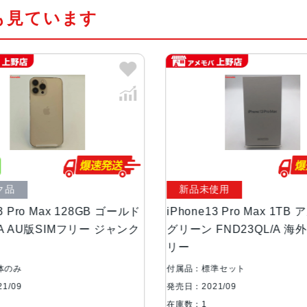
も見ています
カラー
グラファイト、ゴールド、シルバー
容量
128GB、256GB、512GB、1TB
サイズ・重さ
160.8×78.1×7.65mm ・238g
液晶
6.7インチ（対角）オールスクリー
ク品
新品未使用
防沫性能、耐水性
IEC規格60529にもとづくIP68
能、防塵性能
3 Pro Max 128GB ゴールド
iPhone13 Pro Max 1T
/A AU版SIMフリー ジャンク
グリーン FND23QL/A 海
リー
カメラ
Pro 12MPカメラシステム：望遠、
5絞り値超広角：ƒ/1.8絞り値と1
体のみ
付属品：標準セット
アウト、6倍の光学ズームレンジ最
1/09
発売日：2021/09
在庫数：1