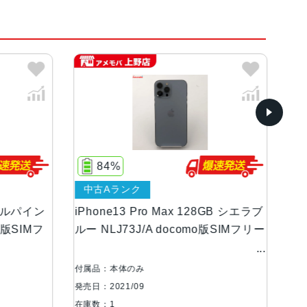
、シエラブルー、アルパイングリーン
ンOLEDディスプレイ
84%
中古Aランク
等級（最大水深6メートルで最大30分間）
B アルパイン
iPhone13 Pro Max 128GB シエラブ
iP
外版SIMフ
ルー NLJ73J/A docomo版SIMフリー
グリ
リ
広角、超広角カメラ望遠：ƒ/2.8絞り値広角：ƒ/1.
20°視野角3倍の光学ズームイン、2倍の光学ズーム
付属品：本体のみ
付属
大15倍のデジタルズーム
発売日：2021/09
発売日
在庫数：1
在庫