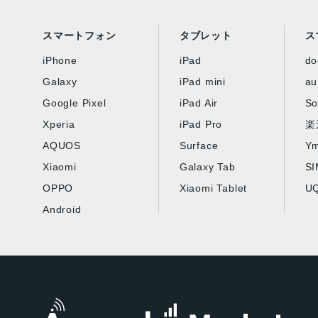
スマートフォン
タブレット
ス
iPhone
iPad
d
Galaxy
iPad mini
au
Google Pixel
iPad Air
So
Xperia
iPad Pro
楽
AQUOS
Surface
Ym
Xiaomi
Galaxy Tab
S
OPPO
Xiaomi Tablet
UQ
Android