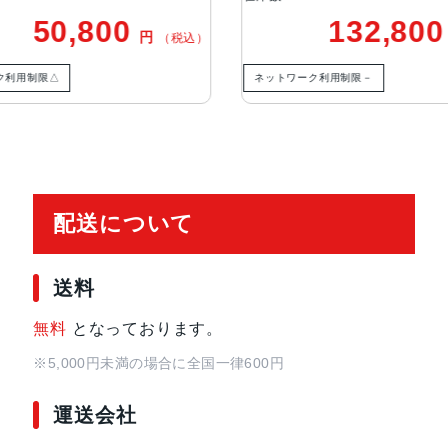
TrueDepthカメラ
12MPカメラƒ/2.2絞り値
50,800
132,80
円
（税込）
生体認証
TrueDepthカメラによる顔認識の
ク利用制限△
ネットワーク利用制限－
発売日
2021年9月24日
配送について
送料
無料
となっております。
※5,000円未満の場合に全国一律600円
運送会社