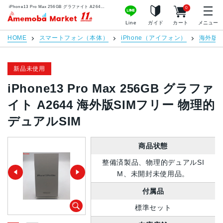
iPhone13 Pro Max 256GB グラファイト A2644 海外版SIMフリー 物理的デュアルSIM | 中古スマホ販売のアメモバマーケット
0
アメモバマーケット
Line
ガイド
カート
メニュー
HOME
スマートフォン（本体）
iPhone（アイフォン）
海外版S
新品未使用
iPhone13 Pro Max 256GB グラファ
イト A2644 海外版SIMフリー 物理的
デュアルSIM
商品状態
整備済製品、物理的デュアルSI
M、未開封未使用品。
付属品
標準セット