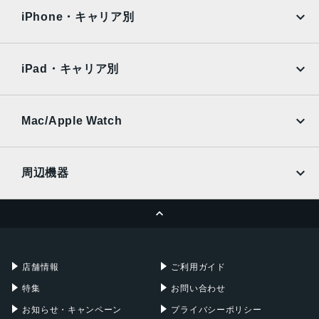
発売日
docomo
au
Surface
Galaxy Tab
iPhone・キャリア別
2021年9月24日
SoftBank
楽天モバイル
Xiaomi Tablet
docomo
au
Ymobile
SIMフリー
iPad・キャリア別
SoftBank
楽天モバイル
UQmobile
au
SoftBank
Ymobile
SIMフリー
Mac/Apple Watch
docomo
Wi-Fi
UQmobile
MacBook
MacBook Air
周辺機器
MacBook Pro
iMac
ページトップへ
Apple Pencil
Keyboard
Mac mini
Mac Studio
充電器
iPadケース
Mac Pro
Apple Watch
店舗情報
ご利用ガイド
特集
お問い合わせ
お知らせ・キャンペーン
プライバシーポリシー