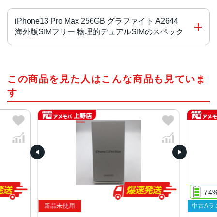
iPhone13 Pro Max 256GB グラファイト A2644
海外版SIMフリー 物理的デュアルSIMのスペック
チップ・プロセッサー
この商品を見た人はこんな商品も見ていま
A15 Bionicチップ2つの高性能コアと4つの高効率コアを搭
載した新しい6コアCPU新しい5コアGPU新しい16コアNeu
す
ral Engine
カラー
グラファイト、ゴールド、シルバー、シエラブルー、アル
パイングリーン
容量
128GB、256GB、512GB、1TB
74
サイズ・重さ
新品未使用
中古Aラ
160.8×78.1×7.65mm ・238g