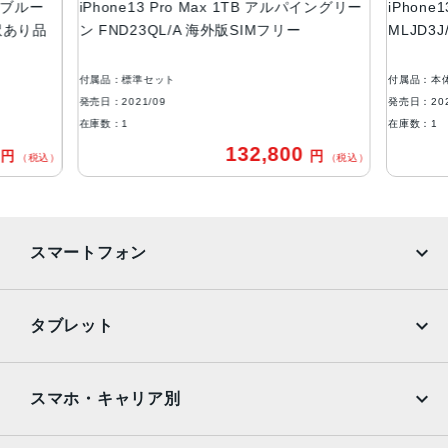
エラブルー
iPhone13 Pro Max 1TB アルパイングリー
iPhone
液晶
 訳あり品
ン FND23QL/A 海外版SIMフリー
MLJD3
6.7インチ（対角）オールスクリーンOLEDディスプレイ
付属品：標準セット
付属品：本
防沫性能、耐水性能、防塵性能
発売日：2021/09
発売日：202
IEC規格60529にもとづくIP68等級（最大水深6メートルで
在庫数：1
在庫数：1
最大30分間）
0
132,800
円
円
（税込）
（税込）
カメラ
Pro 12MPカメラシステム：望遠、広角、超広角カメラ望
遠：ƒ/2.8絞り値広角：ƒ/1.5絞り値超広角：ƒ/1.8絞り値と1
スマートフォン
20°視野角3倍の光学ズームイン、2倍の光学ズームアウト、
6倍の光学ズームレンジ最大15倍のデジタルズーム
iPhone
Galaxy
TrueDepthカメラ
タブレット
12MPカメラƒ/2.2絞り値
Google Pixel
Xperia
iPad
iPad mini
生体認証
AQUOS
Xiaomi
スマホ・キャリア別
TrueDepthカメラによる顔認識の有効化
iPad Air
iPad Pro
OPPO
Android