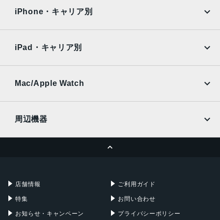
発売日
docomo
au
Surface
Galaxy Tab
iPhone・キャリア別
2021年9月24日
SoftBank
楽天モバイル
Xiaomi Tablet
docomo
au
Ymobile
SIMフリー
iPad・キャリア別
SoftBank
楽天モバイル
UQmobile
au
SoftBank
Ymobile
SIMフリー
Mac/Apple Watch
docomo
Wi-Fi
UQmobile
MacBook
MacBook Air
周辺機器
MacBook Pro
iMac
ページトップへ
Apple Pencil
Keyboard
Mac mini
Mac Studio
充電器
iPadケース
Mac Pro
Apple Watch
店舗情報
ご利用ガイド
特集
お問い合わせ
お知らせ・キャンペーン
プライバシーポリシー