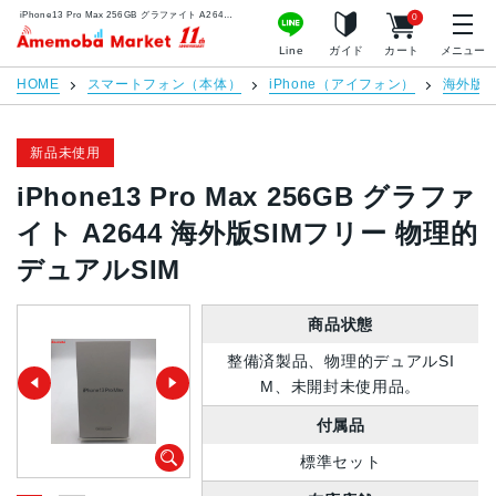
iPhone13 Pro Max 256GB グラファイト A2644 海外版SIMフリー 物理的デュアルSIM | 中古スマホ販売のアメモバマーケット
0
アメモバマーケット
Line
ガイド
カート
メニュー
HOME
スマートフォン（本体）
iPhone（アイフォン）
海外版S
新品未使用
iPhone13 Pro Max 256GB グラファ
イト A2644 海外版SIMフリー 物理的
デュアルSIM
商品状態
整備済製品、物理的デュアルSI
M、未開封未使用品。
付属品
標準セット