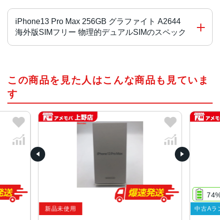
iPhone13 Pro Max 256GB グラファイト A2644
海外版SIMフリー 物理的デュアルSIMのスペック
チップ・プロセッサー
この商品を見た人はこんな商品も見ていま
A15 Bionicチップ2つの高性能コアと4つの高効率コアを搭
載した新しい6コアCPU新しい5コアGPU新しい16コアNeu
す
ral Engine
カラー
グラファイト、ゴールド、シルバー、シエラブルー、アル
パイングリーン
容量
128GB、256GB、512GB、1TB
74
サイズ・重さ
新品未使用
中古Aラ
160.8×78.1×7.65mm ・238g