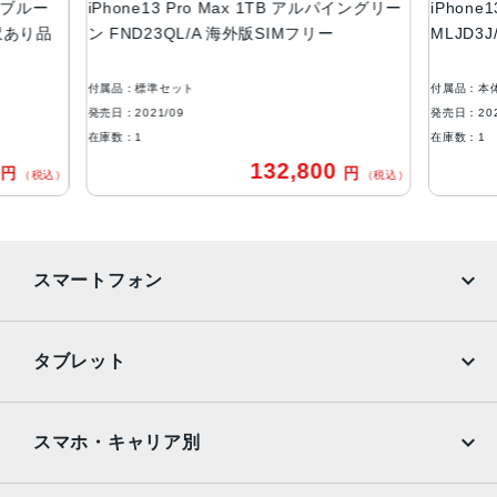
エラブルー
iPhone13 Pro Max 1TB アルパイングリー
iPhone
液晶
 訳あり品
ン FND23QL/A 海外版SIMフリー
MLJD3
6.7インチ（対角）オールスクリーンOLEDディスプレイ
付属品：標準セット
付属品：本
防沫性能、耐水性能、防塵性能
発売日：2021/09
発売日：202
IEC規格60529にもとづくIP68等級（最大水深6メートルで
在庫数：1
在庫数：1
最大30分間）
0
132,800
円
円
（税込）
（税込）
カメラ
Pro 12MPカメラシステム：望遠、広角、超広角カメラ望
遠：ƒ/2.8絞り値広角：ƒ/1.5絞り値超広角：ƒ/1.8絞り値と1
スマートフォン
20°視野角3倍の光学ズームイン、2倍の光学ズームアウト、
6倍の光学ズームレンジ最大15倍のデジタルズーム
iPhone
Galaxy
TrueDepthカメラ
タブレット
12MPカメラƒ/2.2絞り値
Google Pixel
Xperia
iPad
iPad mini
生体認証
AQUOS
Xiaomi
スマホ・キャリア別
TrueDepthカメラによる顔認識の有効化
iPad Air
iPad Pro
OPPO
Android