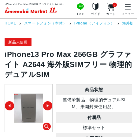
iPhone13 Pro Max 256GB グラファイト A2644 海外版SIMフリー 物理的デュアルSIM | 中古スマホ販売のアメモバマーケット
0
アメモバマーケット
Line
ガイド
カート
メニュー
HOME
スマートフォン（本体）
iPhone（アイフォン）
海外版S
新品未使用
iPhone13 Pro Max 256GB グラファ
イト A2644 海外版SIMフリー 物理的
デュアルSIM
商品状態
整備済製品、物理的デュアルSI
M、未開封未使用品。
付属品
標準セット