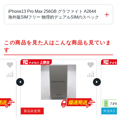
iPhone13 Pro Max 256GB グラファイト A2644
海外版SIMフリー 物理的デュアルSIMのスペック
チップ・プロセッサー
この商品を見た人はこんな商品も見ていま
A15 Bionicチップ2つの高性能コアと4つの高効率コアを搭
載した新しい6コアCPU新しい5コアGPU新しい16コアNeu
す
ral Engine
カラー
グラファイト、ゴールド、シルバー、シエラブルー、アル
パイングリーン
容量
128GB、256GB、512GB、1TB
74
サイズ・重さ
新品未使用
中古Aラ
160.8×78.1×7.65mm ・238g