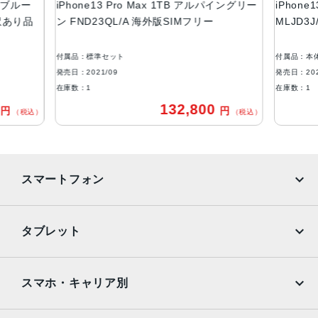
エラブルー
iPhone13 Pro Max 1TB アルパイングリー
iPhone
液晶
 訳あり品
ン FND23QL/A 海外版SIMフリー
MLJD3
6.7インチ（対角）オールスクリーンOLEDディスプレイ
付属品：標準セット
付属品：本
防沫性能、耐水性能、防塵性能
発売日：2021/09
発売日：202
IEC規格60529にもとづくIP68等級（最大水深6メートルで
在庫数：1
在庫数：1
最大30分間）
0
132,800
円
円
（税込）
（税込）
カメラ
Pro 12MPカメラシステム：望遠、広角、超広角カメラ望
遠：ƒ/2.8絞り値広角：ƒ/1.5絞り値超広角：ƒ/1.8絞り値と1
スマートフォン
20°視野角3倍の光学ズームイン、2倍の光学ズームアウト、
6倍の光学ズームレンジ最大15倍のデジタルズーム
iPhone
Galaxy
TrueDepthカメラ
タブレット
12MPカメラƒ/2.2絞り値
Google Pixel
Xperia
iPad
iPad mini
生体認証
AQUOS
Xiaomi
スマホ・キャリア別
TrueDepthカメラによる顔認識の有効化
iPad Air
iPad Pro
OPPO
Android