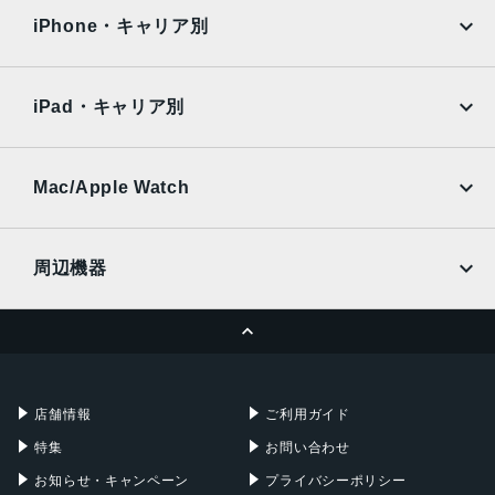
発売日
docomo
au
Surface
Galaxy Tab
iPhone・キャリア別
2021年9月24日
SoftBank
楽天モバイル
Xiaomi Tablet
docomo
au
Ymobile
SIMフリー
iPad・キャリア別
SoftBank
楽天モバイル
UQmobile
au
SoftBank
Ymobile
SIMフリー
Mac/Apple Watch
docomo
Wi-Fi
UQmobile
MacBook
MacBook Air
周辺機器
MacBook Pro
iMac
ページトップへ
Apple Pencil
Keyboard
Mac mini
Mac Studio
充電器
iPadケース
Mac Pro
Apple Watch
店舗情報
ご利用ガイド
特集
お問い合わせ
お知らせ・キャンペーン
プライバシーポリシー