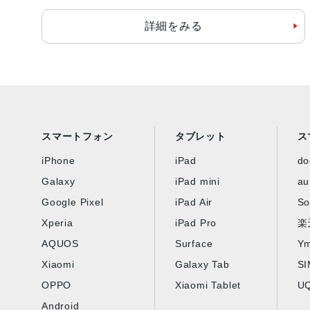
詳細をみる
スマートフォン
タブレット
ス
iPhone
iPad
d
Galaxy
iPad mini
au
Google Pixel
iPad Air
So
Xperia
iPad Pro
楽
AQUOS
Surface
Ym
Xiaomi
Galaxy Tab
S
OPPO
Xiaomi Tablet
UQ
Android