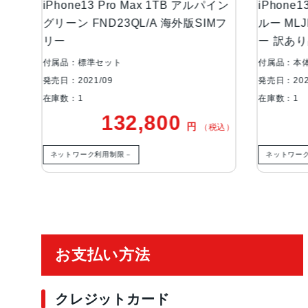
エラブ
iPhone13 Pro Max 1TB アルパイン
iPhone1
フリー
グリーン FND23QL/A 海外版SIMフ
ルー MLJ
リー
ー 訳あ
付属品：標準セット
付属品：本
発売日：2021/09
発売日：202
在庫数：1
在庫数：1
132,800
円
税込）
（税込）
ネットワーク利用制限－
ネットワー
ご利用ガイド
お支払い方法
クレジットカード