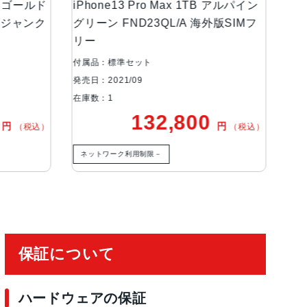
GB ゴールド
iPhone13 Pro Max 1TB アルパイン
iP
ー ジャンク
グリーン FND23QL/A 海外版SIMフ
ルー
リー
広角、超広角カメラ望遠：ƒ/2.8絞り値広角：ƒ/1.
20°視野角3倍の光学ズームイン、2倍の光学ズーム
付属品：標準セット
付属
大15倍のデジタルズーム
発売日：2021/09
発売日
在庫数：1
在庫
0
132,800
円
円
（税込）
（税込）
有効化
ネットワーク利用制限－
ネ
保証について
ハードウェアの保証