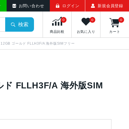
せ
お問い合わせ
ログイン
新規会員登録
0
0
0
検索
商品比較
お気に入り
カート
ax 512GB ゴールド FLLH3F/A 海外版SIMフリー
ールド FLLH3F/A 海外版SIM