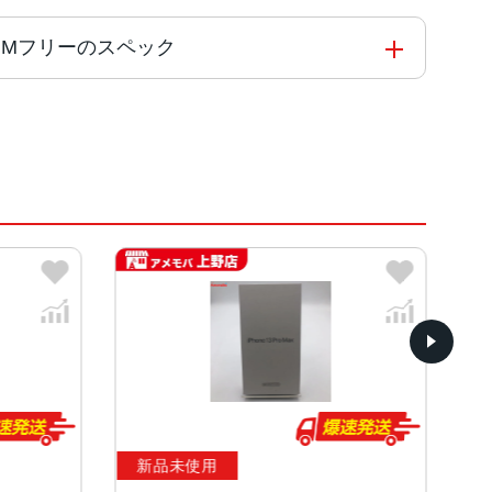
海外版SIMフリーのスペック
能コアと4つの高効率コアを搭載した新しい6コアCPU
 Engine
、シエラブルー、アルパイングリーン
ンOLEDディスプレイ
新品未使用
中
等級（最大水深6メートルで最大30分間）