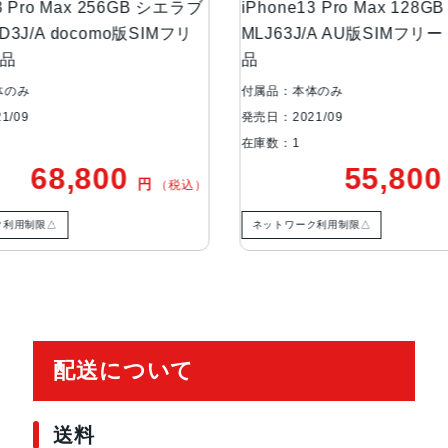
能、防塵性能
3 Pro Max 256GB シエラブ
iPhone13 Pro Max 128
D3J/A docomo版SIMフリ
MLJ63J/A AU版SIMフリ
り品
品
カメラ
Pro 12MPカメラシステム：望遠、
5絞り値超広角：ƒ/1.8絞り値と1
体のみ
付属品：本体のみ
アウト、6倍の光学ズームレンジ最
1/09
発売日：2021/09
在庫数：1
TrueDepthカメラ
12MPカメラƒ/2.2絞り値
68,800
55,80
円
（税込）
生体認証
TrueDepthカメラによる顔認識の
ク利用制限△
ネットワーク利用制限△
発売日
2021年9月24日
配送について
送料