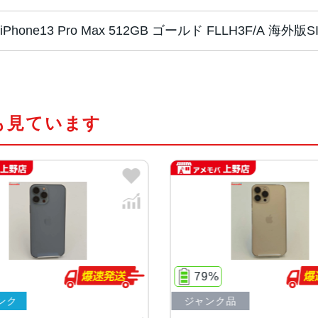
iPhone13 Pro Max 512GB ゴールド FLLH3F/A 
チップ・プロセッ
A15 Bionicチップ2つの高性
サー
新しい5コアGPU新しい16コアNeural
も見ています
カラー
グラファイト、ゴールド、シルバー
容量
128GB、256GB、512GB、1TB
サイズ・重さ
160.8×78.1×7.65mm ・238g
液晶
6.7インチ（対角）オールスクリー
79%
ンク
ジャンク品
防沫性能、耐水性
IEC規格60529にもとづくIP68