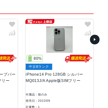
ルド、ディープパープル
ンOLEDディスプレイ
80%
中古Bランク
中
等級（最大水深6メートルで最大30分間）
ディープパー
iPhone14 Pro 128GB シルバー
iP
Mフリー
MQ013J/A Apple版SIMフリー
ック
訳
8絞り値、第2世代のセンサーシフト光学式手ぶれ補
Pixels12MP超広角：13mm、ƒ/2.2絞り値と12
付属品：箱のみ
付属
Focus Pixels12MPの2倍望遠（クアッドピク
発売日：2022/09
発売日
1.78絞り値、第2世代のセンサーシフト光学式手
在庫数：1
在庫