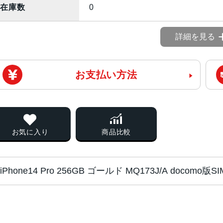
在庫数
0
詳細を見る
お支払い方法
お気に入り
商品比較
iPhone14 Pro 256GB ゴールド MQ173J/A doco
チップ・プロセッ
A16 Bionicチップ2つの高性能
サー
PU16コアNeural Engine