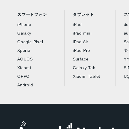
スマートフォン
タブレット
ス
iPhone
iPad
d
Galaxy
iPad mini
au
Google Pixel
iPad Air
So
Xperia
iPad Pro
楽
AQUOS
Surface
Ym
Xiaomi
Galaxy Tab
S
OPPO
Xiaomi Tablet
UQ
Android