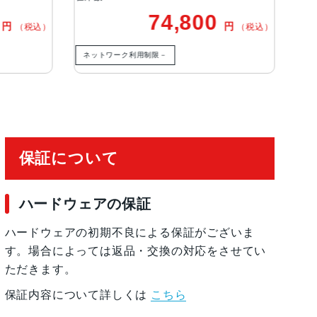
us Pixels12MPの3倍望遠：77mm、ƒ/2.8
0
74,800
円
円
（税込）
（税込）
成のレンズ3倍の光学ズームイン、2倍の光学ズー
、最大15倍のデジタルズーム
ネットワーク利用制限－
ネ
有効化
保証について
ハードウェアの保証
ハードウェアの初期不良による保証がございま
す。場合によっては返品・交換の対応をさせてい
ただきます。
保証内容について詳しくは
こちら