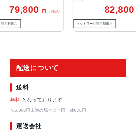
ぶれ補正、7枚構成のレンズ、100% Foc
79,800
82,80
円
（税込）
絞り値、光学式手ぶれ補正、6枚構
ムアウト、6倍の光学ズームレンジ
ク利用制限△
ネットワーク利用制限△
TrueDepthカメラ
12MPカメラƒ/1.9絞り値
生体認証
TrueDepthカメラによる顔認識の
配送について
発売日
2022年9月16日
送料
無料
となっております。
※5,000円未満の場合に全国一律600円
運送会社