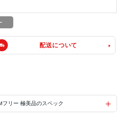
配送について
mo版SIMフリー 極美品のスペック
コアと4つの高効率コアを搭載した6コアCPU5コアG