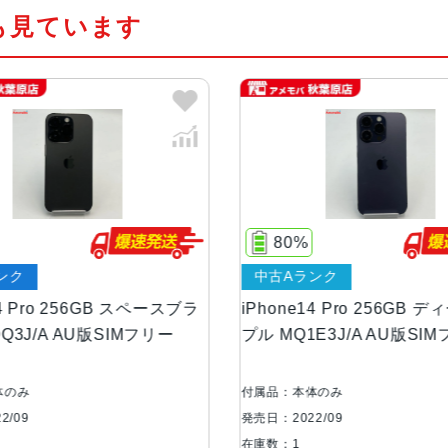
も見ています
カラー
スペースブラック、シルバー、ゴー
容量
128GB、256GB、512GB、1TB
サイズ・重さ
147.5×71.5×7.85mm ・206g
液晶
6.1インチ（対角）オールスクリー
80%
ンク
中古Aランク
防沫性能、耐水性
IEC規格60529にもとづくIP68
能、防塵性能
14 Pro 256GB スペースブラ
iPhone14 Pro 256GB 
Q3J/A AU版SIMフリー
プル MQ1E3J/A AU版SI
カメラ
48MPメイン：24mm、ƒ/1.7
正、7枚構成のレンズ、100% Focus 
体のみ
付属品：本体のみ
0°視野角、6枚構成のレンズ、100% 
2/09
発売日：2022/09
セルセンサーを活用）：48mm、ƒ/
在庫数：1