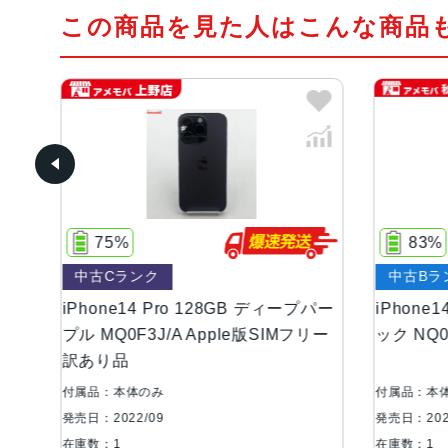
この商品を見た人はこんな商品
75%
83%
中古Cランク
中古Bラ
iPhone14 Pro 128GB ディープパー
iPhone
ジャ
プル MQ0F3J/A Apple版SIMフリー
ック NQ0
訳あり品
付属品：本体のみ
付属品：本
発売日：2022/09
発売日：202
在庫数：1
在庫数：1