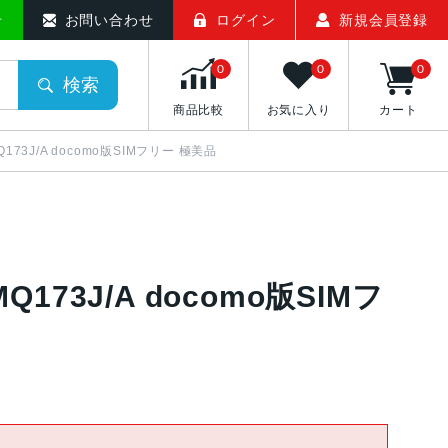
せ
お問い合わせ
ログイン
新規会員登録
0
0
0
検索
商品比較
お気に入り
カート
MQ173J/A docomo版SIMフリー 極美品
MQ173J/A docomo版SIMフ