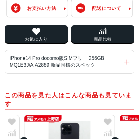
お支払い方法
配送について
お気に入り
商品比較
iPhone14 Pro docomo版SIMフリー 256GB
MQ1E3J/A A2889 新品同様のスペック
チップ・プロセッサー
この商品を見た人はこんな商品も見ていま
A16 Bionicチップ2つの高性能コアと4つの高効率コアを搭
載した6コアCPU5コアGPU16コアNeural Engine
す
カラー
スペースブラック、シルバー、ゴールド、ディープパープ
ル