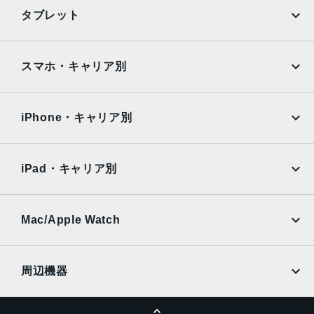
第2世代のセンサーシフト光学式手ぶれ補正、7枚構成のレ
iPhone
Galaxy
タブレット
ンズ、100% Focus Pixels12MPの3倍望遠：77mm、ƒ/2.8
Google Pixel
Xperia
絞り値、光学式手ぶれ補正、6枚構成のレンズ3倍の光学ズ
ームイン、2倍の光学ズームアウト、6倍の光学ズームレン
iPad
iPad mini
AQUOS
Xiaomi
スマホ・キャリア別
ジ、最大15倍のデジタルズーム
iPad Air
iPad Pro
TrueDepthカメラ
OPPO
Android
docomo
au
12MPカメラƒ/1.9絞り値
Surface
Galaxy Tab
iPhone・キャリア別
SoftBank
楽天モバイル
生体認証
Xiaomi Tablet
docomo
au
TrueDepthカメラによる顔認識の有効化
Ymobile
SIMフリー
iPad・キャリア別
発売日
SoftBank
楽天モバイル
UQmobile
au
SoftBank
2022年9月16日
Ymobile
SIMフリー
Mac/Apple Watch
docomo
Wi-Fi
UQmobile
MacBook
MacBook Air
周辺機器
MacBook Pro
iMac
ページトップへ
Apple Pencil
Keyboard