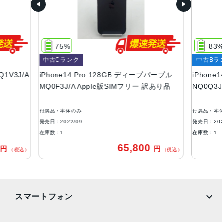
容量
128GB、256GB、512GB、1TB
サイズ・重さ
75%
83
147.5×71.5×7.85mm ・206g
中古Cランク
中古Bラ
液晶
Q1V3J/A
iPhone14 Pro 128GB ディープパープル
iPhone
MQ0F3J/A Apple版SIMフリー 訳あり品
NQ0Q3
6.1インチ（対角）オールスクリーンOLEDディスプレイ
防沫性能、耐水性能、防塵性能
付属品：本体のみ
付属品：本
IEC規格60529にもとづくIP68等級（最大水深6メートルで
発売日：2022/09
発売日：202
最大30分間）
在庫数：1
在庫数：1
0
65,800
円
円
カメラ
（税込）
（税込）
48MPメイン：24mm、ƒ/1.78絞り値、第2世代のセンサー
シフト光学式手ぶれ補正、7枚構成のレンズ、100% Focus
Pixels12MP超広角：13mm、ƒ/2.2絞り値と120°視野角、6
スマートフォン
枚構成のレンズ、100% Focus Pixels12MPの2倍望遠（ク
アッドピクセルセンサーを活用）：48mm、ƒ/1.78絞り値、