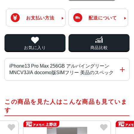
お支払い方法
配送について
お気に入り
商品比較
iPhone13 Pro Max 256GB アルパイングリーン
MNCV3J/A docomo版SIMフリー 美品のスペック
チップ・プロセッサー
この商品を見た人はこんな商品も見ていま
A15 Bionicチップ2つの高性能コアと4つの高効率コアを搭
載した新しい6コアCPU新しい5コアGPU新しい16コアNeu
す
ral Engine
カラー