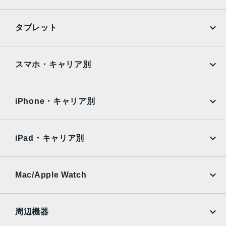
6倍の光学ズームレンジ最大15倍のデジタルズーム
iPhone
Galaxy
TrueDepthカメラ
タブレット
12MPカメラƒ/2.2絞り値
Google Pixel
Xperia
iPad
iPad mini
生体認証
AQUOS
Xiaomi
スマホ・キャリア別
TrueDepthカメラによる顔認識の有効化
iPad Air
iPad Pro
OPPO
Android
発売日
docomo
au
Surface
Galaxy Tab
iPhone・キャリア別
2021年9月24日
SoftBank
楽天モバイル
Xiaomi Tablet
docomo
au
Ymobile
SIMフリー
iPad・キャリア別
SoftBank
楽天モバイル
UQmobile
au
SoftBank
Ymobile
SIMフリー
Mac/Apple Watch
docomo
Wi-Fi
UQmobile
MacBook
MacBook Air
周辺機器
MacBook Pro
iMac