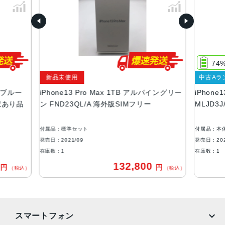
グラファイト、ゴールド、シルバー、シエラブルー、アル
パイングリーン
容量
128GB、256GB、512GB、1TB
74
サイズ・重さ
新品未使用
中古Aラ
160.8×78.1×7.65mm ・238g
エラブルー
iPhone13 Pro Max 1TB アルパイングリー
iPhone
液晶
 訳あり品
ン FND23QL/A 海外版SIMフリー
MLJD3
6.7インチ（対角）オールスクリーンOLEDディスプレイ
付属品：標準セット
付属品：本
防沫性能、耐水性能、防塵性能
発売日：2021/09
発売日：202
IEC規格60529にもとづくIP68等級（最大水深6メートルで
在庫数：1
在庫数：1
最大30分間）
0
132,800
円
円
（税込）
（税込）
カメラ
Pro 12MPカメラシステム：望遠、広角、超広角カメラ望
遠：ƒ/2.8絞り値広角：ƒ/1.5絞り値超広角：ƒ/1.8絞り値と1
スマートフォン
20°視野角3倍の光学ズームイン、2倍の光学ズームアウト、