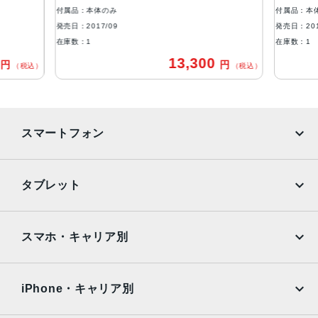
付属品：本体のみ
付属品：本
アウトカメラ
発売日：2017/09
発売日：201
デュアル12MPカメラ（広角と望遠）
在庫数：1
在庫数：1
0
13,300
円
円
生体認証
（税込）
（税込）
ホームボタンに内蔵された指紋認証センサー
発売日
スマートフォン
2017年9月22日
iPhone
Galaxy
タブレット
Google Pixel
Xperia
iPad
iPad mini
AQUOS
Xiaomi
スマホ・キャリア別
iPad Air
iPad Pro
OPPO
Android
docomo
au
Surface
Galaxy Tab
iPhone・キャリア別
SoftBank
楽天モバイル
Xiaomi Tablet