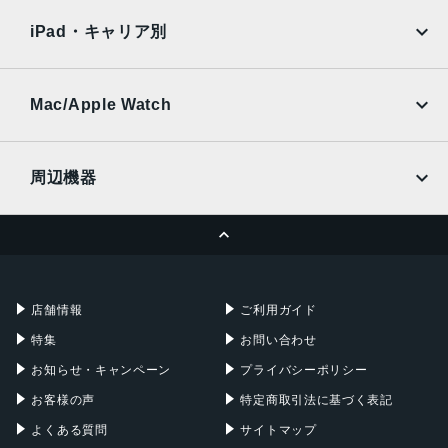
docomo
au
Ymobile
SIMフリー
iPad・キャリア別
SoftBank
楽天モバイル
UQmobile
au
SoftBank
Ymobile
SIMフリー
Mac/Apple Watch
docomo
Wi-Fi
UQmobile
MacBook
MacBook Air
周辺機器
MacBook Pro
iMac
ページトップへ
Apple Pencil
Keyboard
Mac mini
Mac Studio
充電器
iPadケース
Mac Pro
Apple Watch
店舗情報
ご利用ガイド
特集
お問い合わせ
お知らせ・キャンペーン
プライバシーポリシー
お客様の声
特定商取引法に基づく表記
よくある質問
サイトマップ