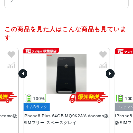
ク
チップ・プロセッサー
この商品を見た人はこんな商品も見ていま
A11 Bionicチップ Neural Engine
す
カラー
シルバー、レッド 、ゴールド、スペースグレイ
容量
64GB、128GB、256GB
サイズ・重さ
158.4×78.1×7.5mm ・202g
100%
10
液晶
中古Bランク
ジャン
Retina HDディスプレイIPSテクノロジー搭載5.5インチ
docomo版
iPhone8 Plus 64GB MQ9K2J/A docomo版
iPhone8
（対角）ワイドスクリーンLCD Multi‑Touchディスプレイ1,
SIMフリー スペースグレイ
版SIM
920 x 1,080 ピクセル解像度、401ppi1,300:1コントラスト
比（標準）