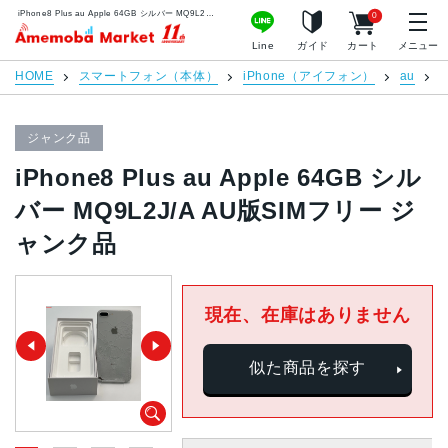
iPhone8 Plus au Apple 64GB シルバー MQ9L2J/A AU版SIMフリー ジャンク品 | 中古スマホ販売のアメモバマーケット
0
アメモバマーケット
Line
ガイド
カート
メニュー
HOME
スマートフォン（本体）
iPhone（アイフォン）
au
i
ジャンク品
iPhone8 Plus au Apple 64GB シル
バー MQ9L2J/A AU版SIMフリー ジ
ャンク品
現在、在庫はありません
似た商品を探す