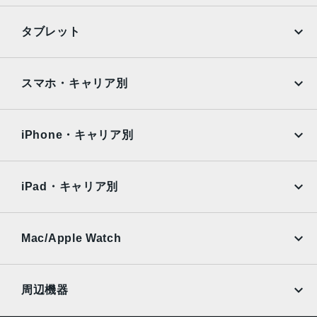
iPhone
Galaxy
タブレット
Google Pixel
Xperia
iPad
iPad mini
AQUOS
Xiaomi
スマホ・キャリア別
iPad Air
iPad Pro
OPPO
Android
docomo
au
Surface
Galaxy Tab
iPhone・キャリア別
SoftBank
楽天モバイル
Xiaomi Tablet
docomo
au
Ymobile
SIMフリー
iPad・キャリア別
SoftBank
楽天モバイル
UQmobile
au
SoftBank
Ymobile
SIMフリー
Mac/Apple Watch
docomo
Wi-Fi
UQmobile
MacBook
MacBook Air
周辺機器
MacBook Pro
iMac