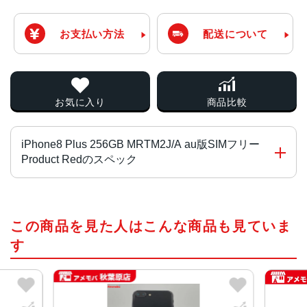
お支払い方法
配送について
お気に入り
商品比較
iPhone8 Plus 256GB MRTM2J/A au版SIMフリー
Product Redのスペック
チップ・プロセッサー
この商品を見た人はこんな商品も見ていま
A11 Bionicチップ Neural Engine
す
カラー
シルバー、レッド 、ゴールド、スペースグレイ
容量