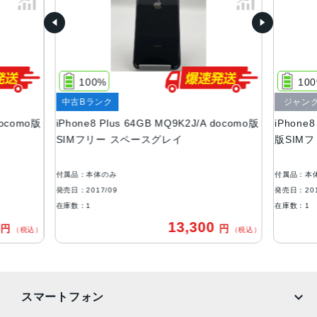
64GB、128GB、256GB
サイズ・重さ
158.4×78.1×7.5mm ・202g
100%
10
液晶
中古Bランク
ジャン
Retina HDディスプレイIPSテクノロジー搭載5.5インチ
docomo版
iPhone8 Plus 64GB MQ9K2J/A docomo版
iPhone8
（対角）ワイドスクリーンLCD Multi‑Touchディスプレイ1,
SIMフリー スペースグレイ
版SIM
920 x 1,080 ピクセル解像度、401ppi1,300:1コントラスト
比（標準）
付属品：本体のみ
付属品：本
アウトカメラ
発売日：2017/09
発売日：201
デュアル12MPカメラ（広角と望遠）
在庫数：1
在庫数：1
0
13,300
円
円
生体認証
（税込）
（税込）
ホームボタンに内蔵された指紋認証センサー
発売日
スマートフォン
2017年9月22日