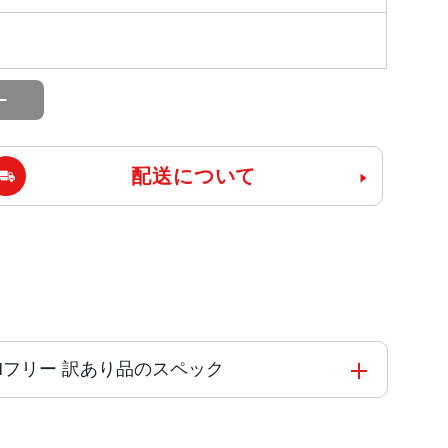
配送について
AU版SIMフリー 訳あり品のスペック
能コアと4つの高効率コアを搭載した新しい6コアCPU