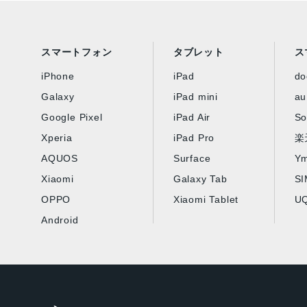
スマートフォン
タブレット
ス
iPhone
iPad
d
Galaxy
iPad mini
au
Google Pixel
iPad Air
So
Xperia
iPad Pro
楽
AQUOS
Surface
Ym
Xiaomi
Galaxy Tab
S
OPPO
Xiaomi Tablet
UQ
Android