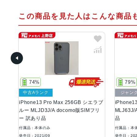
この商品を見た人はこんな商品
74%
79%
中古Aランク
ジャン
イン
iPhone13 Pro Max 256GB シエラブ
iPhone1
Mフ
ルー MLJD3J/A docomo版SIMフリ
MLJ63J
ー 訳あり品
品
付属品：本体のみ
付属品：本
発売日：2021/09
発売日：202