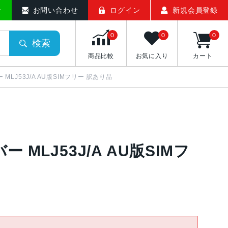
せ
お問い合わせ
ログイン
新規会員登録
0
0
0
検索
商品比較
お気に入り
カート
ルバー MLJ53J/A AU版SIMフリー 訳あり品
ルバー MLJ53J/A AU版SIMフ