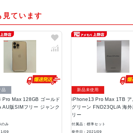
サー
新しい5コアGPU新しい16コアNeural
も見ています
カラー
グラファイト、ゴールド、シルバー
容量
128GB、256GB、512GB、1TB
サイズ・重さ
160.8×78.1×7.65mm ・238g
液晶
6.7インチ（対角）オールスクリー
ク品
新品未使用
防沫性能、耐水性
IEC規格60529にもとづくIP68
能、防塵性能
3 Pro Max 128GB ゴールド
iPhone13 Pro Max 1T
/A AU版SIMフリー ジャンク
グリーン FND23QL/A 海
リー
カメラ
Pro 12MPカメラシステム：望遠、
5絞り値超広角：ƒ/1.8絞り値と1
体のみ
付属品：標準セット
アウト、6倍の光学ズームレンジ最
1/09
発売日：2021/09