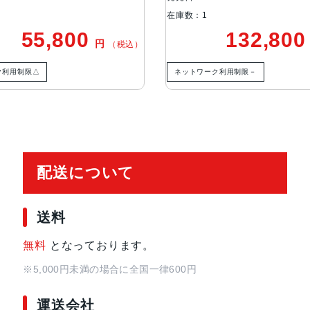
在庫数：1
TrueDepthカメラ
12MPカメラƒ/2.2絞り値
55,800
132,80
円
（税込）
生体認証
TrueDepthカメラによる顔認識の
ク利用制限△
ネットワーク利用制限－
発売日
2021年9月24日
配送について
送料
無料
となっております。
※5,000円未満の場合に全国一律600円
運送会社