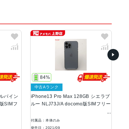
 Engine
、シエラブルー、アルパイングリーン
ンOLEDディスプレイ
84%
中古Aランク
等級（最大水深6メートルで最大30分間）
B アルパイン
iPhone13 Pro Max 128GB シエラブ
iP
外版SIMフ
ルー NLJ73J/A docomo版SIMフリー
グリ
リ
広角、超広角カメラ望遠：ƒ/2.8絞り値広角：ƒ/1.
20°視野角3倍の光学ズームイン、2倍の光学ズーム
付属品：本体のみ
付属
大15倍のデジタルズーム
発売日：2021/09
発売日