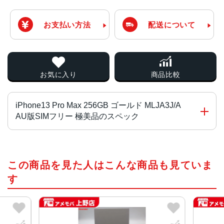
お支払い方法
配送について
お気に入り
商品比較
iPhone13 Pro Max 256GB ゴールド MLJA3J/A
AU版SIMフリー 極美品のスペック
チップ・プロセッサー
この商品を見た人はこんな商品も見ていま
A15 Bionicチップ2つの高性能コアと4つの高効率コアを搭
載した新しい6コアCPU新しい5コアGPU新しい16コアNeu
す
ral Engine
カラー
グラファイト、ゴールド、シルバー、シエラブルー、アル