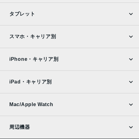
6倍の光学ズームレンジ最大15倍のデジタルズーム
iPhone
Galaxy
TrueDepthカメラ
タブレット
12MPカメラƒ/2.2絞り値
Google Pixel
Xperia
iPad
iPad mini
生体認証
AQUOS
Xiaomi
スマホ・キャリア別
TrueDepthカメラによる顔認識の有効化
iPad Air
iPad Pro
OPPO
Android
発売日
docomo
au
Surface
Galaxy Tab
iPhone・キャリア別
2021年9月24日
SoftBank
楽天モバイル
Xiaomi Tablet
docomo
au
Ymobile
SIMフリー
iPad・キャリア別
SoftBank
楽天モバイル
UQmobile
au
SoftBank
Ymobile
SIMフリー
Mac/Apple Watch
docomo
Wi-Fi
UQmobile
MacBook
MacBook Air
周辺機器
MacBook Pro
iMac