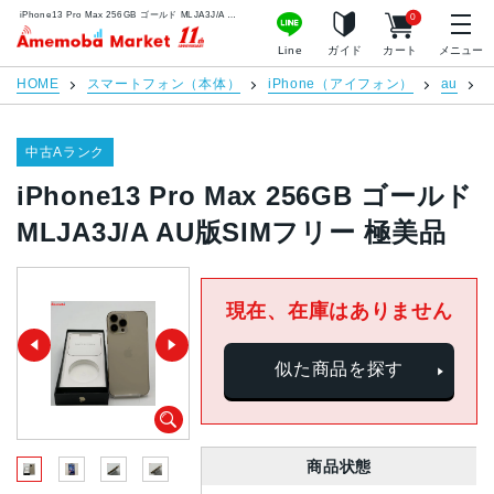
iPhone13 Pro Max 256GB ゴールド MLJA3J/A AU版SIMフリー 極美品 | 中古スマホ販売のアメモバマーケット
0
アメモバマーケット
Line
ガイド
カート
メニュー
HOME
スマートフォン（本体）
iPhone（アイフォン）
au
i
中古Aランク
iPhone13 Pro Max 256GB ゴールド
MLJA3J/A AU版SIMフリー 極美品
現在、在庫はありません
似た商品を探す
商品状態