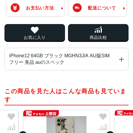
お支払い方法
配送について
お気に入り
商品比較
iPhone12 64GB ブラック MGHN3J/A AU版SIM
フリー 美品 auのスペック
チップ・プロセッサー
この商品を見た人はこんな商品も見ていま
A14 Bionicチップ 次世代のNeural Engine
す
カラー（全色）
ホワイト、ブラック、ブルー、グリーン、PRODUCT RED
容量（全て）
64GB、128GB、256GB