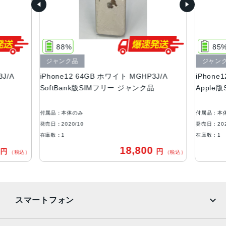
サイズ・重さ
146.7×71.5×7.4mm ・162g
88%
85
液晶
ジャンク品
ジャン
Super Retina XDRディスプレイ6.1インチ（対角）オール
J/A
iPhone12 64GB ホワイト MGHP3J/A
iPhone
スクリーンOLEDディスプレイ2,532 x 1,170ピクセル解像
SoftBank版SIMフリー ジャンク品
Apple
度、460ppi
防沫性能、耐水性能、防塵性能
付属品：本体のみ
付属品：本
IEC規格60529にもとづくIP68等級（最大水深6メートルで
発売日：2020/10
発売日：202
最大30分間）
在庫数：1
在庫数：1
0
18,800
円
円
カメラ
（税込）
（税込）
デュアル12MPカメラシステム：超広角、広角カメラ超広
角：ƒ/2.4絞り値と120°視野角広角：ƒ/1.6絞り値2倍の光学
ズームアウト最大5倍のデジタルズーム
スマートフォン
TrueDepthカメラ