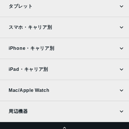
12MPカメラƒ/2.2絞り値
iPhone
Galaxy
タブレット
生体認証
Google Pixel
Xperia
FaceID,TrueDepthカメラによる顔認識の有効化
iPad
iPad mini
AQUOS
Xiaomi
スマホ・キャリア別
発売日
iPad Air
iPad Pro
OPPO
Android
2020年10月23日
docomo
au
Surface
Galaxy Tab
iPhone・キャリア別
SoftBank
楽天モバイル
Xiaomi Tablet
docomo
au
Ymobile
SIMフリー
iPad・キャリア別
SoftBank
楽天モバイル
UQmobile
au
SoftBank
Ymobile
SIMフリー
Mac/Apple Watch
docomo
Wi-Fi
UQmobile
MacBook
MacBook Air
周辺機器
MacBook Pro
iMac
ページトップへ
Apple Pencil
Keyboard