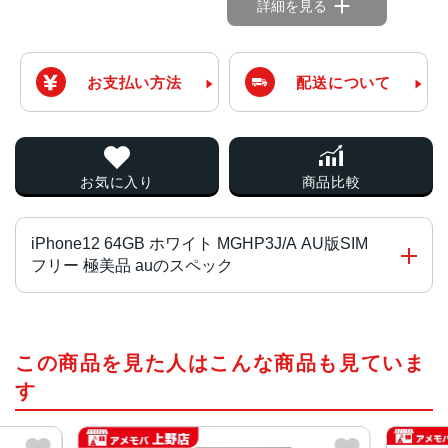
詳細を見る
お支払い方法
配送について
お気に入り
商品比較
iPhone12 64GB ホワイト MGHP3J/A AU版SIM
フリー 極美品 auのスペック
チップ・プロセッサー
この商品を見た人はこんな商品も見ていま
A14 Bionicチップ 次世代のNeural Engine
す
カラー（全色）
ホワイト、ブラック、ブルー、グリーン、PRODUCT RED