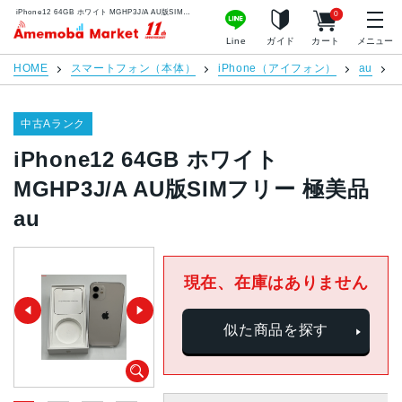
iPhone12 64GB ホワイト MGHP3J/A AU版SIMフリー 極美品 au | 中古スマホ販売のアメモバマーケット
0
アメモバマーケット
Line
ガイド
カート
メニュー
HOME
スマートフォン（本体）
iPhone（アイフォン）
au
i
中古Aランク
iPhone12 64GB ホワイト
MGHP3J/A AU版SIMフリー 極美品
au
現在、在庫はありません
似た商品を探す