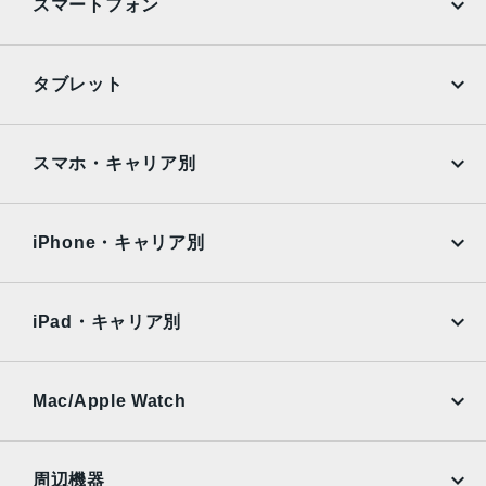
スマートフォン
TrueDepthカメラ
12MPカメラƒ/2.2絞り値
iPhone
Galaxy
タブレット
生体認証
Google Pixel
Xperia
FaceID,TrueDepthカメラによる顔認識の有効化
iPad
iPad mini
AQUOS
Xiaomi
スマホ・キャリア別
発売日
iPad Air
iPad Pro
OPPO
Android
2020年10月23日
docomo
au
Surface
Galaxy Tab
iPhone・キャリア別
SoftBank
楽天モバイル
Xiaomi Tablet
docomo
au
Ymobile
SIMフリー
iPad・キャリア別
SoftBank
楽天モバイル
UQmobile
au
SoftBank
Ymobile
SIMフリー
Mac/Apple Watch
docomo
Wi-Fi
UQmobile
MacBook
MacBook Air
周辺機器