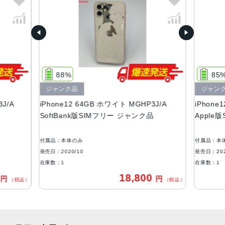
容量（全て）
64GB、128GB、256GB
サイズ・重さ
146.7×71.5×7.4mm ・162g
88%
85
液晶
ジャンク品
ジャン
Super Retina XDRディスプレイ6.1インチ（対角）オール
J/A
iPhone12 64GB ホワイト MGHP3J/A
iPhone
スクリーンOLEDディスプレイ2,532 x 1,170ピクセル解像
SoftBank版SIMフリー ジャンク品
Apple
度、460ppi
防沫性能、耐水性能、防塵性能
付属品：本体のみ
付属品：本
IEC規格60529にもとづくIP68等級（最大水深6メートルで
発売日：2020/10
発売日：202
最大30分間）
在庫数：1
在庫数：1
0
18,800
円
円
カメラ
（税込）
（税込）
デュアル12MPカメラシステム：超広角、広角カメラ超広
角：ƒ/2.4絞り値と120°視野角広角：ƒ/1.6絞り値2倍の光学
ズームアウト最大5倍のデジタルズーム