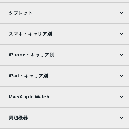
12MPカメラƒ/2.2絞り値
iPhone
Galaxy
タブレット
生体認証
Google Pixel
Xperia
FaceID,TrueDepthカメラによる顔認識の有効化
iPad
iPad mini
AQUOS
Xiaomi
スマホ・キャリア別
発売日
iPad Air
iPad Pro
OPPO
Android
2020年10月23日
docomo
au
Surface
Galaxy Tab
iPhone・キャリア別
SoftBank
楽天モバイル
Xiaomi Tablet
docomo
au
Ymobile
SIMフリー
iPad・キャリア別
SoftBank
楽天モバイル
UQmobile
au
SoftBank
Ymobile
SIMフリー
Mac/Apple Watch
docomo
Wi-Fi
UQmobile
MacBook
MacBook Air
周辺機器
MacBook Pro
iMac