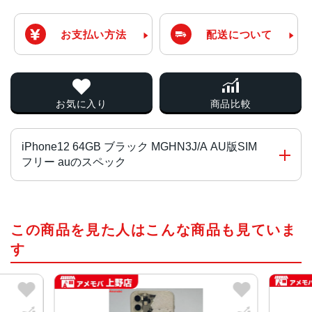
お支払い方法
配送について
お気に入り
商品比較
iPhone12 64GB ブラック MGHN3J/A AU版SIM
フリー auのスペック
チップ・プロセッサー
この商品を見た人はこんな商品も見ていま
A14 Bionicチップ 次世代のNeural Engine
す
カラー（全色）
ホワイト、ブラック、ブルー、グリーン、PRODUCT RED
容量（全て）