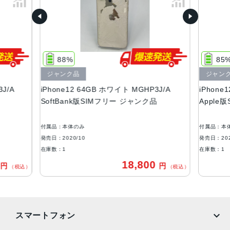
64GB、128GB、256GB
サイズ・重さ
146.7×71.5×7.4mm ・162g
88%
85
液晶
ジャンク品
ジャン
Super Retina XDRディスプレイ6.1インチ（対角）オール
J/A
iPhone12 64GB ホワイト MGHP3J/A
iPhone
スクリーンOLEDディスプレイ2,532 x 1,170ピクセル解像
SoftBank版SIMフリー ジャンク品
Apple
度、460ppi
防沫性能、耐水性能、防塵性能
付属品：本体のみ
付属品：本
IEC規格60529にもとづくIP68等級（最大水深6メートルで
発売日：2020/10
発売日：202
最大30分間）
在庫数：1
在庫数：1
0
18,800
円
円
カメラ
（税込）
（税込）
デュアル12MPカメラシステム：超広角、広角カメラ超広
角：ƒ/2.4絞り値と120°視野角広角：ƒ/1.6絞り値2倍の光学
ズームアウト最大5倍のデジタルズーム
スマートフォン
TrueDepthカメラ