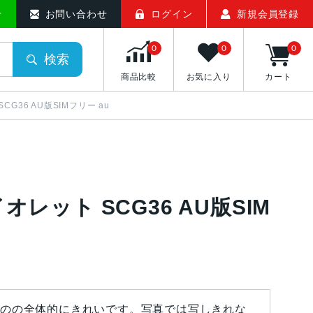
せ
お問い合わせ
ログイン
新規会員登録
0
0
0
検索
商品比較
お気に入り
カート
SCG36 AU版SIMフリー au
バイオレット SCG36 AU版SIM
のの全体的にきれいです。写真では写しきれな