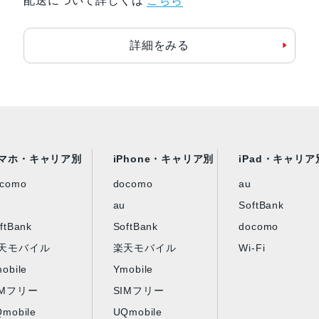
配送について詳しくは
こちら
詳細をみる
マホ・キャリア別
iPhone・キャリア別
iPad・キャリア
ocomo
docomo
au
au
SoftBank
ftBank
SoftBank
docomo
天モバイル
楽天モバイル
Wi-Fi
obile
Ymobile
IMフリー
SIMフリー
mobile
UQmobile