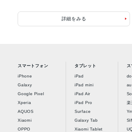
詳細をみる
スマートフォン
タブレット
ス
iPhone
iPad
d
Galaxy
iPad mini
au
Google Pixel
iPad Air
So
Xperia
iPad Pro
楽
AQUOS
Surface
Ym
Xiaomi
Galaxy Tab
S
OPPO
Xiaomi Tablet
UQ