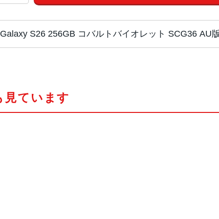
Galaxy S26 256GB コバルトバイオレット SCG36 A
CPU
Qualcomm Snapdragon 8 Elite Gen
も見ています
ディスプレイ
6.3インチ
メモリ/ストレー
12GB RAM + 256GB/512GB ROM
ジ
インカメラ
約1200万画素
リアカメラ
メイン: 約5000万画素
超広角: 約1200万画素