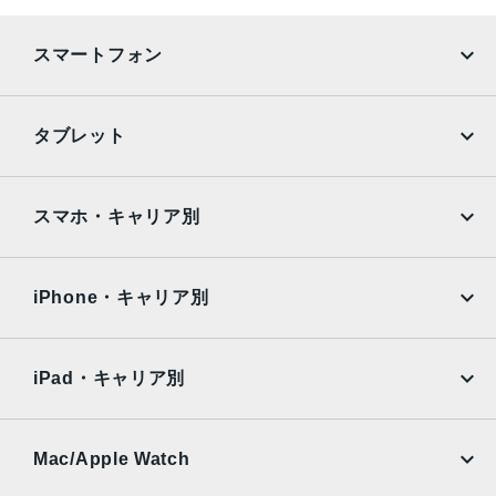
リチャージャブルリチウムイオンバッテリー内蔵
発売日
スマートフォン
2022年9月16日
iPhone
Galaxy
タブレット
Google Pixel
Xperia
iPad
iPad mini
AQUOS
Xiaomi
スマホ・キャリア別
iPad Air
iPad Pro
OPPO
Android
docomo
au
Surface
Galaxy Tab
iPhone・キャリア別
SoftBank
楽天モバイル
Xiaomi Tablet
docomo
au
Ymobile
SIMフリー
iPad・キャリア別
SoftBank
楽天モバイル
UQmobile
au
SoftBank
Ymobile
SIMフリー
Mac/Apple Watch
docomo
Wi-Fi