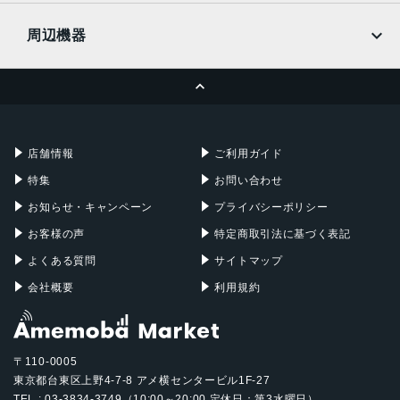
UQmobile
MacBook
MacBook Air
周辺機器
MacBook Pro
iMac
ページトップへ
Apple Pencil
Keyboard
Mac mini
Mac Studio
充電器
iPadケース
Mac Pro
Apple Watch
店舗情報
ご利用ガイド
特集
お問い合わせ
お知らせ・キャンペーン
プライバシーポリシー
お客様の声
特定商取引法に基づく表記
よくある質問
サイトマップ
会社概要
利用規約
〒110-0005
東京都台東区上野4-7-8 アメ横センタービル1F-27
TEL : 03-3834-3749（10:00～20:00 定休日：第3水曜日）