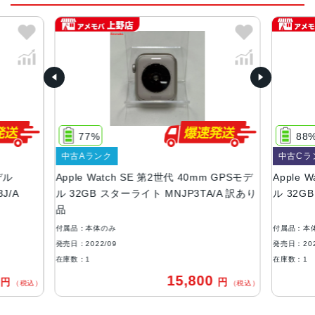
LTPO OLED Retinaディスプレイ
ケースサイズ・重量
44mm、40mm
44mmケース：44mm x 38mm x 10.7mm
32.9 g（GPSモデル）
33.0 g（GPS + Cellularモデル）
40mmケース：40mm x 34mm x 10.7mm
77%
88
26.4 g（GPSモデル）
中古Aランク
中古Cラ
27.8 g（GPS + Cellularモデル）
デル
Apple Watch SE 第2世代 40mm GPSモデ
Apple 
ケースカラー
J/A
ル 32GB スターライト MNJP3TA/A 訳あり
ル 32G
品
アルミニウムケース：ミッドナイト、スターライト、シル
バー
付属品：本体のみ
付属品：本
発売日：2022/09
発売日：202
ストレージ
在庫数：1
在庫数：1
32GB
0
15,800
円
円
（税込）
（税込）
バッテリー