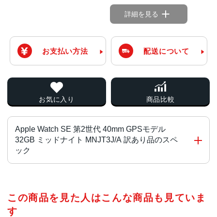
詳細を見る
お支払い方法
配送について
お気に入り
商品比較
Apple Watch SE 第2世代 40mm GPSモデル
32GB ミッドナイト MNJT3J/A 訳あり品のスペ
ック
チップ・プロセッサー
この商品を見た人はこんな商品も見ていま
S8 SiP（64ビットデュアルコアプロセッサ搭載）
す
ディスプレイ