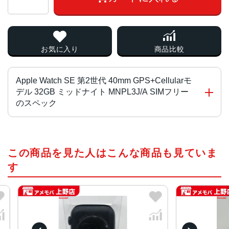
お気に入り
商品比較
Apple Watch SE 第2世代 40mm GPS+Cellularモ
デル 32GB ミッドナイト MNPL3J/A SIMフリー
のスペック
チップ・プロセッサー
この商品を見た人はこんな商品も見ていま
S8 SiP（64ビットデュアルコアプロセッサ搭載）
す
ディスプレイ
LTPO OLED Retinaディスプレイ
ケースサイズ・重量
44mm、40mm