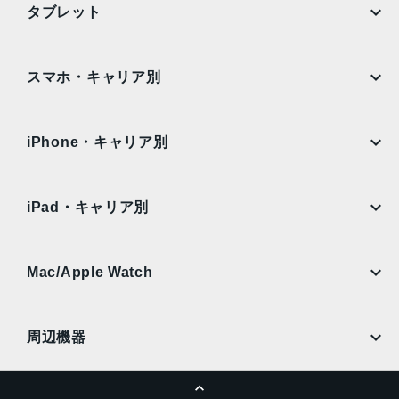
タブレット
Google Pixel
Xperia
iPad
iPad mini
AQUOS
Xiaomi
スマホ・キャリア別
iPad Air
iPad Pro
OPPO
Android
docomo
au
Surface
Galaxy Tab
iPhone・キャリア別
SoftBank
楽天モバイル
Xiaomi Tablet
docomo
au
Ymobile
SIMフリー
iPad・キャリア別
SoftBank
楽天モバイル
UQmobile
au
SoftBank
Ymobile
SIMフリー
Mac/Apple Watch
docomo
Wi-Fi
UQmobile
MacBook
MacBook Air
周辺機器
MacBook Pro
iMac
ページトップへ
Apple Pencil
Keyboard