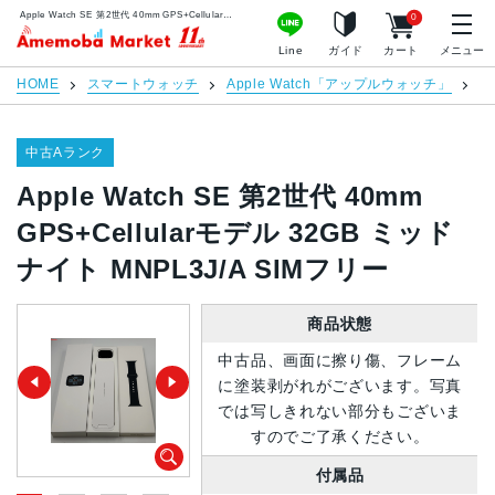
Apple Watch SE 第2世代 40mm GPS+Cellularモデル 32GB ミッドナイト MNPL3J/A SIMフリー | 中古スマホ販売のアメモバマーケット
0
アメモバマーケット
Line
ガイド
カート
メニュー
HOME
スマートウォッチ
Apple Watch「アップルウォッチ」
A
中古Aランク
Apple Watch SE 第2世代 40mm
GPS+Cellularモデル 32GB ミッド
ナイト MNPL3J/A SIMフリー
商品状態
中古品、画面に擦り傷、フレーム
に塗装剥がれがございます。写真
では写しきれない部分もございま
すのでご了承ください。
付属品