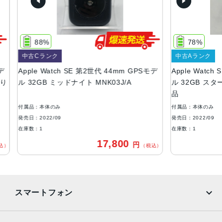
44mmケース：44mm x 38mm x 10.7mm
32.9 g（GPSモデル）
33.0 g（GPS + Cellularモデル）
40mmケース：40mm x 34mm x 10.7mm
78%
26.4 g（GPSモデル）
中古Aランク
27.8 g（GPS + Cellularモデル）
tch SE 第2世代 44mm GPSモデ
Apple Watch SE 第2世代 40m
ケースカラー
ミッドナイト MNK03J/A
ル 32GB スターライト MNJP3J
品
アルミニウムケース：ミッドナイト、スターライト、シル
バー
み
付属品：本体のみ
9
発売日：2022/09
ストレージ
在庫数：1
32GB
17,800
15,30
円
（税込）
バッテリー
リチャージャブルリチウムイオンバッテリー内蔵
発売日
スマートフォン
2022年9月16日
iPhone
Galaxy