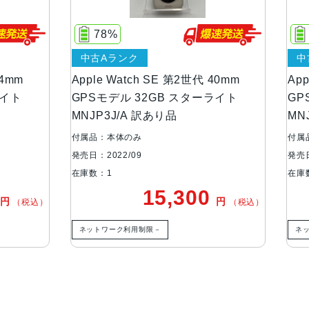
40mmケース：40mm x 34mm x 10
26.4 g（GPSモデル）
78%
27.8 g（GPS + Cellularモデル）
ンク
中古Aランク
Watch SE 第2世代 40mm
Apple Watch SE 第2世代 
ケースカラー
アルミニウムケース：ミッドナイト
ル 32GB スターライト
GPSモデル 32GB ミッド
J/A 訳あり品
MNJT3J/A 訳あり品
ストレージ
32GB
体のみ
付属品：本体のみ
2/09
発売日：2022/09
バッテリー
リチャージャブルリチウムイオンバ
在庫数：1
15,300
15,80
円
（税込）
発売日
2022年9月16日
ク利用制限－
ネットワーク利用制限なし