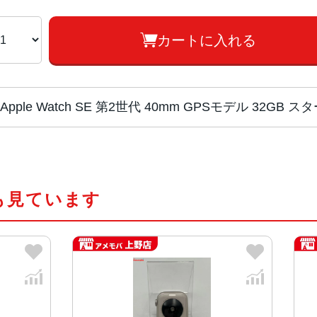
カートに入れる
Apple Watch SE 第2世代 40mm GPSモデル 32G
チップ・プロセッ
S8 SiP（64ビットデュアルコア
サー
も見ています
ディスプレイ
LTPO OLED Retinaディスプレイ
ケースサイズ・重
44mm、40mm
量
44mmケース：44mm x 38mm x 10
32.9 g（GPSモデル）
33.0 g（GPS + Cellularモデル）