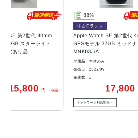
88%
78%
中古Cランク
中古Aラ
Apple Watch SE 第2世代 44mm
Apple 
GPSモデル 32GB ミッドナイト
GPSモデ
MNK03J/A
MNJP3
付属品：本体のみ
付属品：本
発売日：2022/09
発売日：202
在庫数：1
在庫数：1
17,800
円
税込）
（税込）
ネットワーク利用制限－
ネットワー
ご利用ガイド