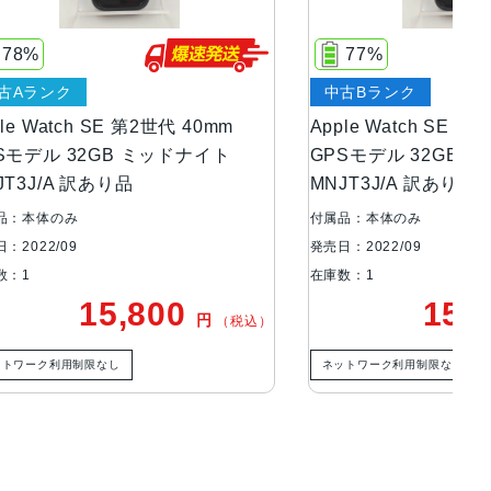
.7mm
77%
中古Bランク
40mm
Apple Watch SE 第2世代 40mm
Ap
、スターライト、シルバー
ナイト
GPSモデル 32GB ミッドナイト
G
MNJT3J/A 訳あり品
MN
り
付属品：本体のみ
付
発売日：2022/09
発売
ッテリー内蔵
在庫数：1
在庫
0
15,800
円
円
（税込）
（税込）
ネットワーク利用制限なし
ネ