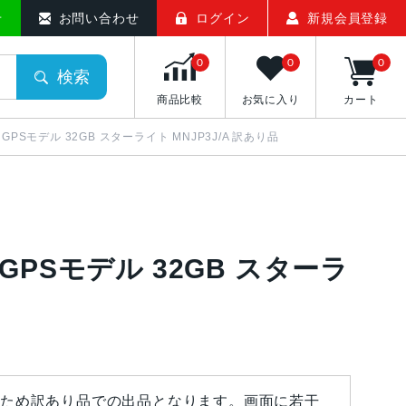
せ
お問い合わせ
ログイン
新規会員登録
0
0
0
検索
商品比較
お気に入り
カート
0mm GPSモデル 32GB スターライト MNJP3J/A 訳あり品
mm GPSモデル 32GB スターラ
ため訳あり品での出品となります。画面に若干