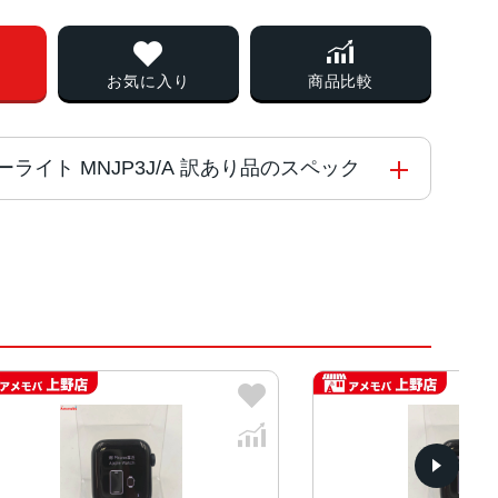
お気に入り
商品比較
B スターライト MNJP3J/A 訳あり品のスペック
プロセッサ搭載）
.7mm