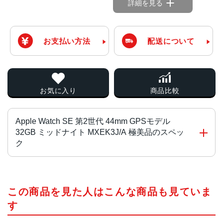
詳細を見る
お支払い方法
配送について
お気に入り
商品比較
Apple Watch SE 第2世代 44mm GPSモデル
32GB ミッドナイト MXEK3J/A 極美品のスペッ
ク
チップ・プロセッサー
この商品を見た人はこんな商品も見ていま
S8 SiP（64ビットデュアルコアプロセッサ搭載）
す
ディスプレイ