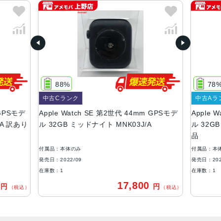
LTPO OLED Retinaディスプレイ
ケースサイズ・重量
44mm、40mm
44mmケース：44mm x 38mm x 10.7mm
32.9 g（GPSモデル）
33.0 g（GPS + Cellularモデル）
40mmケース：40mm x 34mm x 10.7mm
88%
78
26.4 g（GPSモデル）
中古Cランク
中古Aラ
27.8 g（GPS + Cellularモデル）
 GPSモデ
Apple Watch SE 第2世代 44mm GPSモデ
Apple 
ケースカラー
/A 訳あり
ル 32GB ミッドナイト MNK03J/A
ル 32G
品
アルミニウムケース：ミッドナイト、スターライト、シル
バー
付属品：本体のみ
付属品：本
発売日：2022/09
発売日：202
ストレージ
在庫数：1
在庫数：1
32GB
0
17,800
円
円
（税込）
（税込）
バッテリー
リチャージャブルリチウムイオンバッテリー内蔵