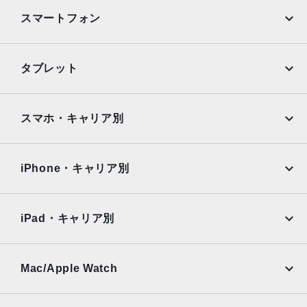
発売日
スマートフォン
2022年9月16日
iPhone
Galaxy
タブレット
Google Pixel
Xperia
iPad
iPad mini
AQUOS
Xiaomi
スマホ・キャリア別
iPad Air
iPad Pro
OPPO
Android
docomo
au
Surface
Galaxy Tab
iPhone・キャリア別
SoftBank
楽天モバイル
Xiaomi Tablet
docomo
au
Ymobile
SIMフリー
iPad・キャリア別
SoftBank
楽天モバイル
UQmobile
au
SoftBank
Ymobile
SIMフリー
Mac/Apple Watch
docomo
Wi-Fi
UQmobile