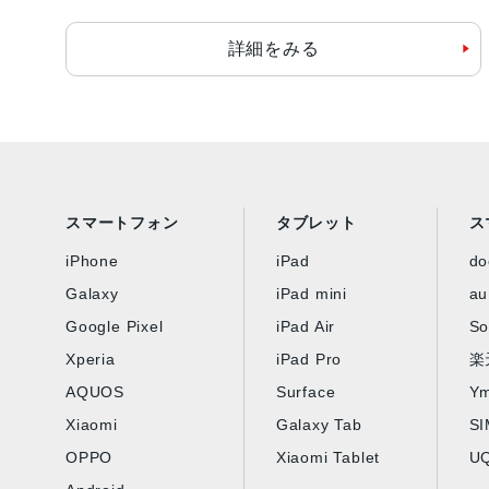
詳細をみる
スマートフォン
タブレット
ス
iPhone
iPad
d
Galaxy
iPad mini
au
Google Pixel
iPad Air
So
Xperia
iPad Pro
楽
AQUOS
Surface
Ym
Xiaomi
Galaxy Tab
S
OPPO
Xiaomi Tablet
UQ