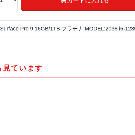
カートに入れる
Surface Pro 9 16GB/1TB プラチナ MODEL:2038 i5
チップ・プロセッ
Wi-Fiモデル：Core i5 1255U、Core
サー
SIMフリー：Microsoft SQ3
も見ています
カラー
Wi-Fiモデル：サファイア、プラ
SIMフリー：プラチナ
サイズ
287x9.3x209 mm
重量
Wi-Fiモデル：879ｇ
SIMフリー：878ｇ