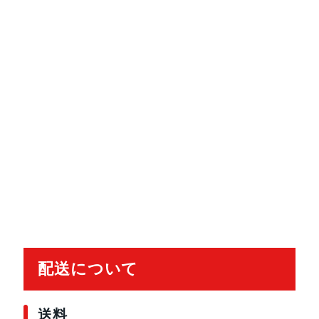
ディスプレイ
13インチ
アウトカメラ
1000 万画素
メモリ
8 GB、16 GB、32 GB
ストレージ容量
128 GB、256 GB、512 GB、1 TB
バッテリー
Wi-Fiモデル：通常のデバイス使用で最
SIMフリー：通常のデバイス使用で最
生体認証
顔認証
配送について
発売日
2022年11月29日
送料