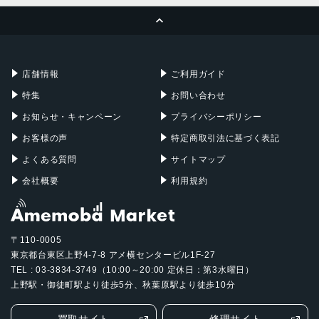
ページトップへ
USB Type-Ax1/Type-Cx1
Apple Pencil
Keyboard
Mac mini
Mac Studio
生体認証
充電器
iPadケース
Mac Pro
Apple Watch
顔認証
店舗情報
ご利用ガイド
発売日
特集
お問い合わせ
2021年4月15日
お知らせ・キャンペーン
プライバシーポリシー
お客様の声
特定商取引法に基づく表記
よくある質問
サイトマップ
会社概要
利用規約
〒110-0005
東京都台東区上野4-7-8 アメ横センタービル1F-27
TEL : 03-3834-3749（10:00～20:00 定休日：第3水曜日）
上野駅・御徒町駅より徒歩5分、秋葉原駅より徒歩10分