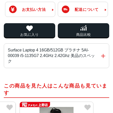
お支払い方法
配送について
お気に入り
商品比較
Surface Laptop 4 16GB/512GB プラチナ 5AI-
00039 i5-1135G7 2.4GHz 2.42Ghz 美品のスペッ
ク
CPU
この商品を見た人はこんな商品も見ていま
Surface Laptop 4 13.5 インチ:
クアッドコア第 11 世代 Intel® Core™ i5-1135G7 プロセ
す
ッサ
クアッドコア第 11 世代 Intel® Core™ i7-1185G7 プロセ
ッサ