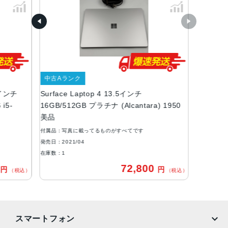
Radeon™ グラフィックス Microsoft Surface® エディショ
ン (6 コア) 搭載 AMD Ryzen™ 5 4680U モバイル プロセ
ッサ
Surface Laptop 4 15 インチ:
クアッドコア第 11 世代 Intel® Core™ i7-1185G7 プロセ
ッサ
中古Aランク
Radeon™ グラフィックス Microsoft Surface® エディショ
.5インチ
Surface Laptop 4 13.5インチ
ン (8 コア) 搭載 AMD Ryzen™ 7 4980U モバイル プロセ
i5-
16GB/512GB プラチナ (Alcantara) 1950
ッサ
美品
カラー
付属品：写真に載ってるものがすべてです
発売日：2021/04
プラチナ(Alcantara)、プラチナ(メタル)、マットブラック
在庫数：1
(メタル)、サンドストーン(メタル)
0
72,800
円
円
（税込）
（税込）
サイズ
Surface Laptop 4 13.5 インチ:308x14.5x223 mm
Surface Laptop 4 15 インチ:339.5x14.7x244 mm
スマートフォン
重量