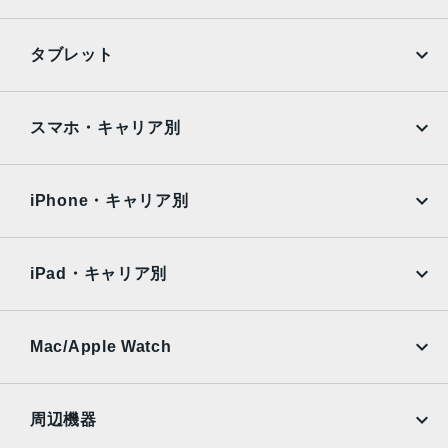
Surface Laptop 4 13.5 インチ、Alcantara素材のプラチナ:
iPhone
Galaxy
1,265 g
タブレット
Surface Laptop 4 13.5 インチ、メタル仕上げのマットブラ
Google Pixel
Xperia
ックとサンドストーン: 1,288 g
Surface Laptop 4 15 インチ、メタル仕上げのプラチナと
iPad
iPad mini
AQUOS
Xiaomi
スマホ・キャリア別
マットブラック: 1,542 g
iPad Air
iPad Pro
ディスプレイ
OPPO
Android
docomo
au
Surface
Galaxy Tab
iPhone・キャリア別
13.5 インチ、15インチ
SoftBank
楽天モバイル
メモリ
Xiaomi Tablet
docomo
au
8GB、16GB、32GB
Ymobile
SIMフリー
iPad・キャリア別
SoftBank
楽天モバイル
ストレージ
UQmobile
au
SoftBank
256GB、512GB、1TB
Ymobile
SIMフリー
Mac/Apple Watch
カメラ
docomo
Wi-Fi
UQmobile
720p HD f2.0 カメラ
MacBook
MacBook Air
周辺機器
インターフェース
MacBook Pro
iMac